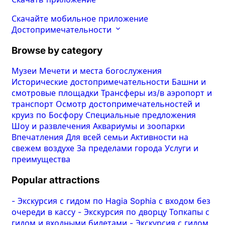
Скачайте мобильное приложение
Достопримечательности
Browse by category
Музеи
Мечети и места богослужения
Исторические достопримечательности
Башни и
смотровые площадки
Трансферы из/в аэропорт и
транспорт
Осмотр достопримечательностей и
круиз по Босфору
Специальные предложения
Шоу и развлечения
Аквариумы и зоопарки
Впечатления
Для всей семьи
Активности на
свежем воздухе
За пределами города
Услуги и
преимущества
Popular attractions
-
Экскурсия с гидом по Hagia Sophia с входом без
очереди в кассу
-
Экскурсия по дворцу Топкапы с
гидом и входными билетами
-
Экскурсия с гидом