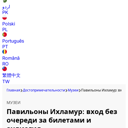
اردو
PK
Polski
PL
Português
PT
Română
RO
繁體中文
TW
Главная
Достопримечательности
Музеи
Павильоны Ихламур: вход б
МУЗЕИ
Павильоны Ихламур: вход без
очереди за билетами и