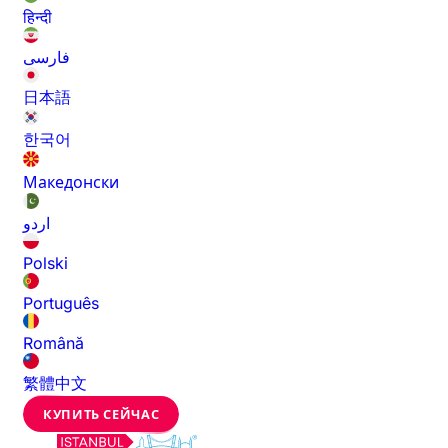
हिन्दी
فارسی
日本語
한국어
Македонски
اردو
Polski
Português
Română
繁體中文
КУПИТЬ СЕЙЧАС