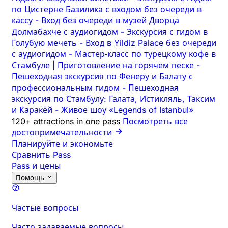
по Цистерне Базилика с входом без очереди в
кассу
-
Вход без очереди в музей Дворца
Долмабахче с аудиогидом
-
Экскурсия с гидом в
Голубую мечеть
-
Вход в Yildiz Palace без очереди
с аудиогидом
-
Мастер‑класс по турецкому кофе в
Стамбуле | Приготовление на горячем песке
-
Пешеходная экскурсия по Фенеру и Балату с
профессиональным гидом
-
Пешеходная
экскурсия по Стамбулу: Галата, Истикляль, Таксим
и Каракёй
-
Живое шоу «Legends of Istanbul»
120+ attractions in one pass
Посмотреть все
достопримечательности
Планируйте и экономьте
Сравнить Pass
Pass и цены
Помощь
Частые вопросы
Часто задаваемые вопросы