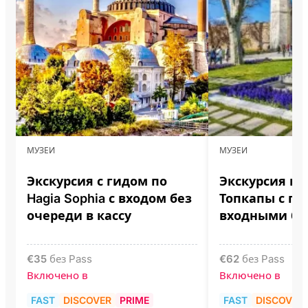
МУЗЕИ
МУЗЕИ
Экскурсия с гидом по
Экскурсия по
Hagia Sophia с входом без
Топкапы с ги
очереди в кассу
входными б
€
35
без Pass
€
62
без Pass
Включено в
Включено в
FAST
DISCOVER
PRIME
FAST
DISCOVER