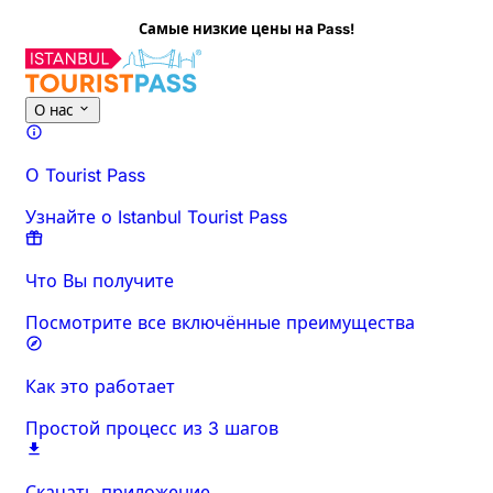
ие цены на Pass!
Об этом мероприятии
Обзор
Время и продолжительност
О нас
О Tourist Pass
Узнайте о Istanbul Tourist Pass
Что Вы получите
Посмотрите все включённые преимущества
Как это работает
Простой процесс из 3 шагов
Скачать приложение