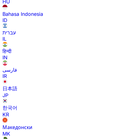
HU
Bahasa Indonesia
ID
עברית
IL
हिन्दी
IN
فارسی
IR
日本語
JP
한국어
KR
Македонски
MK