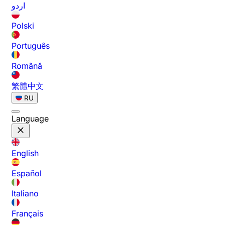
اردو
Polski
Português
Română
繁體中文
RU
Language
English
Español
Italiano
Français