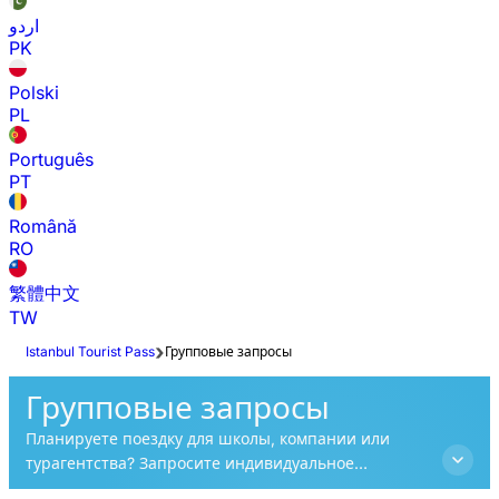
اردو
PK
Polski
PL
Português
PT
Română
RO
繁體中文
TW
Istanbul Tourist Pass
Групповые запросы
Групповые запросы
Планируете поездку для школы, компании или
турагентства? Запросите индивидуальное
предложение со специальными групповыми