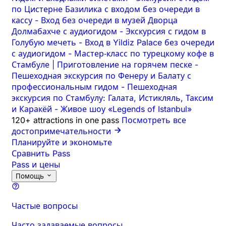
по Цистерне Базилика с входом без очереди в
кассу
-
Вход без очереди в музей Дворца
Долмабахче с аудиогидом
-
Экскурсия с гидом в
Голубую мечеть
-
Вход в Yildiz Palace без очереди
с аудиогидом
-
Мастер‑класс по турецкому кофе в
Стамбуле | Приготовление на горячем песке
-
Пешеходная экскурсия по Фенеру и Балату с
профессиональным гидом
-
Пешеходная
экскурсия по Стамбулу: Галата, Истикляль, Таксим
и Каракёй
-
Живое шоу «Legends of Istanbul»
120+ attractions in one pass
Посмотреть все
достопримечательности
Планируйте и экономьте
Сравнить Pass
Pass и цены
Помощь
Частые вопросы
Часто задаваемые вопросы