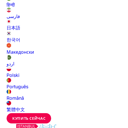
हिन्दी
فارسی
日本語
한국어
Македонски
اردو
Polski
Português
Română
繁體中文
КУПИТЬ СЕЙЧАС