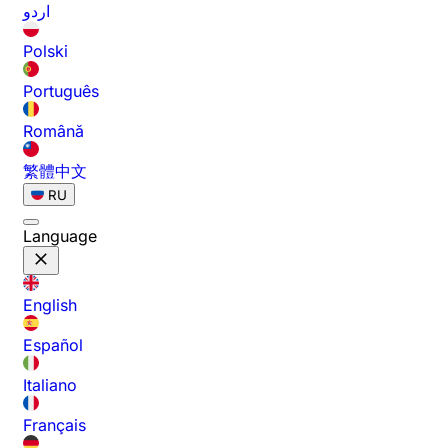
اردو
Polski
Português
Română
繁體中文
RU
Language
English
Español
Italiano
Français