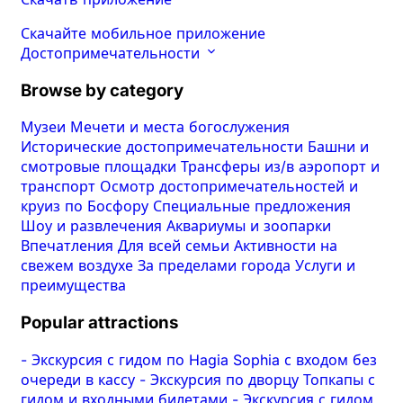
Скачайте мобильное приложение
Достопримечательности
Browse by category
Музеи
Мечети и места богослужения
Исторические достопримечательности
Башни и
смотровые площадки
Трансферы из/в аэропорт и
транспорт
Осмотр достопримечательностей и
круиз по Босфору
Специальные предложения
Шоу и развлечения
Аквариумы и зоопарки
Впечатления
Для всей семьи
Активности на
свежем воздухе
За пределами города
Услуги и
преимущества
Popular attractions
-
Экскурсия с гидом по Hagia Sophia с входом без
очереди в кассу
-
Экскурсия по дворцу Топкапы с
гидом и входными билетами
-
Экскурсия с гидом