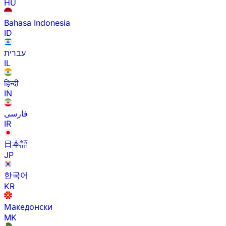
HU
Bahasa Indonesia
ID
עברית
IL
हिन्दी
IN
فارسی
IR
日本語
JP
한국어
KR
Македонски
MK