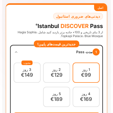
تانبول
Istanbul
DI
®
از 3 بنای تاریخی و 100+ جاذبه برتر بازدید کنید شامل Hagia Sophia،
Topka
ترین قیمت‌های پایین
محبوب
2 روز
3 روز
€149
€129
5 روز
€189