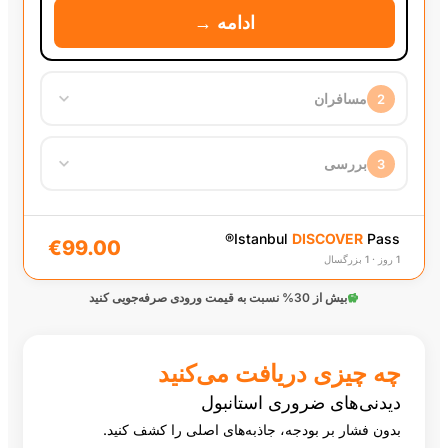
ادامه →
+
1
−
€99.00
+
0
−
€10.00
ⓘ
ی
®
Istan
€99.00
€99.00
ادامه →
فت می‌کنید
×
100+ جاذبه و فعالیت
استانبول
جاذبه‌های اصلی را کشف کنید