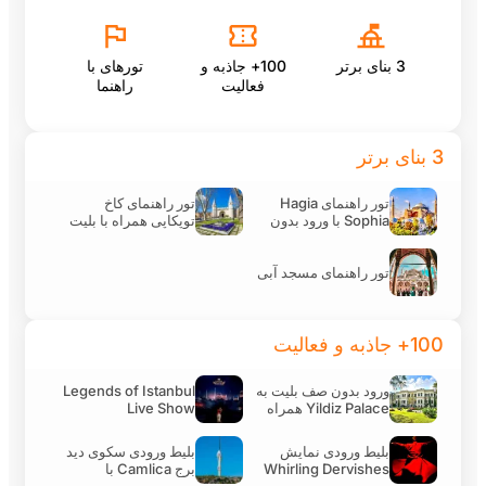
ورود بدون صف بلیت به Yildiz Palace همراه با
راهنمای صوتی
100+ جاذبه و
تورهای با
فعالیت
راهنما
Legends of Istanbul Live Show
اهنمای
تور راهنمای کاخ
بلیط ورودی نمایش Whirling Dervishes در Abud
Sophia
توپکاپی همراه با بلیت
Efendi Mansion
یت
ورودی
د آبی
بلیط ورودی سکوی دید برج Camlica با راهنمای صوتی
Legends of Istanbul
یت به
Bosphorus Sunset Cruise با راهنمای صوتی
Live Show
Yildiz Palace
یش
بلیط ورودی سکوی دید
برج Camlica با
Whir