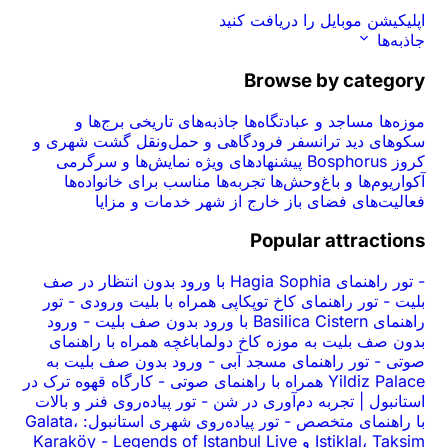
فت کنید
Br
ه‌ها
جاذبه‌های تاریخی
برج‌ها و
رودگاهی و حمل‌ونقل
گشت شهری و
ادهای ویژه
نمایش‌ها و سرگرمی
ا
تجربه‌ها
مناسب برای خانواده‌ها
ارج از شهر
خدمات و مزایا
Po
تور راهنمای Hagia Sophia با ورود بدون انتظار در صف
تور
-
توپکاپی همراه با بلیت ورودی
ورود
-
اخ دولما‌باغچه همراه با راهنمای
ورود بدون صف بلیت به
-
سجد آبی
کارگاه قهوه ترک در
-
تور پیاده‌روی فنر و بالات
-
ری در شن
تور پیاده‌روی شهری استانبول: Galata،
-
Legends of Istanbul 