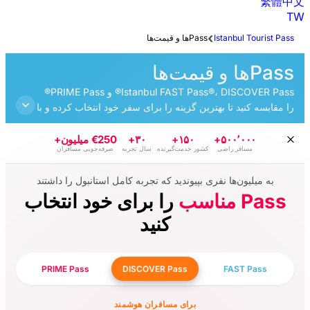
Istanbul FAST Pass®، DISCOVER Pass® و PRIME Pass®
زینه را برای سفر خود انتخاب کرده و با
اذبه‌های استانبول را کشف کنید
€250 میلیون+
۳۰+
۱۵
مت‌گیرنده
سال تجربه
صرفه‌جویی مسافران
ندید که تجربه کامل استانبول را داشتند
را برای خود انتخاب
کنید
PRIME Pass
DISCOVER Pass
ای مسافران هوشمند