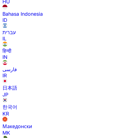
HU
Bahasa Indonesia
ID
עברית
IL
हिन्दी
IN
فارسی
IR
日本語
JP
한국어
KR
Македонски
MK