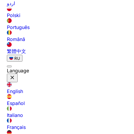
اردو
Polski
Português
Română
繁體中文
RU
Language
English
Español
Italiano
Français