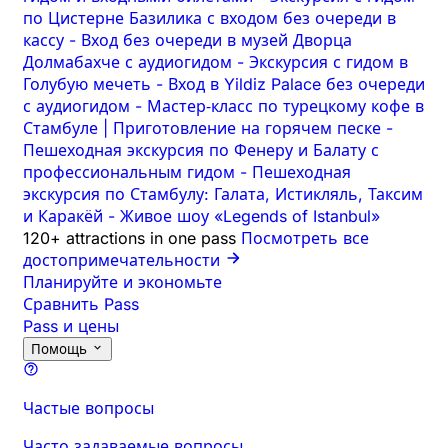
по Цистерне Базилика с входом без очереди в
кассу
-
Вход без очереди в музей Дворца
Долмабахче с аудиогидом
-
Экскурсия с гидом в
Голубую мечеть
-
Вход в Yildiz Palace без очереди
с аудиогидом
-
Мастер‑класс по турецкому кофе в
Стамбуле | Приготовление на горячем песке
-
Пешеходная экскурсия по Фенеру и Балату с
профессиональным гидом
-
Пешеходная
экскурсия по Стамбулу: Галата, Истикляль, Таксим
и Каракёй
-
Живое шоу «Legends of Istanbul»
120+ attractions in one pass
Посмотреть все
достопримечательности
Планируйте и экономьте
Сравнить Pass
Pass и цены
Помощь
Частые вопросы
Часто задаваемые вопросы