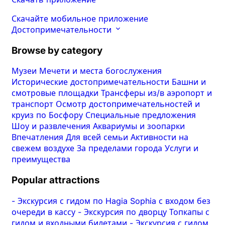
Скачайте мобильное приложение
Достопримечательности
Browse by category
Музеи
Мечети и места богослужения
Исторические достопримечательности
Башни и
смотровые площадки
Трансферы из/в аэропорт и
транспорт
Осмотр достопримечательностей и
круиз по Босфору
Специальные предложения
Шоу и развлечения
Аквариумы и зоопарки
Впечатления
Для всей семьи
Активности на
свежем воздухе
За пределами города
Услуги и
преимущества
Popular attractions
-
Экскурсия с гидом по Hagia Sophia с входом без
очереди в кассу
-
Экскурсия по дворцу Топкапы с
гидом и входными билетами
-
Экскурсия с гидом