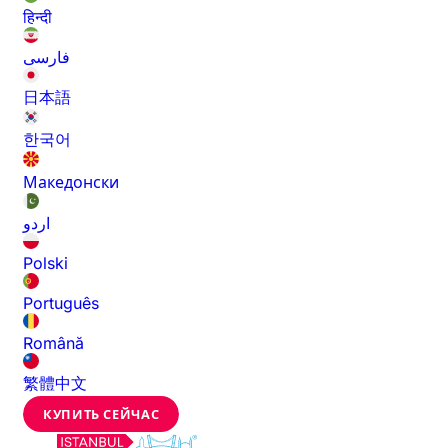
हिन्दी
فارسی
日本語
한국어
Македонски
اردو
Polski
Português
Română
繁體中文
КУПИТЬ СЕЙЧАС