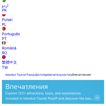
اردو
PK
Polski
PL
Português
PT
Română
RO
繁體中文
TW
Istanbul Tourist Pass
Достопримечательности
Впечатления
Впечатления
Explore 120+ attractions, tours, and experiences
included in Istanbul Tourist Pass® and discover the best
things to do in Istanbul.