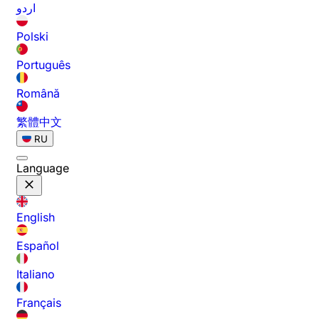
اردو
Polski
Português
Română
繁體中文
RU
Language
English
Español
Italiano
Français