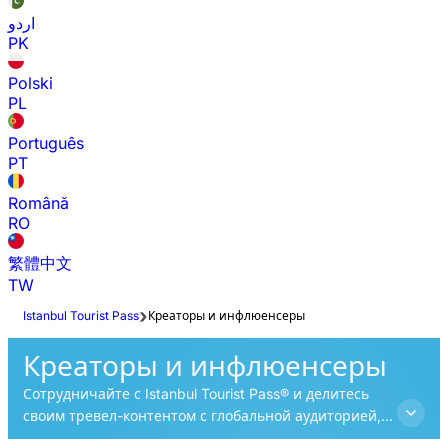
اردو
PK
Polski
PL
Português
PT
Română
RO
繁體中文
TW
Istanbul Tourist Pass
Креаторы и инфлюенсеры
Креаторы и инфлюенсеры
Сотрудничайте с Istanbul Tourist Pass® и делитесь
своим тревел-контентом с глобальной аудиторией,
представляя лучшие впечатления в Стамбуле.