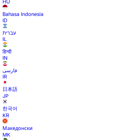
HU
Bahasa Indonesia
ID
עברית
IL
हिन्दी
IN
فارسی
IR
日本語
JP
한국어
KR
Македонски
MK