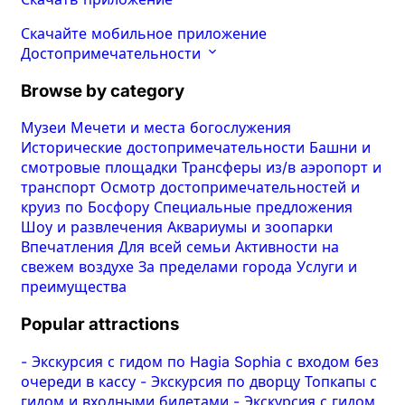
Скачайте мобильное приложение
Достопримечательности
Browse by category
Музеи
Мечети и места богослужения
Исторические достопримечательности
Башни и
смотровые площадки
Трансферы из/в аэропорт и
транспорт
Осмотр достопримечательностей и
круиз по Босфору
Специальные предложения
Шоу и развлечения
Аквариумы и зоопарки
Впечатления
Для всей семьи
Активности на
свежем воздухе
За пределами города
Услуги и
преимущества
Popular attractions
-
Экскурсия с гидом по Hagia Sophia с входом без
очереди в кассу
-
Экскурсия по дворцу Топкапы с
гидом и входными билетами
-
Экскурсия с гидом