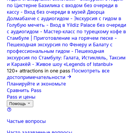
по Цистерне Базилика с входом без очереди в
кассу
-
Вход без очереди в музей Дворца
Долмабахче с аудиогидом
-
Экскурсия с гидом в
Голубую мечеть
-
Вход в Yildiz Palace без очереди
с аудиогидом
-
Мастер‑класс по турецкому кофе в
Стамбуле | Приготовление на горячем песке
-
Пешеходная экскурсия по Фенеру и Балату с
профессиональным гидом
-
Пешеходная
экскурсия по Стамбулу: Галата, Истикляль, Таксим
и Каракёй
-
Живое шоу «Legends of Istanbul»
120+ attractions in one pass
Посмотреть все
достопримечательности
Планируйте и экономьте
Сравнить Pass
Pass и цены
Помощь
Частые вопросы
Часто задаваемые вопросы