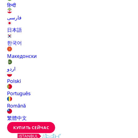
हिन्दी
فارسی
日本語
한국어
Македонски
اردو
Polski
Português
Română
繁體中文
КУПИТЬ СЕЙЧАС