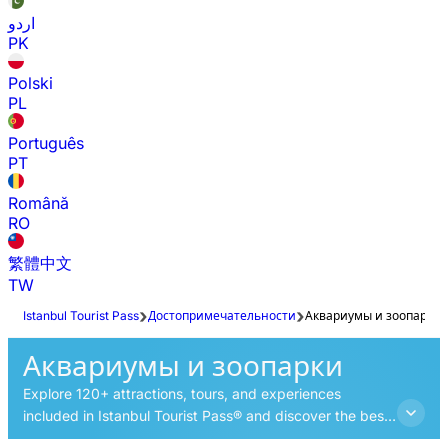
اردو
PK
Polski
PL
Português
PT
Română
RO
繁體中文
TW
Istanbul Tourist Pass
Достопримечательности
Аквариумы и зоопарки
Аквариумы и зоопарки
Explore 120+ attractions, tours, and experiences
included in Istanbul Tourist Pass® and discover the best
things to do in Istanbul.