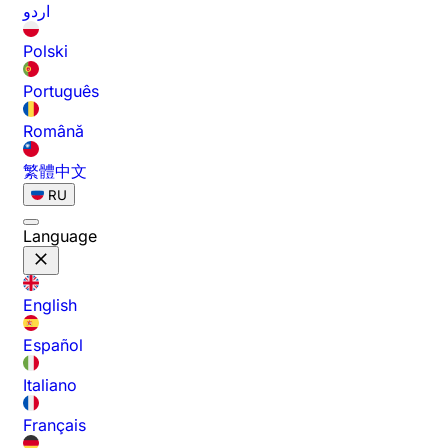
اردو
Polski
Português
Română
繁體中文
RU
Language
English
Español
Italiano
Français