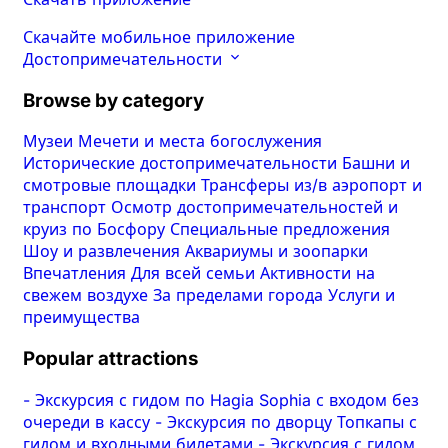
Скачайте мобильное приложение
Достопримечательности
Browse by category
Музеи
Мечети и места богослужения
Исторические достопримечательности
Башни и
смотровые площадки
Трансферы из/в аэропорт и
транспорт
Осмотр достопримечательностей и
круиз по Босфору
Специальные предложения
Шоу и развлечения
Аквариумы и зоопарки
Впечатления
Для всей семьи
Активности на
свежем воздухе
За пределами города
Услуги и
преимущества
Popular attractions
-
Экскурсия с гидом по Hagia Sophia с входом без
очереди в кассу
-
Экскурсия по дворцу Топкапы с
гидом и входными билетами
-
Экскурсия с гидом