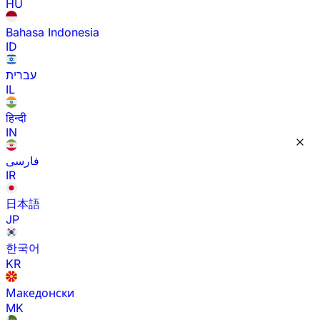
HU
Bahasa Indonesia
ID
עברית
IL
हिन्दी
IN
فارسی
IR
日本語
JP
한국어
KR
Македонски
MK