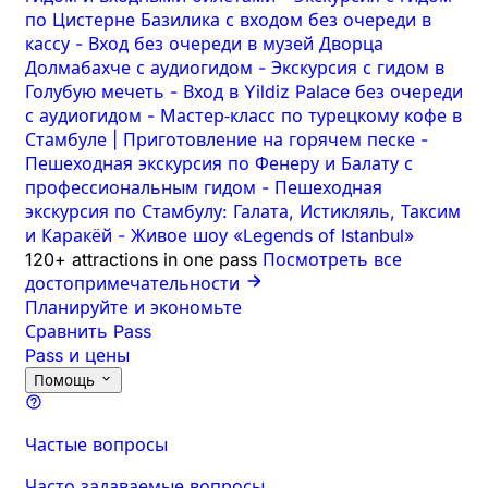
по Цистерне Базилика с входом без очереди в
кассу
-
Вход без очереди в музей Дворца
Долмабахче с аудиогидом
-
Экскурсия с гидом в
Голубую мечеть
-
Вход в Yildiz Palace без очереди
с аудиогидом
-
Мастер‑класс по турецкому кофе в
Стамбуле | Приготовление на горячем песке
-
Пешеходная экскурсия по Фенеру и Балату с
профессиональным гидом
-
Пешеходная
экскурсия по Стамбулу: Галата, Истикляль, Таксим
и Каракёй
-
Живое шоу «Legends of Istanbul»
120+ attractions in one pass
Посмотреть все
достопримечательности
Планируйте и экономьте
Сравнить Pass
Pass и цены
Помощь
Частые вопросы
Часто задаваемые вопросы