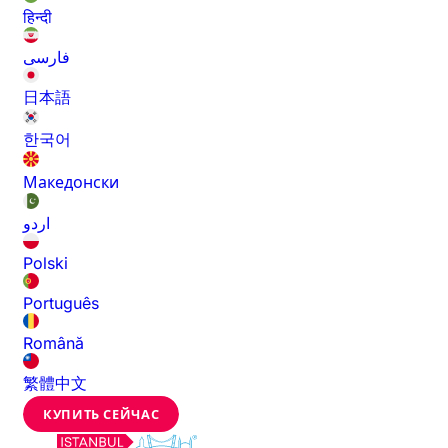
हिन्दी
فارسی
日本語
한국어
Македонски
اردو
Polski
Português
Română
繁體中文
КУПИТЬ СЕЙЧАС