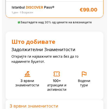
Дете
(5-12)
−
0
+
€89.00 / лице
ⓘ
€10.00
Надомест за моментален пристап
Istanbul
DISCOVER
Pass
®
€99.00
1 ден · 1 Возрасен
€99.00
Вкупно за нарачката
Заштедете над 30% од цените на влезниците
Продолжете →
Што добивате
100+ атракции и активности
Задолжителни Знаменитости
Откријте ги најважните места без да го
надминете буџетот.
Yildiz Palace Влез без чекање ред со аудио водич
3 врвни
100+
Водени
знаменитости
атракции и
тури
Legends of Istanbul Live Show
активности
3 врвни знаменитости
Влезен билет за шоуто на Вртечките Дервиши во A