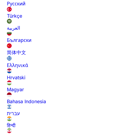
Русский
Türkçe
العربية
Български
简体中文
Ελληνικά
Hrvatski
Magyar
Bahasa Indonesia
עברית
हिन्दी