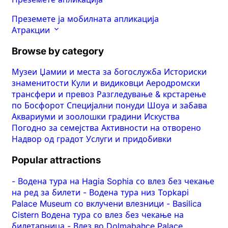
Преземете ја мобилната апликација
Атракции
Browse by category
Музеи
Џамии и места за богослужба
Историски
знаменитости
Кули и видиковци
Аеродромски
трансфери и превоз
Разгледување & крстарење
по Босфорот
Специјални понуди
Шоуа и забава
Аквариуми и зоолошки градини
Искуства
Погодно за семејства
Активности на отворено
Надвор од градот
Услуги и придобивки
Popular attractions
-
Водена тура на Hagia Sophia со влез без чекање
на ред за билети
-
Водена тура низ Topkapi
Palace Museum со вклучени влезници
-
Basilica
Cistern Водена тура со влез без чекање на
билетарница
-
Влез во Dolmabahce Palace