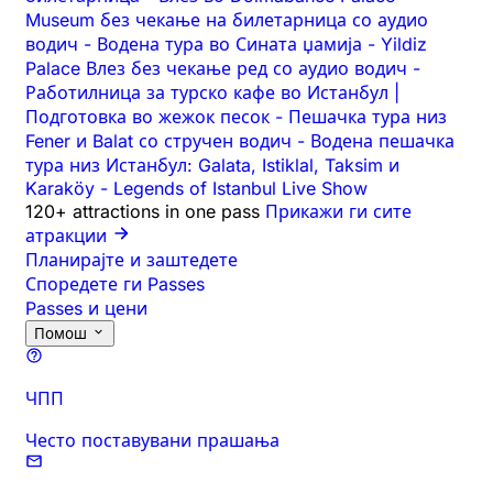
Museum без чекање на билетарница со аудио
водич
-
Водена тура во Сината џамија
-
Yildiz
Palace Влез без чекање ред со аудио водич
-
Работилница за турско кафе во Истанбул |
Подготовка во жежок песок
-
Пешачка тура низ
Fener и Balat со стручен водич
-
Водена пешачка
тура низ Истанбул: Galata, Istiklal, Taksim и
Karaköy
-
Legends of Istanbul Live Show
120+ attractions in one pass
Прикажи ги сите
атракции
Планирајте и заштедете
Споредете ги Passes
Passes и цени
Помош
ЧПП
Често поставувани прашања