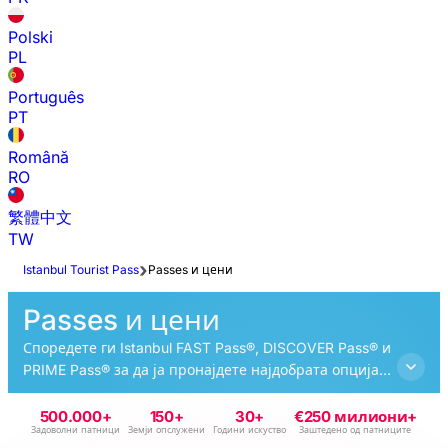
Polski
PL
Português
PT
Română
RO
繁體中文
TW
Istanbul Tourist Pass
Passes и цени
Passes и цени
Споредете ги Istanbul FAST Pass®, DISCOVER Pass® и
PRIME Pass® за да ја пронајдете најдобрата опција
за вашето патување и истражете ги најдобрите
атракции на Истанбул во ваше темпо.
500.000+
150+
30+
€250 милиони+
Задоволни патници
Земји опслужени
Години искуство
Заштедено од патниците