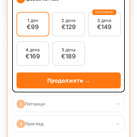
ПОПУЛАРНО
1 ден
2 дена
3 дена
€99
€129
€149
4 дена
5 дена
€169
€189
Продолжете →
Патници
2
Возрасен
−
1
+
Преглед
3
€99.00 / лице
€99.00
1 ден
(Возрасен)
x
1