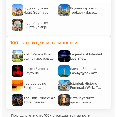
Водена тура на
Водена тура низ
Hagia Sophia со
Topkapi Palace
влез без чекање на
Museum со
Влезен билет за набљудувачката платформа на Cam
ред за билети
вклучени влезници
Водена тура во
водич
Сината џамија
100+ атракции и активности
Крстарење по Босфор на зајдисонце со аудио води
Yildiz Palace Влез
Legends of Istanbul
без чекање ред со
Live Show
аудио водич
Istanbul: Historic Peninsula Walk: The Perfect First T
Влезен билет за
Влезен билет за
шоуто на
набљудувачката
Вртечките
платформа на
Дервиши во Abud
Camlica Tower со
Крстарење по
Istanbul: Historic
Efendi Mansion
аудио водич
Босфор на
Peninsula Walk: The
The Little Prince: An Adventure in Istanbul Live Show
зајдисонце со
Perfect First Tour
аудио водич
The Little Prince: An
Истанбулските
Adventure in
археолошки
Istanbul Live Show
музеи: Влез без
чекање на
Истанбулските археолошки музеи: Влез без чекање
Влез без чекање
Автентично
билетарница со
аудио водич
Погледнете ги сите 100+ атракции и активности →
ред за Turkish and
дегустирање на