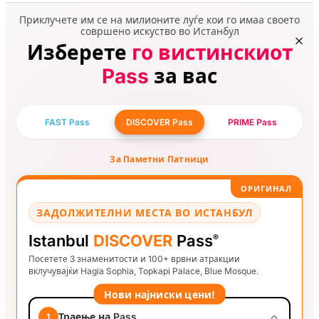
Приклучете им се на милионите луѓе кои го имаа своето
совршено искуство во Истанбул
Изберете
го вистинскиот
Pass
за вас
FAST Pass
DISCOVER Pass
PRIME Pass
За Паметни Патници
ОРИГИНАЛ
ЗАДОЛЖИТЕЛНИ МЕСТА ВО ИСТАНБУЛ
Istanbul
DISCOVER
Pass
®
Посетете 3 знаменитости и 100+ врвни атракции
вклучувајќи Hagia Sophia, Topkapi Palace, Blue Mosque.
Нови најниски цени!
Траење на Pass
1