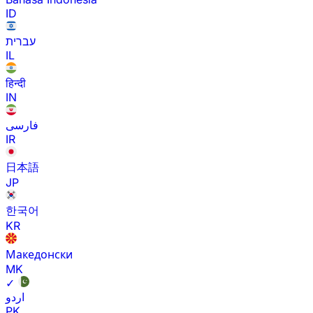
ID
עברית
IL
हिन्दी
IN
فارسی
IR
日本語
JP
한국어
KR
Македонски
MK
✓
اردو
PK