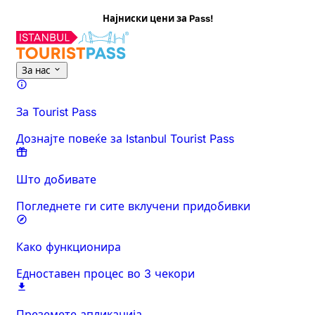
Најниски цени за Pass!
За нас
За Tourist Pass
Дознајте повеќе за Istanbul Tourist Pass
Што добивате
Погледнете ги сите вклучени придобивки
Како функционира
Едноставен процес во 3 чекори
Преземете апликација