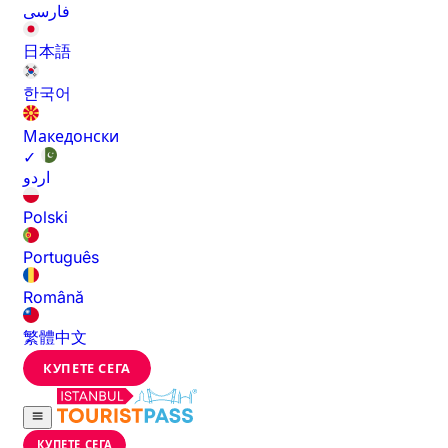
فارسی
日本語
한국어
Македонски
✓
اردو
Polski
Português
Română
繁體中文
КУПЕТЕ СЕГА
КУПЕТЕ СЕГА