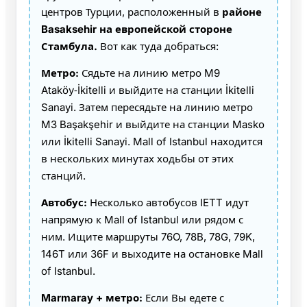
центров Турции, расположенный в
районе
Basaksehir на европейской стороне
Стамбула.
Вот как туда добраться:
Метро:
Сядьте на линию метро M9
Ataköy‑İkitelli и выйдите на станции İkitelli
Sanayi. Затем пересядьте на линию метро
M3 Başakşehir и выйдите на станции Masko
или İkitelli Sanayi. Mall of Istanbul находится
в нескольких минутах ходьбы от этих
станций.
Автобус:
Несколько автобусов IETT идут
напрямую к Mall of Istanbul или рядом с
ним. Ищите маршруты 76O, 78B, 78G, 79K,
146T или 36F и выходите на остановке Mall
of Istanbul.
Marmaray + метро:
Если Вы едете с