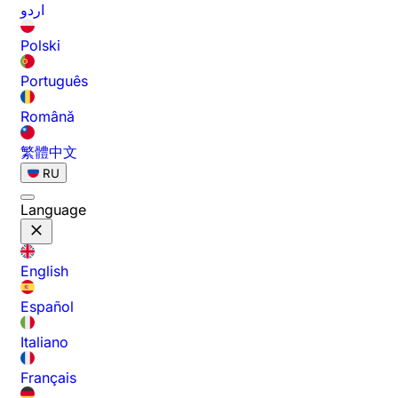
اردو
Polski
Português
Română
繁體中文
RU
Language
English
Español
Italiano
Français