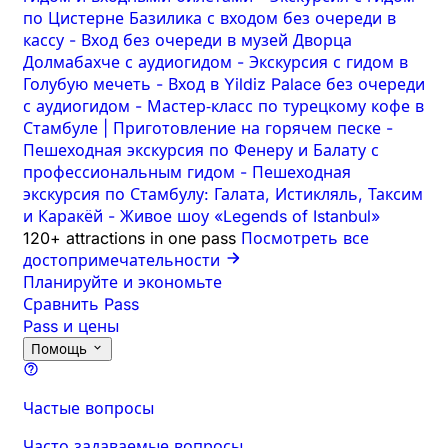
по Цистерне Базилика с входом без очереди в
кассу
-
Вход без очереди в музей Дворца
Долмабахче с аудиогидом
-
Экскурсия с гидом в
Голубую мечеть
-
Вход в Yildiz Palace без очереди
с аудиогидом
-
Мастер‑класс по турецкому кофе в
Стамбуле | Приготовление на горячем песке
-
Пешеходная экскурсия по Фенеру и Балату с
профессиональным гидом
-
Пешеходная
экскурсия по Стамбулу: Галата, Истикляль, Таксим
и Каракёй
-
Живое шоу «Legends of Istanbul»
120+ attractions in one pass
Посмотреть все
достопримечательности
Планируйте и экономьте
Сравнить Pass
Pass и цены
Помощь
Частые вопросы
Часто задаваемые вопросы