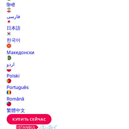
हिन्दी
فارسی
日本語
한국어
Македонски
اردو
Polski
Português
Română
繁體中文
КУПИТЬ СЕЙЧАС