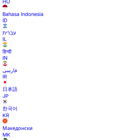
HU
Bahasa Indonesia
ID
עברית
IL
हिन्दी
IN
فارسی
IR
日本語
JP
한국어
KR
Македонски
MK