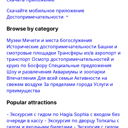
Скачайте мобильное приложение
Достопримечательности
Browse by category
Музеи
Мечети и места богослужения
Исторические достопримечательности
Башни и
смотровые площадки
Трансферы из/в аэропорт и
транспорт
Осмотр достопримечательностей и
круиз по Босфору
Специальные предложения
Шоу и развлечения
Аквариумы и зоопарки
Впечатления
Для всей семьи
Активности на
свежем воздухе
За пределами города
Услуги и
преимущества
Popular attractions
-
Экскурсия с гидом по Hagia Sophia с входом без
очереди в кассу
-
Экскурсия по дворцу Топкапы с
гидом и входными билетами
-
Экскурсия с гидом