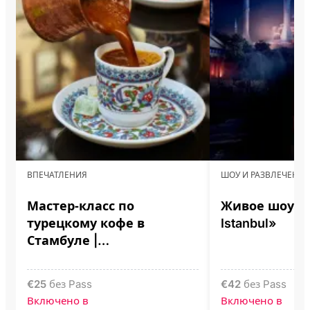
ВПЕЧАТЛЕНИЯ
ШОУ И РАЗВЛЕЧЕНИЯ
Мастер‑класс по
Живое шоу «L
турецкому кофе в
Istanbul»
Стамбуле |
Приготовление на
горячем песке
€
25
без Pass
€
42
без Pass
Включено в
Включено в