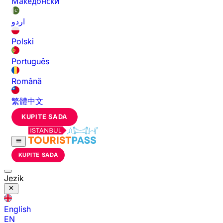
Македонски
اردو
Polski
Português
Română
繁體中文
KUPITE SADA
KUPITE SADA
Jezik
English
EN