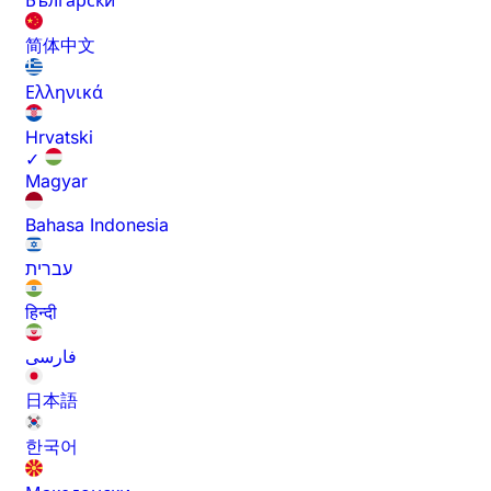
Български
简体中文
Ελληνικά
Hrvatski
✓
Magyar
Bahasa Indonesia
עברית
हिन्दी
فارسی
日本語
한국어