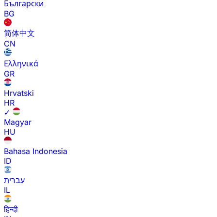
Български
BG
简体中文
CN
Ελληνικά
GR
Hrvatski
HR
✓
Magyar
HU
Bahasa Indonesia
ID
עברית
IL
हिन्दी