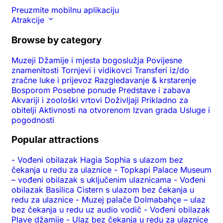
Preuzmite mobilnu aplikaciju
Atrakcije
Browse by category
Muzeji
Džamije i mjesta bogoslužja
Povijesne
znamenitosti
Tornjevi i vidikovci
Transferi iz/do
zračne luke i prijevoz
Razgledavanje & krstarenje
Bosporom
Posebne ponude
Predstave i zabava
Akvariji i zoološki vrtovi
Doživljaji
Prikladno za
obitelji
Aktivnosti na otvorenom
Izvan grada
Usluge i
pogodnosti
Popular attractions
-
Vođeni obilazak Hagia Sophia s ulazom bez
čekanja u redu za ulaznice
-
Topkapi Palace Museum
– vođeni obilazak s uključenim ulaznicama
-
Vođeni
obilazak Basilica Cistern s ulazom bez čekanja u
redu za ulaznice
-
Muzej palače Dolmabahçe – ulaz
bez čekanja u redu uz audio vodič
-
Vođeni obilazak
Plave džamije
-
Ulaz bez čekanja u redu za ulaznice