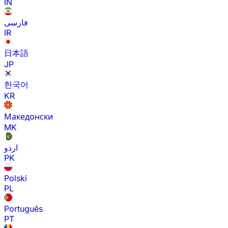
IN
فارسی
IR
日本語
JP
한국어
KR
Македонски
MK
اردو
PK
Polski
PL
Português
PT