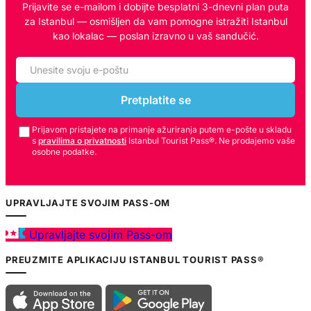
Prijavite se e-mailom i dobijte besplatni 3-dnevni plan puta
za Istanbul — osmišljen da vam pomogne istražiti Istanbul
kao lokalac — poslan izravno u vaš sandučić.
Pretplatite se
Prijavom pristajete na primanje ažuriranja putem e-pošte u skladu
s
pravilima o privatnosti
Istanbul Tourist Pass®. Ne prodajemo vaše
osobne podatke.
UPRAVLJAJTE SVOJIM PASS-OM
Upravljajte svojim Pass-om
PREUZMITE APLIKACIJU ISTANBUL TOURIST PASS®