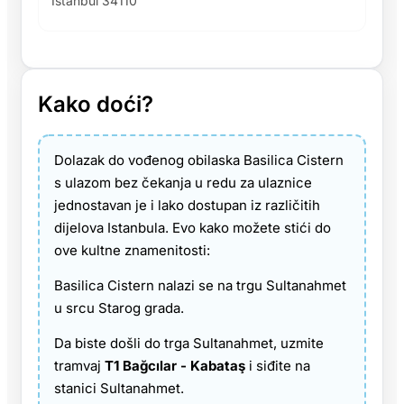
İstanbul 34110
Kako doći?
Dolazak do vođenog obilaska Basilica Cistern
s ulazom bez čekanja u redu za ulaznice
jednostavan je i lako dostupan iz različitih
dijelova Istanbula. Evo kako možete stići do
ove kultne znamenitosti:
Basilica Cistern nalazi se na trgu Sultanahmet
u srcu Starog grada.
Da biste došli do trga Sultanahmet, uzmite
tramvaj
T1 Bağcılar - Kabataş
i siđite na
stanici Sultanahmet.