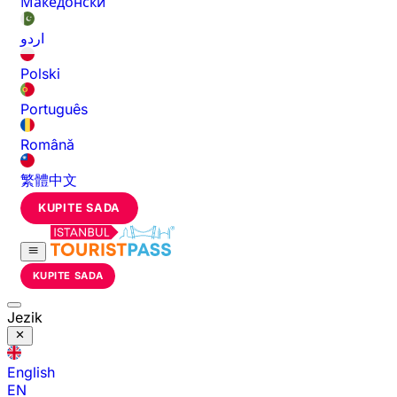
Македонски
اردو
Polski
Português
Română
繁體中文
KUPITE SADA
KUPITE SADA
Jezik
English
EN