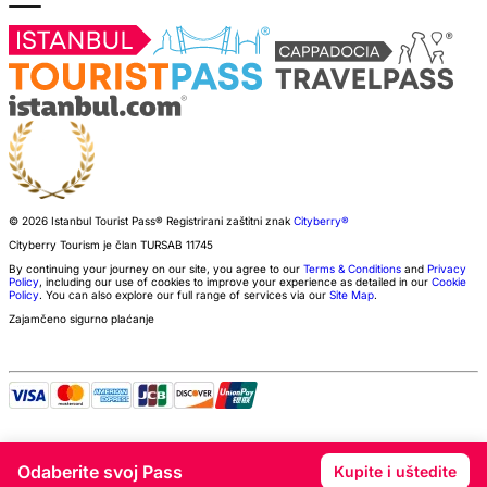
© 2026 Istanbul Tourist Pass®
Registrirani zaštitni znak
Cityberry®
Cityberry Tourism je član
TURSAB
11745
By continuing your journey on our site, you agree to our
Terms & Conditions
and
Privacy
Policy
, including our use of cookies to improve your experience as detailed in our
Cookie
Policy
. You can also explore our full range of services via our
Site Map
.
Zajamčeno sigurno plaćanje
Odaberite svoj Pass
Kupite i uštedite