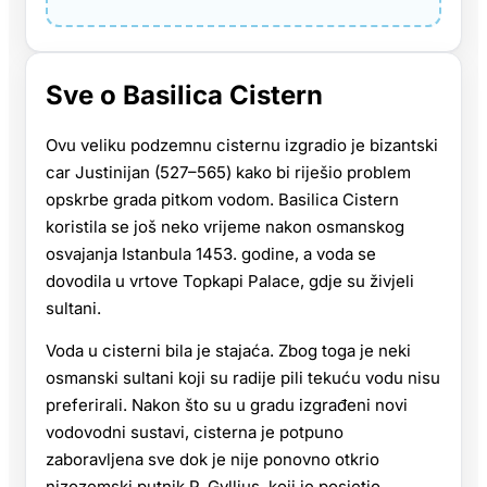
Sve o Basilica Cistern
Ovu veliku podzemnu cisternu izgradio je bizantski
car Justinijan (527–565) kako bi riješio problem
opskrbe grada pitkom vodom. Basilica Cistern
koristila se još neko vrijeme nakon osmanskog
osvajanja Istanbula 1453. godine, a voda se
dovodila u vrtove Topkapi Palace, gdje su živjeli
sultani.
Voda u cisterni bila je stajaća. Zbog toga je neki
osmanski sultani koji su radije pili tekuću vodu nisu
preferirali. Nakon što su u gradu izgrađeni novi
vodovodni sustavi, cisterna je potpuno
zaboravljena sve dok je nije ponovno otkrio
nizozemski putnik P. Gyllius, koji je posjetio