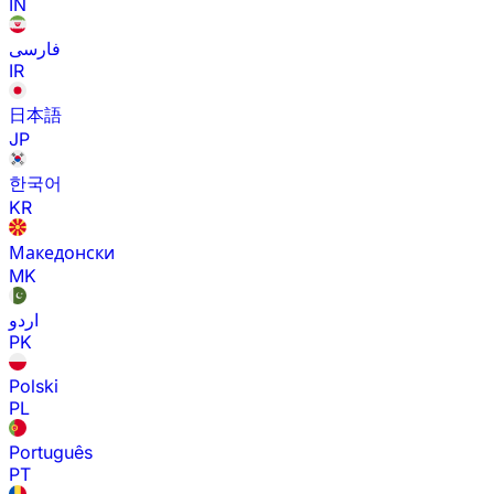
IN
فارسی
IR
日本語
JP
한국어
KR
Македонски
MK
اردو
PK
Polski
PL
Português
PT