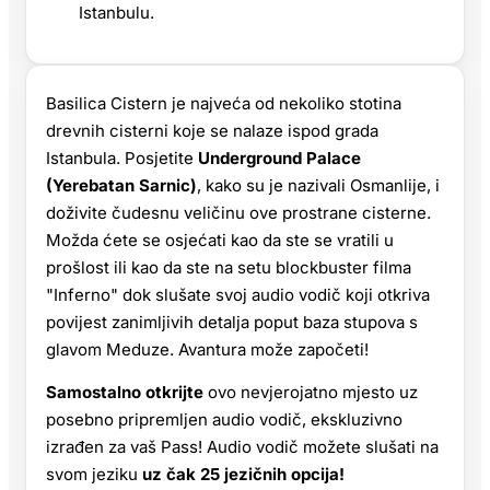
Istanbulu.
Basilica Cistern je najveća od nekoliko stotina
drevnih cisterni koje se nalaze ispod grada
Istanbula. Posjetite
Underground Palace
(Yerebatan Sarnic)
, kako su je nazivali Osmanlije, i
doživite čudesnu veličinu ove prostrane cisterne.
Možda ćete se osjećati kao da ste se vratili u
prošlost ili kao da ste na setu blockbuster filma
"Inferno" dok slušate svoj audio vodič koji otkriva
povijest zanimljivih detalja poput baza stupova s
glavom Meduze. Avantura može započeti!
Samostalno otkrijte
ovo nevjerojatno mjesto uz
posebno pripremljen audio vodič, ekskluzivno
izrađen za vaš Pass! Audio vodič možete slušati na
svom jeziku
uz čak 25 jezičnih opcija!