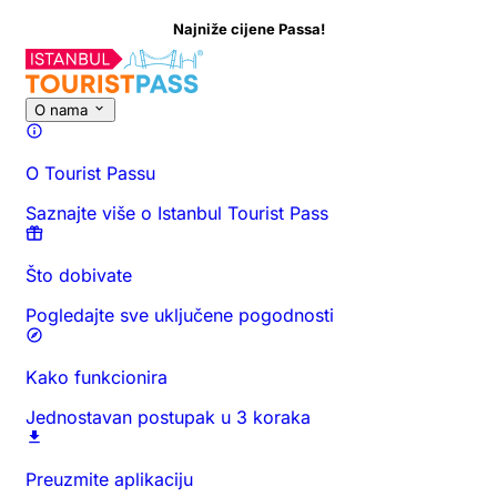
Najniže cijene Passa!
O ovoj aktivnosti
Pregled
Vrijeme i trajanje
Sve o
Saznajte prij
O nama
O Tourist Passu
Saznajte više o Istanbul Tourist Pass
Što dobivate
Pogledajte sve uključene pogodnosti
Kako funkcionira
Jednostavan postupak u 3 koraka
Preuzmite aplikaciju