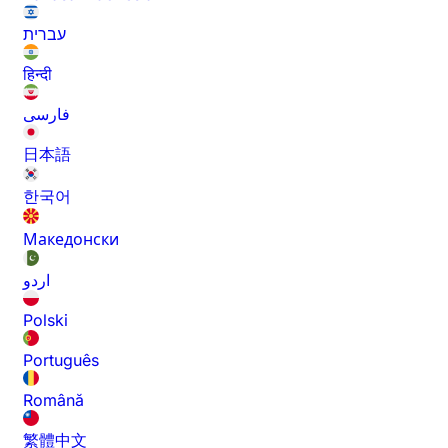
עברית
हिन्दी
فارسی
日本語
한국어
Македонски
اردو
Polski
Português
Română
繁體中文