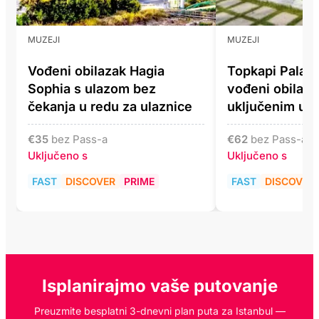
MUZEJI
MUZEJI
Vođeni obilazak Hagia
Topkapi Palac
Sophia s ulazom bez
vođeni obilaza
čekanja u redu za ulaznice
uključenim ul
€
35
bez Pass-a
€
62
bez Pass-a
Uključeno s
Uključeno s
FAST
DISCOVER
PRIME
FAST
DISCOVER
Isplanirajmo vaše putovanje
Preuzmite besplatni 3-dnevni plan puta za Istanbul —