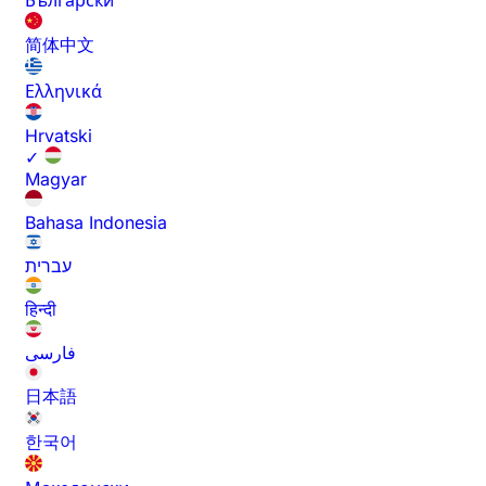
Български
简体中文
Ελληνικά
Hrvatski
✓
Magyar
Bahasa Indonesia
עברית
हिन्दी
فارسی
日本語
한국어