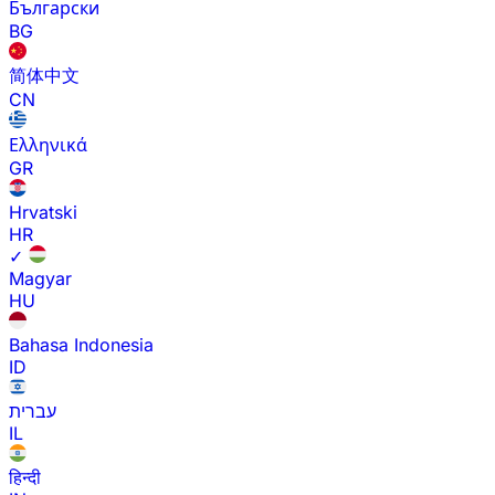
Български
BG
简体中文
CN
Ελληνικά
GR
Hrvatski
HR
✓
Magyar
HU
Bahasa Indonesia
ID
עברית
IL
हिन्दी