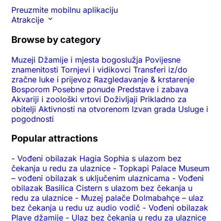
Preuzmite mobilnu aplikaciju
Atrakcije
Browse by category
Muzeji
Džamije i mjesta bogoslužja
Povijesne
znamenitosti
Tornjevi i vidikovci
Transferi iz/do
zračne luke i prijevoz
Razgledavanje & krstarenje
Bosporom
Posebne ponude
Predstave i zabava
Akvariji i zoološki vrtovi
Doživljaji
Prikladno za
obitelji
Aktivnosti na otvorenom
Izvan grada
Usluge i
pogodnosti
Popular attractions
-
Vođeni obilazak Hagia Sophia s ulazom bez
čekanja u redu za ulaznice
-
Topkapi Palace Museum
– vođeni obilazak s uključenim ulaznicama
-
Vođeni
obilazak Basilica Cistern s ulazom bez čekanja u
redu za ulaznice
-
Muzej palače Dolmabahçe – ulaz
bez čekanja u redu uz audio vodič
-
Vođeni obilazak
Plave džamije
-
Ulaz bez čekanja u redu za ulaznice