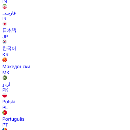
IN
فارسی
IR
日本語
JP
한국어
KR
Македонски
MK
اردو
PK
Polski
PL
Português
PT