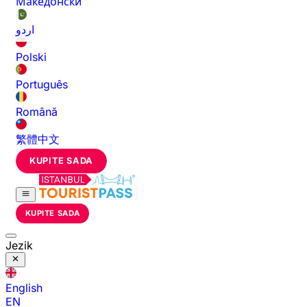
Македонски
اردو
Polski
Português
Română
繁體中文
KUPITE SADA
KUPITE SADA
Jezik
English
EN