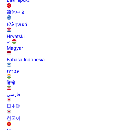
Български
简体中文
Ελληνικά
Hrvatski
✓
Magyar
Bahasa Indonesia
עברית
हिन्दी
فارسی
日本語
한국어