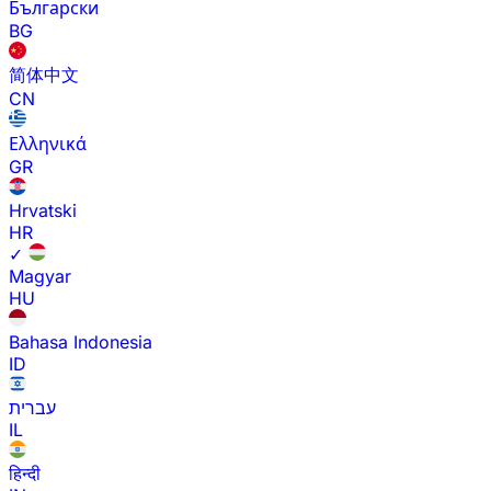
Български
BG
简体中文
CN
Ελληνικά
GR
Hrvatski
HR
✓
Magyar
HU
Bahasa Indonesia
ID
עברית
IL
हिन्दी