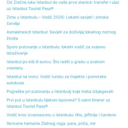
Od Zračne luke Istanbul do vaše prve stanice: transfer i ulaz
uz Istanbul Tourist Pass®
Zima u Istanbulu – Vodič 2026: Lokalni savjeti i zimska
čarolija
Asmalımescit Istanbul: Savjeti za doživljaj lokalnog noćnog
života
Sporo putovanje u Istanbulu: lokalni vodič za svjesno
istraživanje
Istanbul po kiši ili suncu: Što raditi u gradu u svakom
vremenu
Istanbul na moru: Vodič turistu za trajekte i pomorske
autobuse
Pogreške pri putovanju u Istanbulу koje treba izbjegavati
Prvi put u Istanbulu tijekom layovera? 5-satni itinerar uz
Istanbul Tourist Pass®
Vodič kroz izvansezonu u Istanbulu: tiho, jeftinije i čarobno
Skrivene hamame Zlatnog roga: para, priča, mir