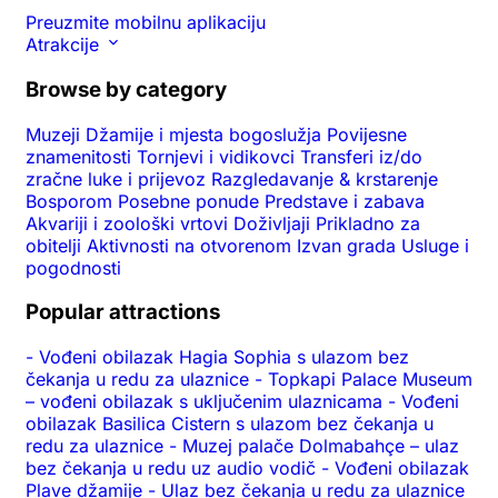
Preuzmite mobilnu aplikaciju
Atrakcije
Browse by category
Muzeji
Džamije i mjesta bogoslužja
Povijesne
znamenitosti
Tornjevi i vidikovci
Transferi iz/do
zračne luke i prijevoz
Razgledavanje & krstarenje
Bosporom
Posebne ponude
Predstave i zabava
Akvariji i zoološki vrtovi
Doživljaji
Prikladno za
obitelji
Aktivnosti na otvorenom
Izvan grada
Usluge i
pogodnosti
Popular attractions
-
Vođeni obilazak Hagia Sophia s ulazom bez
čekanja u redu za ulaznice
-
Topkapi Palace Museum
– vođeni obilazak s uključenim ulaznicama
-
Vođeni
obilazak Basilica Cistern s ulazom bez čekanja u
redu za ulaznice
-
Muzej palače Dolmabahçe – ulaz
bez čekanja u redu uz audio vodič
-
Vođeni obilazak
Plave džamije
-
Ulaz bez čekanja u redu za ulaznice