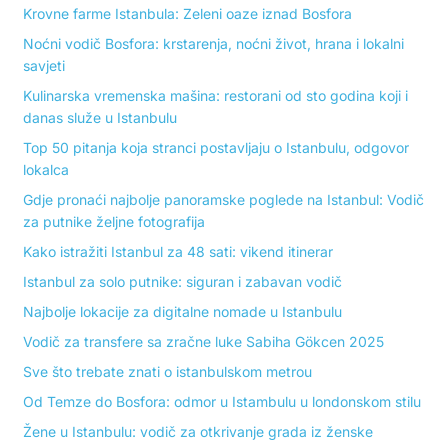
Krovne farme Istanbula: Zeleni oaze iznad Bosfora
Noćni vodič Bosfora: krstarenja, noćni život, hrana i lokalni
savjeti
Kulinarska vremenska mašina: restorani od sto godina koji i
danas služe u Istanbulu
Top 50 pitanja koja stranci postavljaju o Istanbulu, odgovor
lokalca
Gdje pronaći najbolje panoramske poglede na Istanbul: Vodič
za putnike željne fotografija
Kako istražiti Istanbul za 48 sati: vikend itinerar
Istanbul za solo putnike: siguran i zabavan vodič
Najbolje lokacije za digitalne nomade u Istanbulu
Vodič za transfere sa zračne luke Sabiha Gökcen 2025
Sve što trebate znati o istanbulskom metrou
Od Temze do Bosfora: odmor u Istambulu u londonskom stilu
Žene u Istanbulu: vodič za otkrivanje grada iz ženske