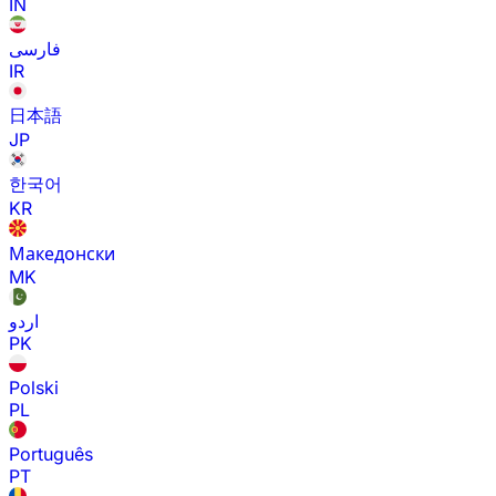
IN
فارسی
IR
日本語
JP
한국어
KR
Македонски
MK
اردو
PK
Polski
PL
Português
PT