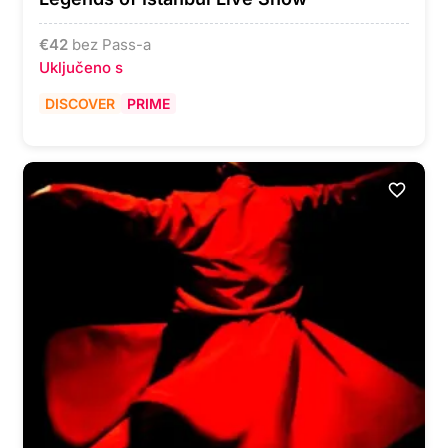
€
42
bez Pass-a
Uključeno s
DISCOVER
PRIME