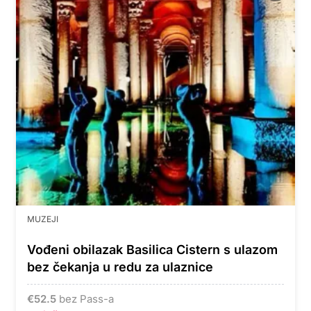
MUZEJI
Vođeni obilazak Basilica Cistern s ulazom
bez čekanja u redu za ulaznice
€
52.5
bez Pass-a