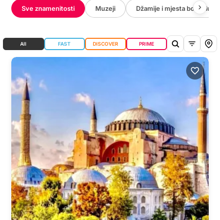
Sve znamenitosti
Muzeji
Džamije i mjesta bogoslužja
All
FAST
DISCOVER
PRIME