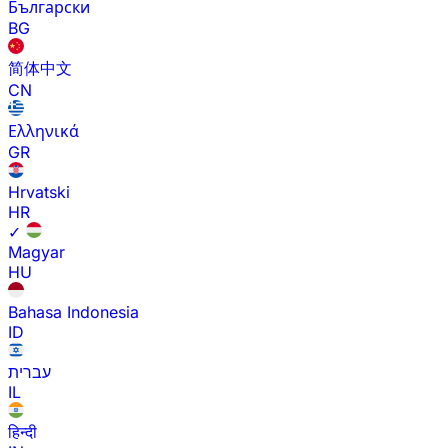
Български
BG
简体中文
CN
Ελληνικά
GR
Hrvatski
HR
✓
Magyar
HU
Bahasa Indonesia
ID
עברית
IL
हिन्दी