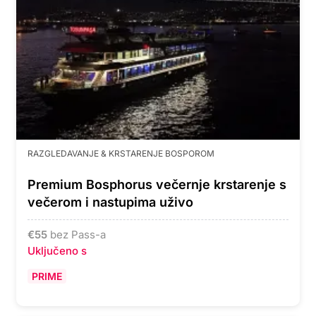
RAZGLEDAVANJE & KRSTARENJE BOSPOROM
Premium Bosphorus večernje krstarenje s
večerom i nastupima uživo
€
55
bez Pass-a
Uključeno s
PRIME