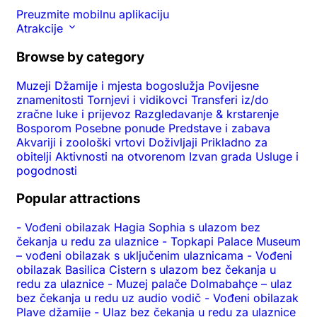
Preuzmite mobilnu aplikaciju
Atrakcije
Browse by category
Muzeji
Džamije i mjesta bogoslužja
Povijesne
znamenitosti
Tornjevi i vidikovci
Transferi iz/do
zračne luke i prijevoz
Razgledavanje & krstarenje
Bosporom
Posebne ponude
Predstave i zabava
Akvariji i zoološki vrtovi
Doživljaji
Prikladno za
obitelji
Aktivnosti na otvorenom
Izvan grada
Usluge i
pogodnosti
Popular attractions
-
Vođeni obilazak Hagia Sophia s ulazom bez
čekanja u redu za ulaznice
-
Topkapi Palace Museum
– vođeni obilazak s uključenim ulaznicama
-
Vođeni
obilazak Basilica Cistern s ulazom bez čekanja u
redu za ulaznice
-
Muzej palače Dolmabahçe – ulaz
bez čekanja u redu uz audio vodič
-
Vođeni obilazak
Plave džamije
-
Ulaz bez čekanja u redu za ulaznice