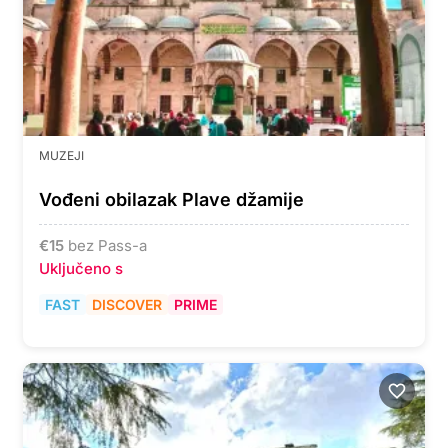
MUZEJI
Vođeni obilazak Plave džamije
€
15
bez Pass-a
Uključeno s
FAST
DISCOVER
PRIME