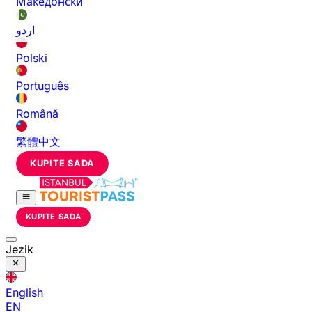
Македонски
اردو
Polski
Português
Română
繁體中文
KUPITE SADA
KUPITE SADA
Jezik
English
EN