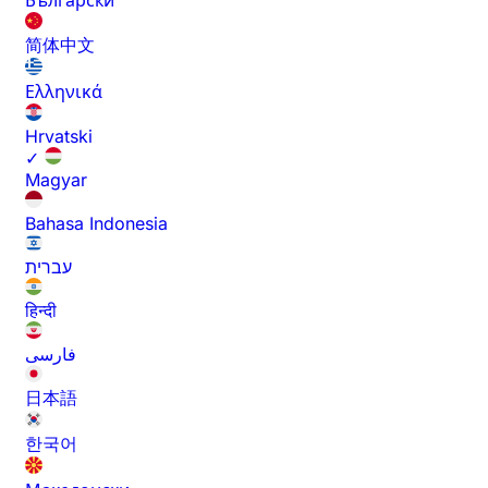
Български
简体中文
Ελληνικά
Hrvatski
✓
Magyar
Bahasa Indonesia
עברית
हिन्दी
فارسی
日本語
한국어