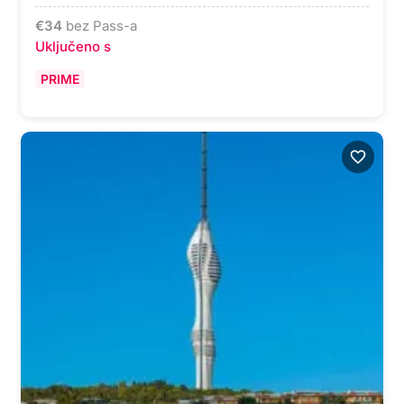
€
34
bez Pass-a
Uključeno s
PRIME