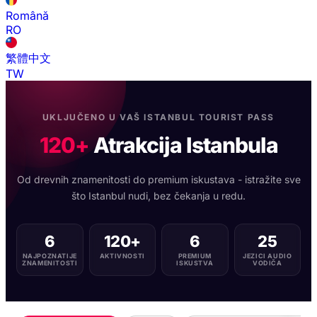
Română
RO
繁體中文
TW
UKLJUČENO U VAŠ ISTANBUL TOURIST PASS
120+
Atrakcija Istanbula
Od drevnih znamenitosti do premium iskustava - istražite sve
što Istanbul nudi, bez čekanja u redu.
6
120+
6
25
NAJPOZNATIJE
AKTIVNOSTI
PREMIUM
JEZICI AUDIO
ZNAMENITOSTI
ISKUSTVA
VODIČA