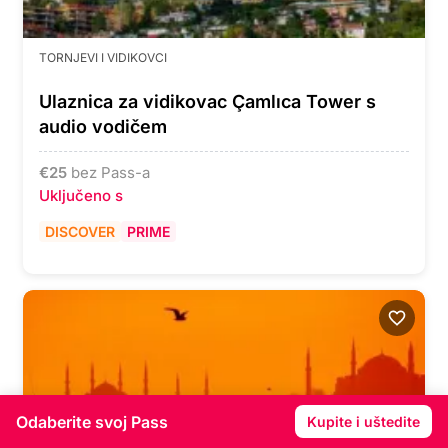
TORNJEVI I VIDIKOVCI
Ulaznica za vidikovac Çamlıca Tower s
audio vodičem
€
25
bez Pass-a
Uključeno s
DISCOVER
PRIME
Odaberite svoj Pass
Kupite i uštedite