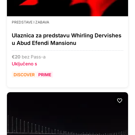
PREDSTAVE I ZABAVA
Ulaznica za predstavu Whirling Dervishes
u Abud Efendi Mansionu
€
20
bez Pass-a
Uključeno s
DISCOVER
PRIME