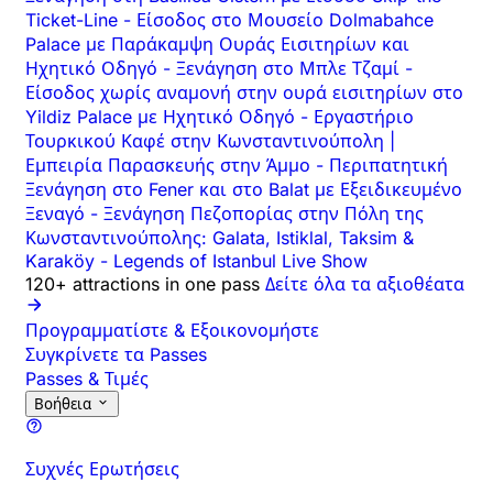
Ticket-Line
-
Είσοδος στο Μουσείο Dolmabahce
Palace με Παράκαμψη Ουράς Εισιτηρίων και
Ηχητικό Οδηγό
-
Ξενάγηση στο Μπλε Τζαμί
-
Είσοδος χωρίς αναμονή στην ουρά εισιτηρίων στο
Yildiz Palace με Ηχητικό Οδηγό
-
Εργαστήριο
Τουρκικού Καφέ στην Κωνσταντινούπολη |
Εμπειρία Παρασκευής στην Άμμο
-
Περιπατητική
Ξενάγηση στο Fener και στο Balat με Εξειδικευμένο
Ξεναγό
-
Ξενάγηση Πεζοπορίας στην Πόλη της
Κωνσταντινούπολης: Galata, Istiklal, Taksim &
Karaköy
-
Legends of Istanbul Live Show
120+ attractions in one pass
Δείτε όλα τα αξιοθέατα
Προγραμματίστε & Εξοικονομήστε
Συγκρίνετε τα Passes
Passes & Τιμές
Βοήθεια
Συχνές Ερωτήσεις