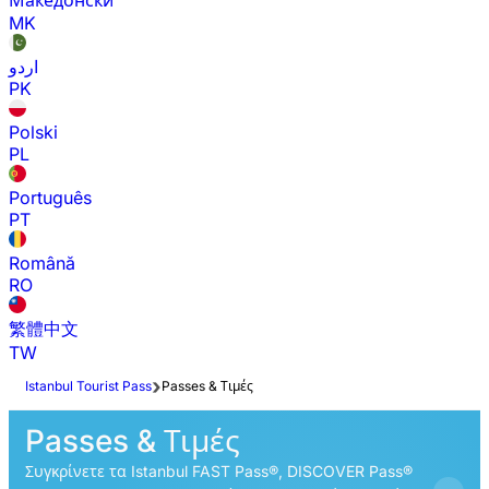
Македонски
MK
اردو
PK
Polski
PL
Português
PT
Română
RO
繁體中文
TW
Istanbul Tourist Pass
Passes & Τιμές
Passes & Τιμές
Συγκρίνετε τα Istanbul FAST Pass®, DISCOVER Pass®