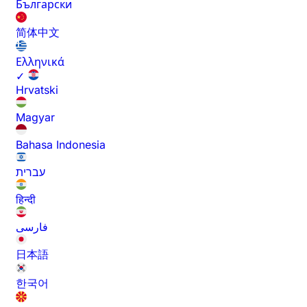
Български
简体中文
Ελληνικά
✓
Hrvatski
Magyar
Bahasa Indonesia
עברית
हिन्दी
فارسی
日本語
한국어