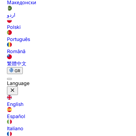
Македонски
اردو
Polski
Português
Română
繁體中文
GR
Language
English
Español
Italiano