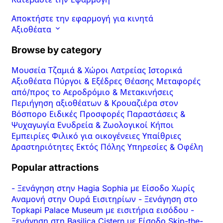
Αποκτήστε την εφαρμογή για κινητά
Αξιοθέατα
Browse by category
Μουσεία
Τζαμιά & Χώροι Λατρείας
Ιστορικά
Αξιοθέατα
Πύργοι & Εξέδρες Θέασης
Μεταφορές
από/προς το Αεροδρόμιο & Μετακινήσεις
Περιήγηση αξιοθέατων & Κρουαζιέρα στον
Βόσπορο
Ειδικές Προσφορές
Παραστάσεις &
Ψυχαγωγία
Ενυδρεία & Ζωολογικοί Κήποι
Εμπειρίες
Φιλικό για οικογένειες
Υπαίθριες
Δραστηριότητες
Εκτός Πόλης
Υπηρεσίες & Οφέλη
Popular attractions
-
Ξενάγηση στην Hagia Sophia με Είσοδο Χωρίς
Αναμονή στην Ουρά Εισιτηρίων
-
Ξενάγηση στο
Topkapi Palace Museum με εισιτήρια εισόδου
-
Ξενάγηση στη Basilica Cistern με Είσοδο Skip-the-