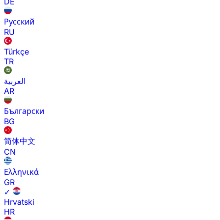
DE
Русский
RU
Türkçe
TR
العربية
AR
Български
BG
简体中文
CN
Ελληνικά
GR
✓
Hrvatski
HR