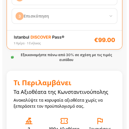
Ενήλικας
−
1
+
Επισκόπηση
3
€99.00 / άτομο
€99.00
1 Ημέρα
(Ενήλικας)
x
1
Παιδί
(5-12)
−
0
+
€89.00 / άτομο
ⓘ
€10.00
Τέλος Άμεσης Πρόσβασης
Istanbul
DISCOVER
Pass
®
€99.00
1 Ημέρα · 1 Ενήλικας
€99.00
Σύνολο Παραγγελίας
Εξοικονομήστε πάνω από 30% σε σχέση με τις τιμές
Συνέχεια →
εισόδου
Τι Περιλαμβάνει
100+ Αξιοθέατα & Δραστηριότητες
Τα Αξιοθέατα της Κωνσταντινούπολης
Ανακαλύψτε τα κορυφαία αξιοθέατα χωρίς να
ξεπεράσετε τον προϋπολογισμό σας.
Είσοδος χωρίς αναμονή στην ουρά εισιτηρίων στο Yil
Οδηγό
3
100+ Αξιοθέατα
Ξεναγήσεις