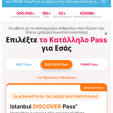
και PRIME Pass® για να βρείτε την ιδανική επιλογή για
το ταξίδι σας και ανακαλύψτε τα κορυφαία αξιοθέατα
της Κωνσταντινούπολης με τον δικό σας ρυθμό.
500.000+
150+
30+
€250M+
Ικανοποιημένοι Ταξιδιώτες
Χώρες
Χρόνια Εμπειρίας
Εξοικονόμηση Ταξιδιωτών
Ενωθείτε με τα εκατομμύρια ανθρώπων που έζησαν την
τέλεια εμπειρία Κωνσταντινούπολης
Επιλέξτε
το Κατάλληλο Pass
για Εσάς
FAST Pass
DISCOVER Pass
PRIME Pass
Για Έξυπνους Ταξιδιώτες
ΠΡΩΤΟΤΥΠΟ
ΤΑ ΑΠΑΡΑΊΤΗΤΑ ΤΗΣ ΚΩΝΣΤΑΝΤΙΝΟΎΠΟΛΗΣ
Istanbul
DISCOVER
Pass
®
Επισκεφθείτε 3 μνημεία & 100+ κορυφαία αξιοθέατα