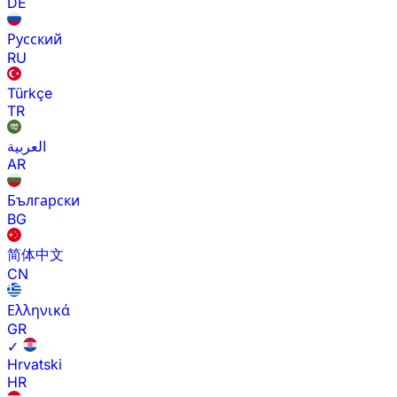
DE
Русский
RU
Türkçe
TR
العربية
AR
Български
BG
简体中文
CN
Ελληνικά
GR
✓
Hrvatski
HR