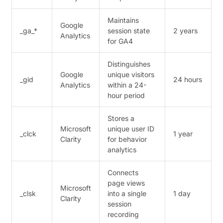
Maintains
Google
_ga_*
session state
2 years
Analytics
for GA4
Distinguishes
Google
unique visitors
_gid
24 hours
Analytics
within a 24-
hour period
Stores a
Microsoft
unique user ID
_clck
1 year
Clarity
for behavior
analytics
Connects
page views
Microsoft
_clsk
into a single
1 day
Clarity
session
recording