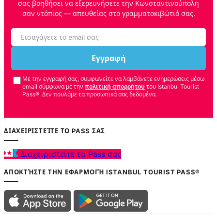
σας βοηθήσει να εξερευνήσετε την Κωνσταντινούπολη
σαν ντόπιος — απευθείας στο γραμματοκιβώτιό σας.
Εγγραφή
Με την εγγραφή σας, συμφωνείτε να λαμβάνετε ενημερώσεις μέσω
email σύμφωνα με την
πολιτική απορρήτου
του Istanbul Tourist
Pass®. Δεν πουλάμε τα προσωπικά σας δεδομένα.
ΔΙΑΧΕΙΡΙΣΤΕΊΤΕ ΤΟ PASS ΣΑΣ
Διαχειριστείτε το Pass σας
ΑΠΟΚΤΉΣΤΕ ΤΗΝ ΕΦΑΡΜΟΓΉ ISTANBUL TOURIST PASS®