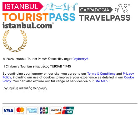
© 2026 Istanbul Tourist Pass®
Κατατεθέν σήμα
Cityberry®
Η Cityberry Tourism είναι μέλος
TURSAB
11745
By continuing your journey on our site, you agree to our
Terms & Conditions
and
Privacy
Policy
, including our use of cookies to improve your experience as detailed in our
Cookie
Policy
. You can also explore our full range of services via our
Site Map
.
Εγγυημένη ασφαλής πληρωμή