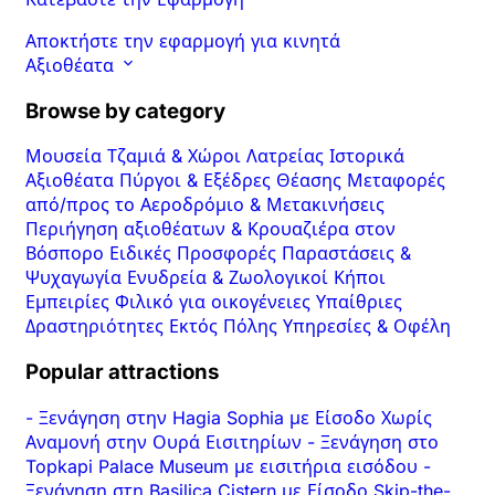
Αποκτήστε την εφαρμογή για κινητά
Αξιοθέατα
Browse by category
Μουσεία
Τζαμιά & Χώροι Λατρείας
Ιστορικά
Αξιοθέατα
Πύργοι & Εξέδρες Θέασης
Μεταφορές
από/προς το Αεροδρόμιο & Μετακινήσεις
Περιήγηση αξιοθέατων & Κρουαζιέρα στον
Βόσπορο
Ειδικές Προσφορές
Παραστάσεις &
Ψυχαγωγία
Ενυδρεία & Ζωολογικοί Κήποι
Εμπειρίες
Φιλικό για οικογένειες
Υπαίθριες
Δραστηριότητες
Εκτός Πόλης
Υπηρεσίες & Οφέλη
Popular attractions
-
Ξενάγηση στην Hagia Sophia με Είσοδο Χωρίς
Αναμονή στην Ουρά Εισιτηρίων
-
Ξενάγηση στο
Topkapi Palace Museum με εισιτήρια εισόδου
-
Ξενάγηση στη Basilica Cistern με Είσοδο Skip-the-