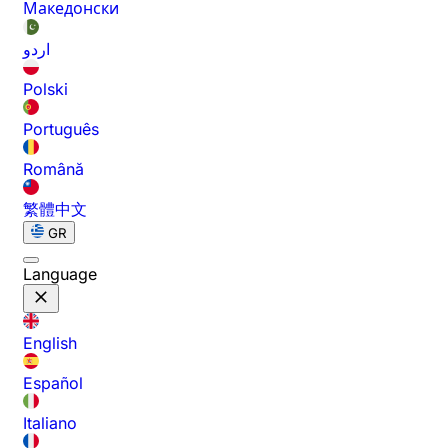
Македонски
اردو
Polski
Português
Română
繁體中文
GR
Language
English
Español
Italiano