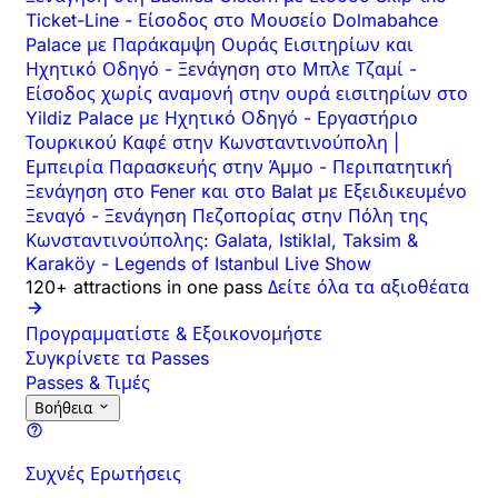
Ticket-Line
-
Είσοδος στο Μουσείο Dolmabahce
Palace με Παράκαμψη Ουράς Εισιτηρίων και
Ηχητικό Οδηγό
-
Ξενάγηση στο Μπλε Τζαμί
-
Είσοδος χωρίς αναμονή στην ουρά εισιτηρίων στο
Yildiz Palace με Ηχητικό Οδηγό
-
Εργαστήριο
Τουρκικού Καφέ στην Κωνσταντινούπολη |
Εμπειρία Παρασκευής στην Άμμο
-
Περιπατητική
Ξενάγηση στο Fener και στο Balat με Εξειδικευμένο
Ξεναγό
-
Ξενάγηση Πεζοπορίας στην Πόλη της
Κωνσταντινούπολης: Galata, Istiklal, Taksim &
Karaköy
-
Legends of Istanbul Live Show
120+ attractions in one pass
Δείτε όλα τα αξιοθέατα
Προγραμματίστε & Εξοικονομήστε
Συγκρίνετε τα Passes
Passes & Τιμές
Βοήθεια
Συχνές Ερωτήσεις