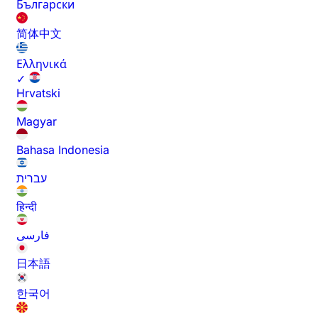
Български
简体中文
Ελληνικά
✓
Hrvatski
Magyar
Bahasa Indonesia
עברית
हिन्दी
فارسی
日本語
한국어