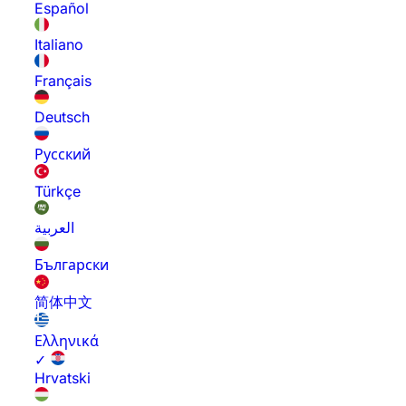
Español
Italiano
Français
Deutsch
Русский
Türkçe
العربية
Български
简体中文
Ελληνικά
✓
Hrvatski