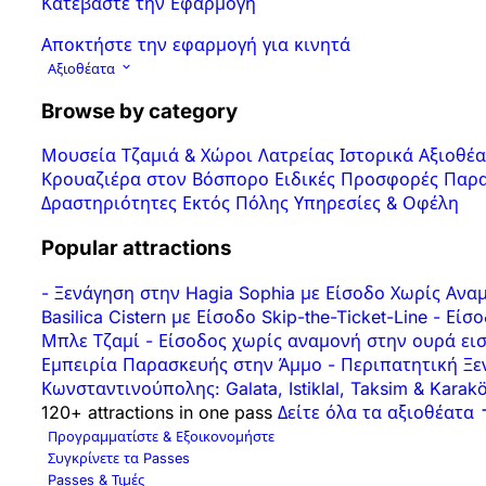
Κατεβάστε την Εφαρμογή
Αποκτήστε την εφαρμογή για κινητά
Αξιοθέατα
Browse by category
Μουσεία
Τζαμιά & Χώροι Λατρείας
Ιστορικά Αξιοθέ
Κρουαζιέρα στον Βόσπορο
Ειδικές Προσφορές
Παρα
Δραστηριότητες
Εκτός Πόλης
Υπηρεσίες & Οφέλη
Popular attractions
-
Ξενάγηση στην Hagia Sophia με Είσοδο Χωρίς Αν
Basilica Cistern με Είσοδο Skip-the-Ticket-Line
-
Είσο
Μπλε Τζαμί
-
Είσοδος χωρίς αναμονή στην ουρά εισ
Εμπειρία Παρασκευής στην Άμμο
-
Περιπατητική Ξεν
Κωνσταντινούπολης: Galata, Istiklal, Taksim & Karak
120+ attractions in one pass
Δείτε όλα τα αξιοθέατα
Προγραμματίστε & Εξοικονομήστε
Συγκρίνετε τα Passes
Passes & Τιμές