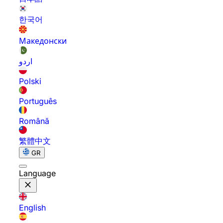
한국어
Македонски
اردو
Polski
Português
Română
繁體中文
GR
Language
English