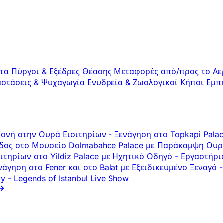
ατα
Πύργοι & Εξέδρες Θέασης
Μεταφορές από/προς το Αε
στάσεις & Ψυχαγωγία
Ενυδρεία & Ζωολογικοί Κήποι
Εμπ
αμονή στην Ουρά Εισιτηρίων
-
Ξενάγηση στο Topkapi Pala
δος στο Μουσείο Dolmabahce Palace με Παράκαμψη Ουρ
ιτηρίων στο Yildiz Palace με Ηχητικό Οδηγό
-
Εργαστήρι
άγηση στο Fener και στο Balat με Εξειδικευμένο Ξεναγό
-
öy
-
Legends of Istanbul Live Show