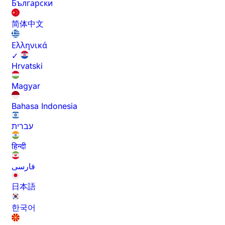
Български
简体中文
Ελληνικά
✓
Hrvatski
Magyar
Bahasa Indonesia
עברית
हिन्दी
فارسی
日本語
한국어