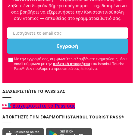
λάβετε ένα δωρεάν 3ήμερο πρόγραμμα — σχεδιασμένο να
σας βοηθήσει να εξερευνήσετε την Κωνσταντινούπολη
σαν ντόπιος — απευθείας στο γραμματοκιβώτιό σας.
Εγγραφή
Με την εγγραφή σας, συμφωνείτε να λαμβάνετε ενημερώσεις μέσω
email σύμφωνα με την
πολιτική απορρήτου
του Istanbul Tourist
Pass®. Δεν πουλάμε τα προσωπικά σας δεδομένα.
ΔΙΑΧΕΙΡΙΣΤΕΊΤΕ ΤΟ PASS ΣΑΣ
Διαχειριστείτε το Pass σας
ΑΠΟΚΤΉΣΤΕ ΤΗΝ ΕΦΑΡΜΟΓΉ ISTANBUL TOURIST PASS®