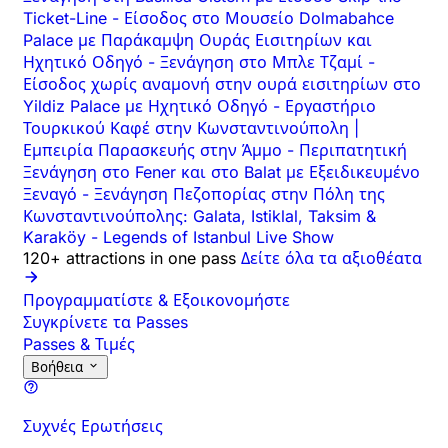
Ticket-Line
-
Είσοδος στο Μουσείο Dolmabahce
Palace με Παράκαμψη Ουράς Εισιτηρίων και
Ηχητικό Οδηγό
-
Ξενάγηση στο Μπλε Τζαμί
-
Είσοδος χωρίς αναμονή στην ουρά εισιτηρίων στο
Yildiz Palace με Ηχητικό Οδηγό
-
Εργαστήριο
Τουρκικού Καφέ στην Κωνσταντινούπολη |
Εμπειρία Παρασκευής στην Άμμο
-
Περιπατητική
Ξενάγηση στο Fener και στο Balat με Εξειδικευμένο
Ξεναγό
-
Ξενάγηση Πεζοπορίας στην Πόλη της
Κωνσταντινούπολης: Galata, Istiklal, Taksim &
Karaköy
-
Legends of Istanbul Live Show
120+ attractions in one pass
Δείτε όλα τα αξιοθέατα
Προγραμματίστε & Εξοικονομήστε
Συγκρίνετε τα Passes
Passes & Τιμές
Βοήθεια
Συχνές Ερωτήσεις