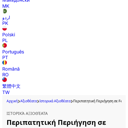
Македонски
MK
اردو
PK
Polski
PL
Português
PT
Română
RO
繁體中文
TW
Αρχική
Αξιοθέατα
Ιστορικά Αξιοθέατα
Περιπατητική Περιήγηση σε Fener 
ΙΣΤΟΡΙΚΆ ΑΞΙΟΘΈΑΤΑ
Περιπατητική Περιήγηση σε