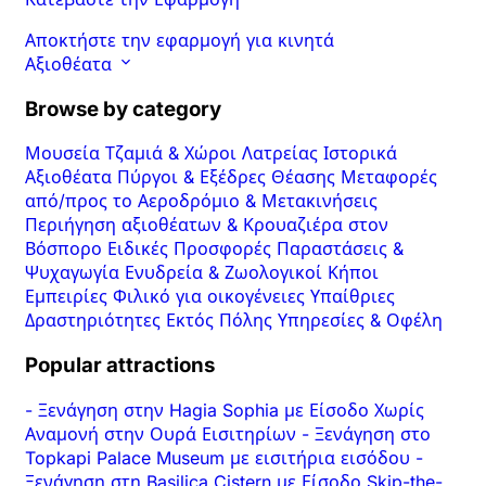
Αποκτήστε την εφαρμογή για κινητά
Αξιοθέατα
Browse by category
Μουσεία
Τζαμιά & Χώροι Λατρείας
Ιστορικά
Αξιοθέατα
Πύργοι & Εξέδρες Θέασης
Μεταφορές
από/προς το Αεροδρόμιο & Μετακινήσεις
Περιήγηση αξιοθέατων & Κρουαζιέρα στον
Βόσπορο
Ειδικές Προσφορές
Παραστάσεις &
Ψυχαγωγία
Ενυδρεία & Ζωολογικοί Κήποι
Εμπειρίες
Φιλικό για οικογένειες
Υπαίθριες
Δραστηριότητες
Εκτός Πόλης
Υπηρεσίες & Οφέλη
Popular attractions
-
Ξενάγηση στην Hagia Sophia με Είσοδο Χωρίς
Αναμονή στην Ουρά Εισιτηρίων
-
Ξενάγηση στο
Topkapi Palace Museum με εισιτήρια εισόδου
-
Ξενάγηση στη Basilica Cistern με Είσοδο Skip-the-