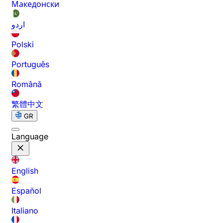
Македонски
اردو
Polski
Português
Română
繁體中文
GR
Language
English
Español
Italiano