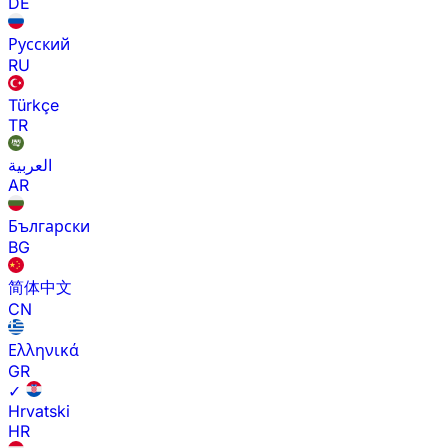
DE
Русский
RU
Türkçe
TR
العربية
AR
Български
BG
简体中文
CN
Ελληνικά
GR
✓
Hrvatski
HR