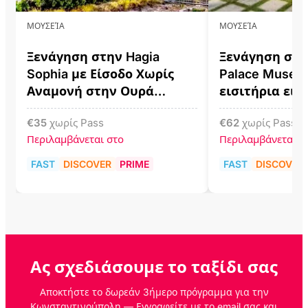
ΜΟΥΣΕΊΑ
ΜΟΥΣΕΊΑ
Ξενάγηση στην Hagia
Ξενάγηση στο
Sophia με Είσοδο Χωρίς
Palace Museu
Αναμονή στην Ουρά
εισιτήρια εισ
Εισιτηρίων
€
35
χωρίς Pass
€
62
χωρίς Pass
Περιλαμβάνεται στο
Περιλαμβάνεται σ
FAST
DISCOVER
PRIME
FAST
DISCOVER
Ας σχεδιάσουμε το ταξίδι σας
Αποκτήστε το δωρεάν 3ήμερο πρόγραμμα για την
Κωνσταντινούπολη — Εγγραφείτε με το email σας και