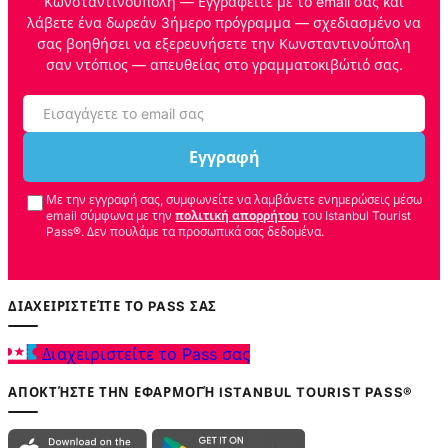
Κωνσταντινούπολη — Εγγραφείτε με το email σας και
λάβετε ένα δωρεάν 3ήμερο πρόγραμμα — σχεδιασμένο να
σας βοηθήσει να εξερευνήσετε την Κωνσταντινούπολη
σαν ντόπιος — απευθείας στο γραμματοκιβώτιό σας.
Εγγραφή
Με την εγγραφή σας, συμφωνείτε να λαμβάνετε ενημερώσεις μέσω
email σύμφωνα με την
πολιτική απορρήτου
του Istanbul Tourist
Pass®. Δεν πουλάμε τα προσωπικά σας δεδομένα.
ΔΙΑΧΕΙΡΙΣΤΕΊΤΕ ΤΟ PASS ΣΑΣ
Διαχειριστείτε το Pass σας
ΑΠΟΚΤΉΣΤΕ ΤΗΝ ΕΦΑΡΜΟΓΉ ISTANBUL TOURIST PASS®