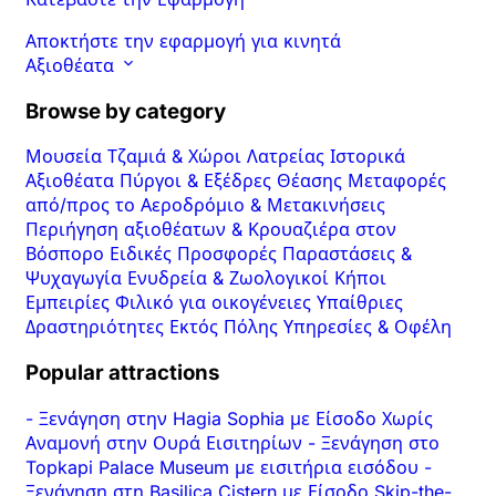
Αποκτήστε την εφαρμογή για κινητά
Αξιοθέατα
Browse by category
Μουσεία
Τζαμιά & Χώροι Λατρείας
Ιστορικά
Αξιοθέατα
Πύργοι & Εξέδρες Θέασης
Μεταφορές
από/προς το Αεροδρόμιο & Μετακινήσεις
Περιήγηση αξιοθέατων & Κρουαζιέρα στον
Βόσπορο
Ειδικές Προσφορές
Παραστάσεις &
Ψυχαγωγία
Ενυδρεία & Ζωολογικοί Κήποι
Εμπειρίες
Φιλικό για οικογένειες
Υπαίθριες
Δραστηριότητες
Εκτός Πόλης
Υπηρεσίες & Οφέλη
Popular attractions
-
Ξενάγηση στην Hagia Sophia με Είσοδο Χωρίς
Αναμονή στην Ουρά Εισιτηρίων
-
Ξενάγηση στο
Topkapi Palace Museum με εισιτήρια εισόδου
-
Ξενάγηση στη Basilica Cistern με Είσοδο Skip-the-