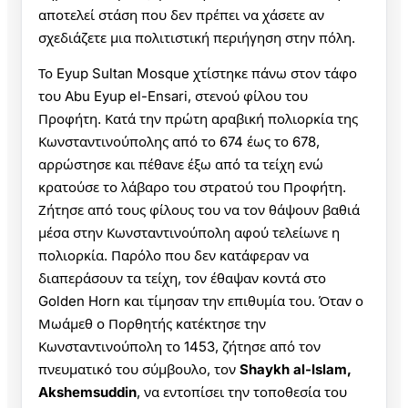
αποτελεί στάση που δεν πρέπει να χάσετε αν
σχεδιάζετε μια πολιτιστική περιήγηση στην πόλη.
Το Eyup Sultan Mosque χτίστηκε πάνω στον τάφο
του Abu Eyup el-Ensari, στενού φίλου του
Προφήτη. Κατά την πρώτη αραβική πολιορκία της
Κωνσταντινούπολης από το 674 έως το 678,
αρρώστησε και πέθανε έξω από τα τείχη ενώ
κρατούσε το λάβαρο του στρατού του Προφήτη.
Ζήτησε από τους φίλους του να τον θάψουν βαθιά
μέσα στην Κωνσταντινούπολη αφού τελείωνε η
πολιορκία. Παρόλο που δεν κατάφεραν να
διαπεράσουν τα τείχη, τον έθαψαν κοντά στο
Golden Horn και τίμησαν την επιθυμία του. Όταν ο
Μωάμεθ ο Πορθητής κατέκτησε την
Κωνσταντινούπολη το 1453, ζήτησε από τον
πνευματικό του σύμβουλο, τον
Shaykh al-Islam,
Akshemsuddin
, να εντοπίσει την τοποθεσία του