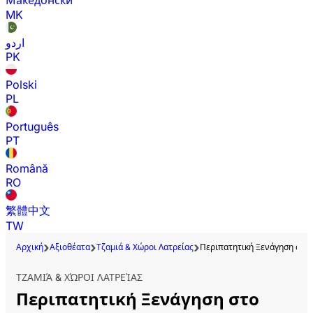
Македонски
MK
اردو
PK
Polski
PL
Português
PT
Română
RO
繁體中文
TW
Αρχική
Αξιοθέατα
Τζαμιά & Χώροι Λατρείας
Περιπατητική Ξενάγηση στο 
ΤΖΑΜΙΆ & ΧΏΡΟΙ ΛΑΤΡΕΊΑΣ
Περιπατητική Ξενάγηση στο