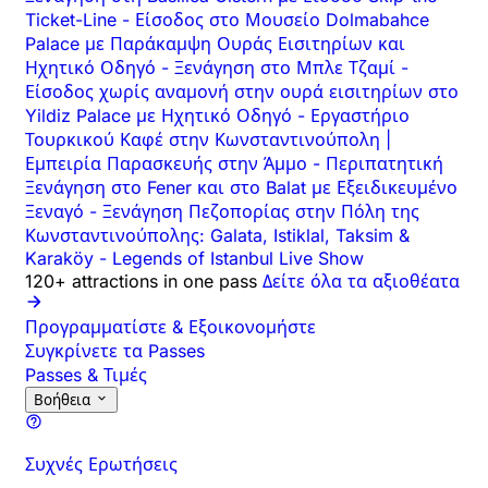
Ticket-Line
-
Είσοδος στο Μουσείο Dolmabahce
Palace με Παράκαμψη Ουράς Εισιτηρίων και
Ηχητικό Οδηγό
-
Ξενάγηση στο Μπλε Τζαμί
-
Είσοδος χωρίς αναμονή στην ουρά εισιτηρίων στο
Yildiz Palace με Ηχητικό Οδηγό
-
Εργαστήριο
Τουρκικού Καφέ στην Κωνσταντινούπολη |
Εμπειρία Παρασκευής στην Άμμο
-
Περιπατητική
Ξενάγηση στο Fener και στο Balat με Εξειδικευμένο
Ξεναγό
-
Ξενάγηση Πεζοπορίας στην Πόλη της
Κωνσταντινούπολης: Galata, Istiklal, Taksim &
Karaköy
-
Legends of Istanbul Live Show
120+ attractions in one pass
Δείτε όλα τα αξιοθέατα
Προγραμματίστε & Εξοικονομήστε
Συγκρίνετε τα Passes
Passes & Τιμές
Βοήθεια
Συχνές Ερωτήσεις