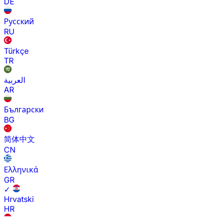
DE
Русский
RU
Türkçe
TR
العربية
AR
Български
BG
简体中文
CN
Ελληνικά
GR
✓
Hrvatski
HR