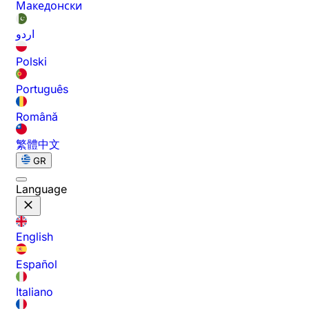
Македонски
اردو
Polski
Português
Română
繁體中文
GR
Language
English
Español
Italiano