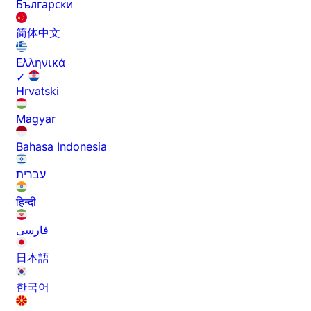
Български
简体中文
Ελληνικά
✓
Hrvatski
Magyar
Bahasa Indonesia
עברית
हिन्दी
فارسی
日本語
한국어