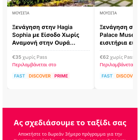
ΜΟΥΣΕΊΑ
ΜΟΥΣΕΊΑ
Ξενάγηση στην Hagia
Ξενάγηση στο
Sophia με Είσοδο Χωρίς
Palace Museu
Αναμονή στην Ουρά
εισιτήρια εισ
Εισιτηρίων
€
35
χωρίς Pass
€
62
χωρίς Pass
Περιλαμβάνεται στο
Περιλαμβάνεται σ
FAST
DISCOVER
PRIME
FAST
DISCOVER
Ας σχεδιάσουμε το ταξίδι σας
Αποκτήστε το δωρεάν 3ήμερο πρόγραμμα για την