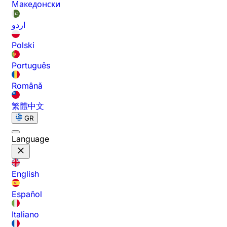
Македонски
اردو
Polski
Português
Română
繁體中文
GR
Language
English
Español
Italiano