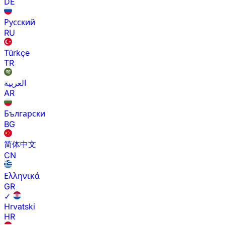
DE
Русский
RU
Türkçe
TR
العربية
AR
Български
BG
简体中文
CN
Ελληνικά
GR
✓
Hrvatski
HR