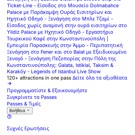
Ticket-Line
-
Είσοδος στο Μουσείο Dolmabahce
Palace με Παράκαμψη Ουράς Εισιτηρίων και
Ηχητικό Οδηγό
-
Ξενάγηση στο Μπλε Τζαμί
-
Είσοδος χωρίς αναμονή στην ουρά εισιτηρίων στο
Yildiz Palace με Ηχητικό Οδηγό
-
Εργαστήριο
Τουρκικού Καφέ στην Κωνσταντινούπολη |
Εμπειρία Παρασκευής στην Άμμο
-
Περιπατητική
Ξενάγηση στο Fener και στο Balat με Εξειδικευμένο
Ξεναγό
-
Ξενάγηση Πεζοπορίας στην Πόλη της
Κωνσταντινούπολης: Galata, Istiklal, Taksim &
Karaköy
-
Legends of Istanbul Live Show
120+ attractions in one pass
Δείτε όλα τα αξιοθέατα
Προγραμματίστε & Εξοικονομήστε
Συγκρίνετε τα Passes
Passes & Τιμές
Βοήθεια
Συχνές Ερωτήσεις