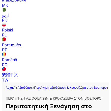
Македонски
MK
اردو
PK
Polski
PL
Português
PT
Română
RO
繁體中文
TW
Αρχική
Αξιοθέατα
Περιήγηση αξιοθέατων & Κρουαζιέρα στον Βόσπορο
Π
ΠΕΡΙΉΓΗΣΗ ΑΞΙΟΘΈΑΤΩΝ & ΚΡΟΥΑΖΙΈΡΑ ΣΤΟΝ ΒΌΣΠΟΡΟ
Περιπατητική Ξενάγηση στο