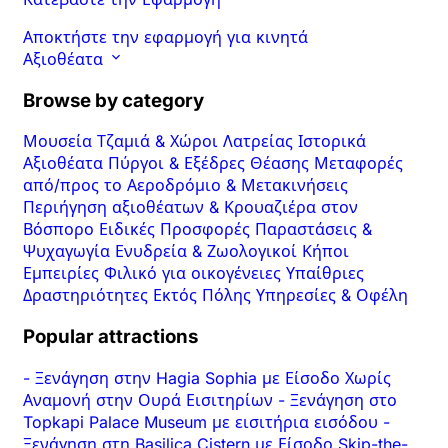
Αποκτήστε την εφαρμογή για κινητά
Αξιοθέατα
Browse by category
Μουσεία
Τζαμιά & Χώροι Λατρείας
Ιστορικά
Αξιοθέατα
Πύργοι & Εξέδρες Θέασης
Μεταφορές
από/προς το Αεροδρόμιο & Μετακινήσεις
Περιήγηση αξιοθέατων & Κρουαζιέρα στον
Βόσπορο
Ειδικές Προσφορές
Παραστάσεις &
Ψυχαγωγία
Ενυδρεία & Ζωολογικοί Κήποι
Εμπειρίες
Φιλικό για οικογένειες
Υπαίθριες
Δραστηριότητες
Εκτός Πόλης
Υπηρεσίες & Οφέλη
Popular attractions
-
Ξενάγηση στην Hagia Sophia με Είσοδο Χωρίς
Αναμονή στην Ουρά Εισιτηρίων
-
Ξενάγηση στο
Topkapi Palace Museum με εισιτήρια εισόδου
-
Ξενάγηση στη Basilica Cistern με Είσοδο Skip-the-