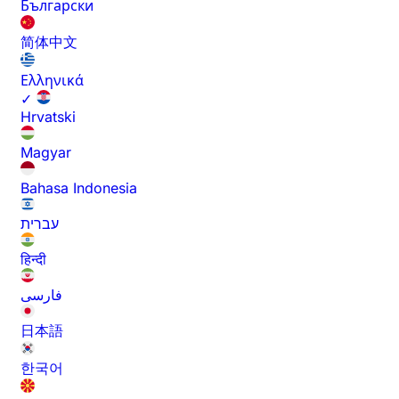
Български
简体中文
Ελληνικά
✓
Hrvatski
Magyar
Bahasa Indonesia
עברית
हिन्दी
فارسی
日本語
한국어