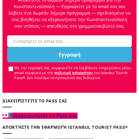
Κωνσταντινούπολη — Εγγραφείτε με το email σας και
λάβετε ένα δωρεάν 3ήμερο πρόγραμμα — σχεδιασμένο να
σας βοηθήσει να εξερευνήσετε την Κωνσταντινούπολη
σαν ντόπιος — απευθείας στο γραμματοκιβώτιό σας.
Εγγραφή
Με την εγγραφή σας, συμφωνείτε να λαμβάνετε ενημερώσεις μέσω
email σύμφωνα με την
πολιτική απορρήτου
του Istanbul Tourist
Pass®. Δεν πουλάμε τα προσωπικά σας δεδομένα.
ΔΙΑΧΕΙΡΙΣΤΕΊΤΕ ΤΟ PASS ΣΑΣ
Διαχειριστείτε το Pass σας
ΑΠΟΚΤΉΣΤΕ ΤΗΝ ΕΦΑΡΜΟΓΉ ISTANBUL TOURIST PASS®