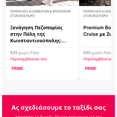
ΠΕΡΙΉΓΗΣΗ ΑΞΙΟΘΈΑΤΩΝ & ΚΡΟΥΑΖΙΈΡΑ
ΠΕΡΙΉΓΗΣΗ ΑΞΙΟΘΈΑΤ
ΣΤΟΝ ΒΌΣΠΟΡΟ
ΣΤΟΝ ΒΌΣΠΟΡΟ
Ξενάγηση Πεζοπορίας
Premium Bosp
στην Πόλη της
Cruise με Ζω
Κωνσταντινούπολης:
Galata, Istiklal, Taksim &
€
25
χωρίς Pass
€
55
χωρίς Pass
Karaköy
Περιλαμβάνεται στο
Περιλαμβάνεται σ
PRIME
PRIME
Ας σχεδιάσουμε το ταξίδι σας
Αποκτήστε το δωρεάν 3ήμερο πρόγραμμα για την