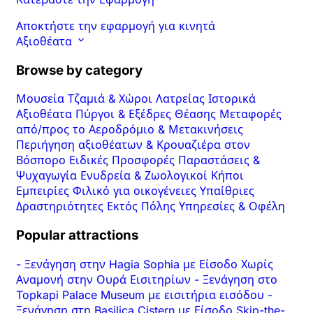
Αποκτήστε την εφαρμογή για κινητά
Αξιοθέατα
Browse by category
Μουσεία
Τζαμιά & Χώροι Λατρείας
Ιστορικά
Αξιοθέατα
Πύργοι & Εξέδρες Θέασης
Μεταφορές
από/προς το Αεροδρόμιο & Μετακινήσεις
Περιήγηση αξιοθέατων & Κρουαζιέρα στον
Βόσπορο
Ειδικές Προσφορές
Παραστάσεις &
Ψυχαγωγία
Ενυδρεία & Ζωολογικοί Κήποι
Εμπειρίες
Φιλικό για οικογένειες
Υπαίθριες
Δραστηριότητες
Εκτός Πόλης
Υπηρεσίες & Οφέλη
Popular attractions
-
Ξενάγηση στην Hagia Sophia με Είσοδο Χωρίς
Αναμονή στην Ουρά Εισιτηρίων
-
Ξενάγηση στο
Topkapi Palace Museum με εισιτήρια εισόδου
-
Ξενάγηση στη Basilica Cistern με Είσοδο Skip-the-