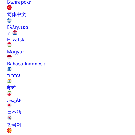
Български
简体中文
Ελληνικά
✓
Hrvatski
Magyar
Bahasa Indonesia
עברית
हिन्दी
فارسی
日本語
한국어