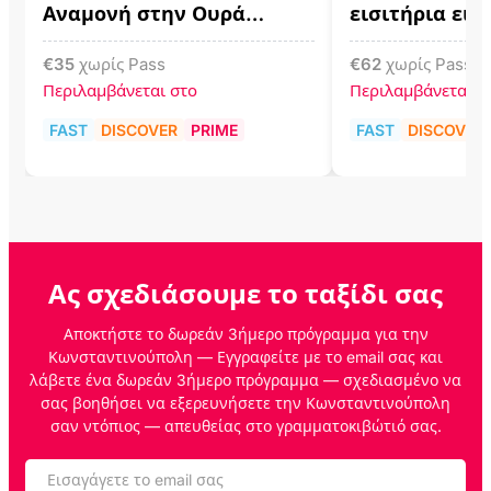
Αναμονή στην Ουρά
εισιτήρια εισ
Εισιτηρίων
€
35
χωρίς Pass
€
62
χωρίς Pass
Περιλαμβάνεται στο
Περιλαμβάνεται σ
FAST
DISCOVER
PRIME
FAST
DISCOVER
Ας σχεδιάσουμε το ταξίδι σας
Αποκτήστε το δωρεάν 3ήμερο πρόγραμμα για την
Κωνσταντινούπολη — Εγγραφείτε με το email σας και
λάβετε ένα δωρεάν 3ήμερο πρόγραμμα — σχεδιασμένο να
σας βοηθήσει να εξερευνήσετε την Κωνσταντινούπολη
σαν ντόπιος — απευθείας στο γραμματοκιβώτιό σας.