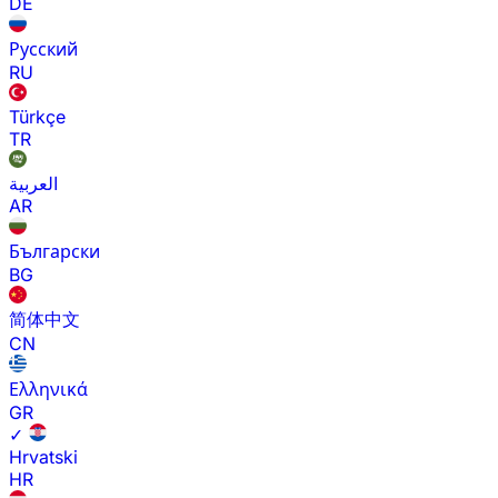
DE
Русский
RU
Türkçe
TR
العربية
AR
Български
BG
简体中文
CN
Ελληνικά
GR
✓
Hrvatski
HR