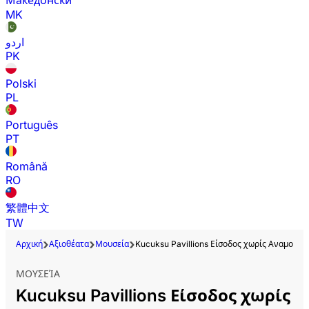
Македонски
MK
اردو
PK
Polski
PL
Português
PT
Română
RO
繁體中文
TW
Αρχική
Αξιοθέατα
Μουσεία
Kucuksu Pavillions Είσοδος χωρίς Αναμονή 
ΜΟΥΣΕΊΑ
Kucuksu Pavillions Είσοδος χωρίς