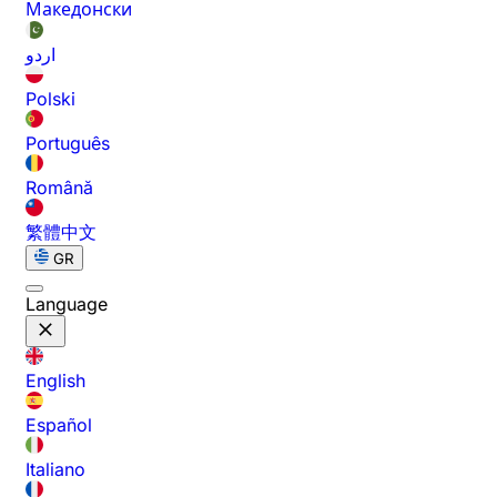
Македонски
اردو
Polski
Português
Română
繁體中文
GR
Language
English
Español
Italiano