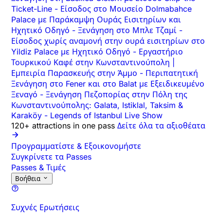
Ticket-Line
-
Είσοδος στο Μουσείο Dolmabahce
Palace με Παράκαμψη Ουράς Εισιτηρίων και
Ηχητικό Οδηγό
-
Ξενάγηση στο Μπλε Τζαμί
-
Είσοδος χωρίς αναμονή στην ουρά εισιτηρίων στο
Yildiz Palace με Ηχητικό Οδηγό
-
Εργαστήριο
Τουρκικού Καφέ στην Κωνσταντινούπολη |
Εμπειρία Παρασκευής στην Άμμο
-
Περιπατητική
Ξενάγηση στο Fener και στο Balat με Εξειδικευμένο
Ξεναγό
-
Ξενάγηση Πεζοπορίας στην Πόλη της
Κωνσταντινούπολης: Galata, Istiklal, Taksim &
Karaköy
-
Legends of Istanbul Live Show
120+ attractions in one pass
Δείτε όλα τα αξιοθέατα
Προγραμματίστε & Εξοικονομήστε
Συγκρίνετε τα Passes
Passes & Τιμές
Βοήθεια
Συχνές Ερωτήσεις