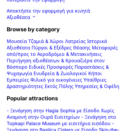
Αποκτήστε την εφαρμογή για κινητά
Αξιοθέατα
Browse by category
Μουσεία
Τζαμιά & Χώροι Λατρείας
Ιστορικά
Αξιοθέατα
Πύργοι & Εξέδρες Θέασης
Μεταφορές
από/προς το Αεροδρόμιο & Μετακινήσεις
Περιήγηση αξιοθέατων & Κρουαζιέρα στον
Βόσπορο
Ειδικές Προσφορές
Παραστάσεις &
Ψυχαγωγία
Ενυδρεία & Ζωολογικοί Κήποι
Εμπειρίες
Φιλικό για οικογένειες
Υπαίθριες
Δραστηριότητες
Εκτός Πόλης
Υπηρεσίες & Οφέλη
Popular attractions
-
Ξενάγηση στην Hagia Sophia με Είσοδο Χωρίς
Αναμονή στην Ουρά Εισιτηρίων
-
Ξενάγηση στο
Topkapi Palace Museum με εισιτήρια εισόδου
-
Ξενάγηση στη Basilica Cistern με Είσοδο Skip-the-