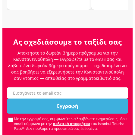
Ας σχεδιάσουμε το ταξίδι σας
Αποκτήστε το δωρεάν 3ήμερο πρόγραμμα για την
Κωνσταντινούπολη — Εγγραφείτε με το email σας και
λάβετε ένα δωρεάν 3ήμερο πρόγραμμα — σχεδιασμένο να
σας βοηθήσει να εξερευνήσετε την Κωνσταντινούπολη
σαν ντόπιος — απευθείας στο γραμματοκιβώτιό σας.
Εγγραφή
Με την εγγραφή σας, συμφωνείτε να λαμβάνετε ενημερώσεις μέσω
email σύμφωνα με την
πολιτική απορρήτου
του Istanbul Tourist
Pass®. Δεν πουλάμε τα προσωπικά σας δεδομένα.