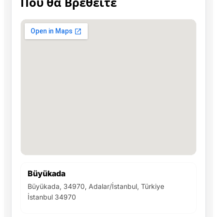
Πού θα Βρεθείτε
Büyükada
Büyükada, 34970, Adalar/İstanbul, Türkiye
İstanbul 34970