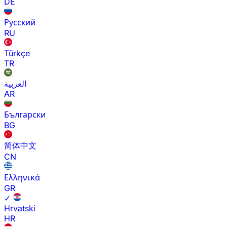
DE
Русский
RU
Türkçe
TR
العربية
AR
Български
BG
简体中文
CN
Ελληνικά
GR
✓
Hrvatski
HR