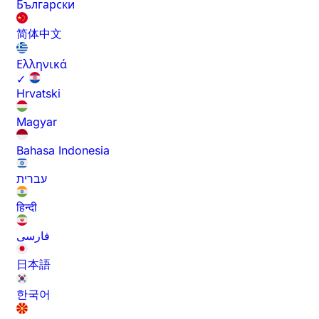
Български
简体中文
Ελληνικά
✓
Hrvatski
Magyar
Bahasa Indonesia
עברית
हिन्दी
فارسی
日本語
한국어