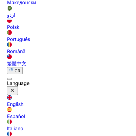
Македонски
اردو
Polski
Português
Română
繁體中文
GR
Language
English
Español
Italiano