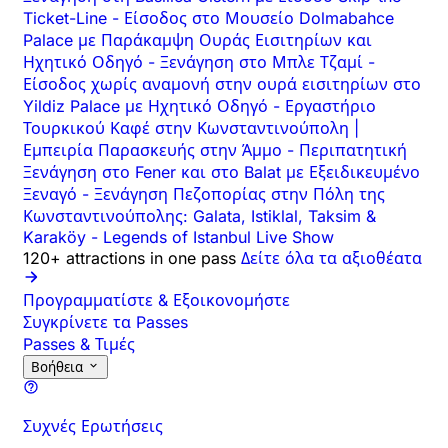
Ticket-Line
-
Είσοδος στο Μουσείο Dolmabahce
Palace με Παράκαμψη Ουράς Εισιτηρίων και
Ηχητικό Οδηγό
-
Ξενάγηση στο Μπλε Τζαμί
-
Είσοδος χωρίς αναμονή στην ουρά εισιτηρίων στο
Yildiz Palace με Ηχητικό Οδηγό
-
Εργαστήριο
Τουρκικού Καφέ στην Κωνσταντινούπολη |
Εμπειρία Παρασκευής στην Άμμο
-
Περιπατητική
Ξενάγηση στο Fener και στο Balat με Εξειδικευμένο
Ξεναγό
-
Ξενάγηση Πεζοπορίας στην Πόλη της
Κωνσταντινούπολης: Galata, Istiklal, Taksim &
Karaköy
-
Legends of Istanbul Live Show
120+ attractions in one pass
Δείτε όλα τα αξιοθέατα
Προγραμματίστε & Εξοικονομήστε
Συγκρίνετε τα Passes
Passes & Τιμές
Βοήθεια
Συχνές Ερωτήσεις