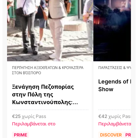
ΠΕΡΙΉΓΗΣΗ ΑΞΙΟΘΈΑΤΩΝ & ΚΡΟΥΑΖΙΈΡΑ
ΠΑΡΑΣΤΆΣΕΙΣ & ΨΥΧΑ
ΣΤΟΝ ΒΌΣΠΟΡΟ
Legends of Ist
Ξενάγηση Πεζοπορίας
Show
στην Πόλη της
Κωνσταντινούπολης:
Galata, Istiklal, Taksim &
€
25
χωρίς Pass
€
42
χωρίς Pass
Karaköy
Περιλαμβάνεται στο
Περιλαμβάνεται σ
PRIME
DISCOVER
PRIM