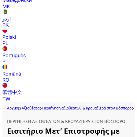
Македонски
MK
اردو
PK
Polski
PL
Português
PT
Română
RO
繁體中文
TW
Αρχική
Αξιοθέατα
Περιήγηση αξιοθέατων & Κρουαζιέρα στον Βόσπορο
Ε
ΠΕΡΙΉΓΗΣΗ ΑΞΙΟΘΈΑΤΩΝ & ΚΡΟΥΑΖΙΈΡΑ ΣΤΟΝ ΒΌΣΠΟΡΟ
Εισιτήριο Μετ’ Επιστροφής με