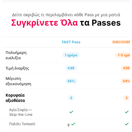
The Little Prince: An
Δείτε ακριβώς τι περιλαμβάνει κάθε Pass με μια ματιά
Adventure in Istanbul
Συγκρίνετε Όλα
τα Passes
Live Show
Είσοδος στα
Αρχαιολογικά
FAST Pass
DISCOVER 
Μουσεία της
Κωνσταντινούπολης
Πολυήμερη
1 ημέρα
1–5 ημέρ
χωρίς αναμονή στην
ευελιξία
ουρά εισιτηρίων με
ηχητικό οδηγό
Τιμή έναρξης
€49
€99
Μέγιστη
Είσοδος στο Μουσείο
43%
54%
εξοικονόμηση
Τουρκικής και
Ιλαμικής Τέχνης χωρίς
αναμονή στην ουρά
Κορυφαία
2
3
εισιτηρίων με
αξιοθέατα
Ηχητικό Οδηγό
Αγία Σοφία —
✓
✓
Skip-the-Line
Αυθεντική Εμπειρία
Γευσιγνωσίας
✓
✓
Παλάτι Τοπκαπί
ή
Τουρκικής Κουζίνας
κάτω από τη Γέφυρα