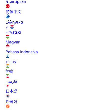
Български
简体中文
Ελληνικά
✓
Hrvatski
Magyar
Bahasa Indonesia
עברית
हिन्दी
فارسی
日本語
한국어