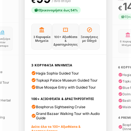
€
/ ανά άτομο
1
€
Εξοικονομήστε έως 54%
Εξο
3 Κορυφαία
100+ Αξιοθέατα
Ξεναγήσεις
υαζιέρα
Μνημεία
&
με Οδηγό
6 Κορυφ
στον
Δραστηριότητες
Μνημε
σπορο
3 ΚΟΡΥΦΑΊΑ ΜΝΗΜΕΊΑ
6 ΚΟΡΥ
ce
Hagia Sophia Guided Tour
100+ Αξιοθέατα &
Hagia
4
1
×
Topkapi Palace Museum Guided Tour
Δραστηριότητες
Ε
Topk
Δ
d Tour
Blue Mosque Entry with Guided Tour
Blue 
Dolm
100+ ΑΞΙΟΘΈΑΤΑ & ΔΡΑΣΤΗΡΙΌΤΗΤΕΣ
Είσοδος στο Παλάτι
 Herbal
Basil
Yildiz χωρίς αναμονή
Bosphorus Sightseeing Cruise
Maid
στην ουρά εισιτηρίων
Grand Bazaar Walking Tour with Audio
με Ηχητικό Οδηγό
ting
Guide
4 PREM
Bosph
Δείτε όλα τα 100+ Αξιοθέατα &
Dinn