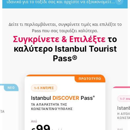
ιδανικό για το ταξίδι σας και αρχίστε να εξοικονομείτε
από τη στιγμή που φτάνετε.
Δείτε τι περιλαμβάνεται, συγκρίνετε τιμές και επιλέξτε το
Pass που σας ταιριάζει καλύτερα.
Συγκρίνετε & Επιλέξτε
το
καλύτερο Istanbul Tourist
Pass®
ΠΡΩΤΟΤΥΠΟ
ΝΕΟ
1–5 ΗΜΈΡΕΣ
Istanbul
DISCOVER
Pass
®
1–7 Η
ΤΑ ΑΠΑΡΑΊΤΗΤΑ ΤΗΣ
Istan
ΚΩΝΣΤΑΝΤΙΝΟΎΠΟΛΗΣ
ΜΊΑ
Η ΑΠΌΛ
ΚΩΝΣΤ
Από
99
Από