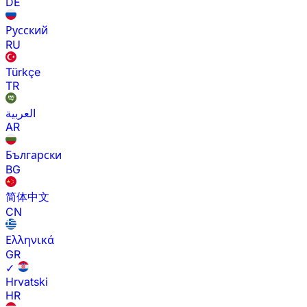
DE
Русский
RU
Türkçe
TR
العربية
AR
Български
BG
简体中文
CN
Ελληνικά
GR
✓
Hrvatski
HR