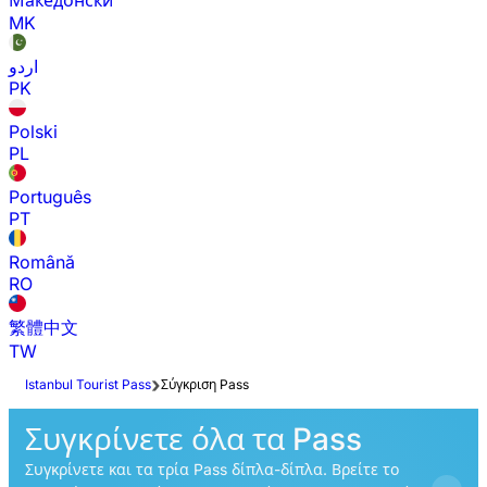
Македонски
MK
اردو
PK
Polski
PL
Português
PT
Română
RO
繁體中文
TW
Istanbul Tourist Pass
Σύγκριση Pass
Συγκρίνετε όλα τα Pass
Συγκρίνετε και τα τρία Pass δίπλα-δίπλα. Βρείτε το