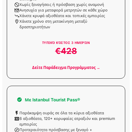
επιστροφής για το
Χωρίς ξεναγήσεις ή πρόσβαση χωρίς αναμονή
νησί Heybeliada με
Ανησυχία για μεταφορά μετρητών σε κάθε χώρο
ηχητικό οδηγό
Χάνετε κρυφά αξιοθέατα και τοπικές εμπειρίες
Χάνετε χρόνο στη μετακίνηση μεταξύ
δραστηριοτήτων
Περιπατητική
Ξενάγηση στο Νησί
Κινάλιαδα με Ηχητικό
Οδηγό
ΤΥΠΙΚΌ ΚΌΣΤΟΣ
3
ΗΜΕΡΏΝ
€428
Περιπατητική
Ξενάγηση στο Νησί
Μπουργκαζάντα με
Δείτε Παράδειγμα Προγράμματος →
Ηχητικό Οδηγό
Εισιτήριο Εισόδου
ViaSea Aquarium
Με
Istanbul Tourist Pass®
Εισιτήριο Εισόδου
Παράκαμψη ουράς σε όλα τα κύρια αξιοθέατα
στο ViaSea Theme
6 αξιοθέατα, 120+ κορυφαίες ατραξιόν και premium
Park
εμπειρίες
Προτεραιότητα πρόσβασης με ξεναγό +