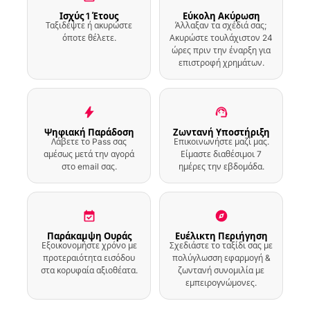
Οδηγό
Ισχύς 1 Έτους
Εύκολη Ακύρωση
Ταξιδέψτε ή ακυρώστε
Άλλαξαν τα σχέδιά σας;
όποτε θέλετε.
Ακυρώστε τουλάχιστον 24
Εισιτήριο Εισόδου
ώρες πριν την έναρξη για
Εμπειρίας Istanbul
Robot Museum
επιστροφή χρημάτων.
Εισιτήριο εισόδου
για το Μουσείο
Ιστορίας της
Επιστήμης και της
Ψηφιακή Παράδοση
Ζωντανή Υποστήριξη
Λάβετε το Pass σας
Επικοινωνήστε μαζί μας.
Τεχνολογίας στο
Ισλάμ στην
αμέσως μετά την αγορά
Είμαστε διαθέσιμοι 7
Κωνσταντινούπολη
στο email σας.
ημέρες την εβδομάδα.
με Ηχητικό Οδηγό
Περιπατητική
ξενάγηση στο Τζαμί
Eyup Sultan με
Παράκαμψη Ουράς
Ευέλικτη Περιήγηση
Ηχητικό Οδηγό
Εξοικονομήστε χρόνο με
Σχεδιάστε το ταξίδι σας με
προτεραιότητα εισόδου
πολύγλωσση εφαρμογή &
στα κορυφαία αξιοθέατα.
ζωντανή συνομιλία με
Περιπατητική
εμπειρογνώμονες.
Ξενάγηση στο Pierre
Loti με Ηχητικό
Οδηγό