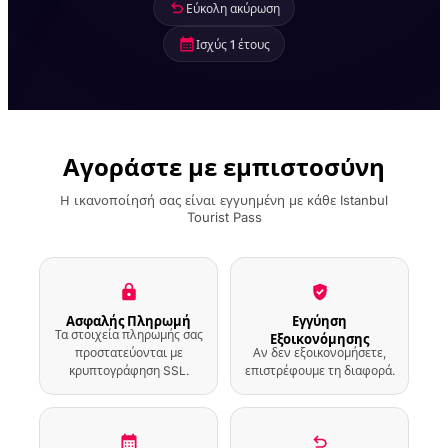
Περίπτερα Ihlamur
Εύκολη ακύρωση
χωρίς αναμονή στην
ουρά εισιτηρίων με
Ισχύς 1 έτους
Ηχητικό Οδηγό
Εισιτήριο Εισόδου
Selfie Point Istanbul
Αγοράστε με εμπιστοσύνη
Είσοδος στο
Η ικανοποίησή σας είναι εγγυημένη με κάθε Istanbul
Περίπτερο Beykoz
Tourist Pass
Mecidiye χωρίς
αναμονή στην ουρά
εισιτηρίων με
Ηχητικό Οδηγό
Ασφαλής Πληρωμή
Εγγύηση
Ηχητικός Ξεναγός
Τα στοιχεία πληρωμής σας
Μουσείου Adam
Εξοικονόμησης
προστατεύονται με
Αν δεν εξοικονομήσετε,
Mickiewicz
κρυπτογράφηση SSL.
επιστρέφουμε τη διαφορά.
Περιπατητική
Ξενάγηση στο Πάρκο
Yildiz με Ηχητικό