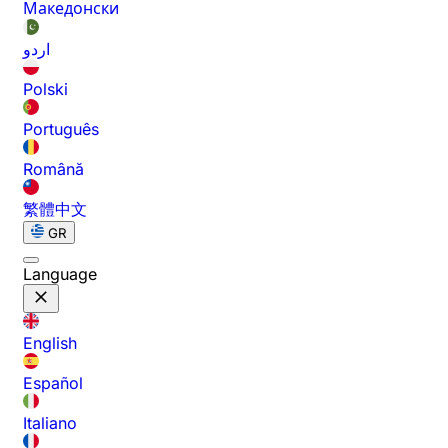
Македонски
اردو
Polski
Português
Română
繁體中文
GR
Language
English
Español
Italiano