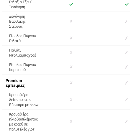
Γαλάζιο Τζαμί —
✓
✓
Γαλατά
Ξενάγηση
Ξενάγηση
✗
✗
Βασιλικής
Ηχητικός Ξεναγός για
Στέρνας
το Τζαμί Dolmabahce
Είσοδος Πύργου
✗
✗
Γαλατά
Εισιτήρια για το
Μουσείο της Μονής
Παλάτι
✗
✗
της Χώρας και
Ντολμαμπαχτσέ
Ηχητικός Ξεναγός
Είσοδος Πύργου
✗
✗
Κοριτσιού
Περιπατητική
Ξενάγηση στο Τζαμί
Premium
Σουλεϊμανιγιέ με
✗
✗
εμπειρίες
Ηχητικό Οδηγό
Κρουαζιέρα
✗
✗
δείπνου στον
Είσοδος στο Φρούριο
Βόσπορο με show
Ρούμελης χωρίς
αναμονή στην ουρά
Κρουαζιέρα
εισιτηρίων με
ηλιοβασιλέματος
Ηχητικό Οδηγό
✗
✗
με κρασί σε
πολυτελές γιοτ