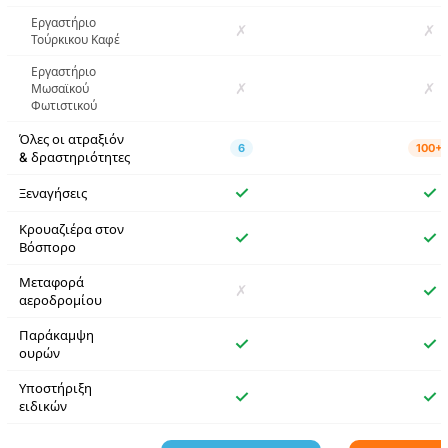
Είσοδος στο Μουσείο
Παλατιού Beylerbeyi
Εργαστήριο
✗
✗
χωρίς αναμονή στην
Τούρκικου Καφέ
ουρά εισιτηρίων με
Ηχητικό Οδηγό
Εργαστήριο
✗
✗
Μωσαϊκού
Φωτιστικού
Κρουαζιέρα
περιήγησης στον
Όλες οι ατραξιόν
6
100+
Κεράτιο Κόλπο & τον
& δραστηριότητες
Βόσπορο με ηχητικό
οδηγό
✓
✓
Ξεναγήσεις
Κρουαζιέρα στον
Είσοδος στο Μουσείο
✓
✓
Συλλογών του
Βόσπορο
Παλατιού χωρίς
αναμονή στην ουρά
Μεταφορά
✗
✓
εισιτηρίων με
αεροδρομίου
Ηχητικό Οδηγό
Παράκαμψη
✓
✓
ουρών
Εισιτήρια Εισόδου
για το Μουσείο
Υποστήριξη
Παιχνιδιών Balat
✓
✓
ειδικών