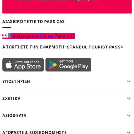
Ξενάγηση στο Νέο
Τζαμί με Ηχητικό
Οδηγό
ΔΙΑΧΕΙΡΙΣΤΕΊΤΕ ΤΟ PASS ΣΑΣ
Περιπατητική
Ξενάγηση στο Grand
Διαχειριστείτε το Pass σας
Bazaar με Ηχητικό
Οδηγό
ΑΠΟΚΤΉΣΤΕ ΤΗΝ ΕΦΑΡΜΟΓΉ ISTANBUL TOURIST PASS®
Εμπειρία
Γευσιγνωσίας Turkish
Delights & Βοτανικών
Τσαγιών στο Spice
Bazaar στην
Κωνσταντινούπολη
ΥΠΟΣΤΉΡΙΞΗ
Υποστήριξη
ΣΧΕΤΙΚΆ
Ταξιδιωτών μέσω
WhatsApp
ΑΞΙΟΘΈΑΤΑ
ΑΓΟΡΆΣΤΕ & ΕΞΟΙΚΟΝΟΜΉΣΤΕ