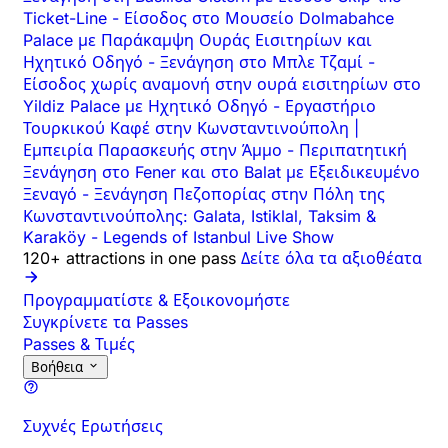
Ticket-Line
-
Είσοδος στο Μουσείο Dolmabahce
Palace με Παράκαμψη Ουράς Εισιτηρίων και
Ηχητικό Οδηγό
-
Ξενάγηση στο Μπλε Τζαμί
-
Είσοδος χωρίς αναμονή στην ουρά εισιτηρίων στο
Yildiz Palace με Ηχητικό Οδηγό
-
Εργαστήριο
Τουρκικού Καφέ στην Κωνσταντινούπολη |
Εμπειρία Παρασκευής στην Άμμο
-
Περιπατητική
Ξενάγηση στο Fener και στο Balat με Εξειδικευμένο
Ξεναγό
-
Ξενάγηση Πεζοπορίας στην Πόλη της
Κωνσταντινούπολης: Galata, Istiklal, Taksim &
Karaköy
-
Legends of Istanbul Live Show
120+ attractions in one pass
Δείτε όλα τα αξιοθέατα
Προγραμματίστε & Εξοικονομήστε
Συγκρίνετε τα Passes
Passes & Τιμές
Βοήθεια
Συχνές Ερωτήσεις