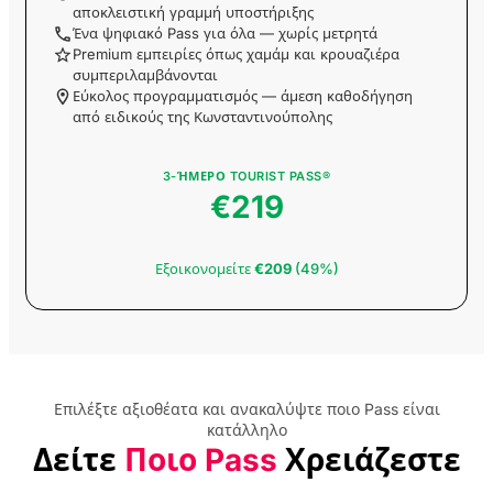
αποκλειστική γραμμή υποστήριξης
Εισιτήριο Εισόδου
Ένα ψηφιακό Pass για όλα — χωρίς μετρητά
για Κρουαζιέρα
Περιήγησης στον
Premium εμπειρίες όπως χαμάμ και κρουαζιέρα
Βόσπορο με Ηχητικό
συμπεριλαμβάνονται
Οδηγό
Εύκολος προγραμματισμός — άμεση καθοδήγηση
από ειδικούς της Κωνσταντινούπολης
Ημερήσια Εκδρομή
στην Bursa &
3-ΉΜΕΡΟ TOURIST PASS®
Ξενάγηση για Αγορές
€219
Εισιτήριο Εισόδου
για το
Εξοικονομείτε
€209
(49%)
Παρατηρητήριο
Sapphire
Emaar Aquarium and
Underwater Zoo
Είσοδος Skip-the-
Ticket-Line
Επιλέξτε αξιοθέατα και ανακαλύψτε ποιο Pass είναι
κατάλληλο
Δείτε
Ποιο Pass
Χρειάζεστε
Εισιτήριο Εισόδου
στο Μουσείο Beşiktaş
JK