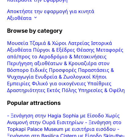
Αποκτήστε την εφαρμογή για κινητά
Αξιοθέατα
Browse by category
Μουσεία
Τζαμιά & Χώροι Λατρείας
Ιστορικά
Αξιοθέατα
Πύργοι & Εξέδρες Θέασης
Μεταφορές
από/προς το Αεροδρόμιο & Μετακινήσεις
Περιήγηση αξιοθέατων & Κρουαζιέρα στον
Βόσπορο
Ειδικές Προσφορές
Παραστάσεις &
Ψυχαγωγία
Ενυδρεία & Ζωολογικοί Κήποι
Εμπειρίες
Φιλικό για οικογένειες
Υπαίθριες
Δραστηριότητες
Εκτός Πόλης
Υπηρεσίες & Οφέλη
Popular attractions
-
Ξενάγηση στην Hagia Sophia με Είσοδο Χωρίς
Αναμονή στην Ουρά Εισιτηρίων
-
Ξενάγηση στο
Topkapi Palace Museum με εισιτήρια εισόδου
-
Ξενάγηση στη Basilica Cistern με Είσοδο Skip-the-