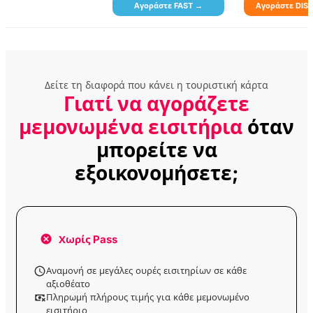
Εμπειρία
Αγοράστε FAST →
Αγοράστε DIS
Φωτογράφισης σε
Οθωμανικό Στυλ
Εισιτήριο Εισόδου
για το Museum of
Δείτε τη διαφορά που κάνει η τουριστική κάρτα
Illusions Istanbul
Γιατί να αγοράζετε
μεμονωμένα εισιτήρια
όταν
Είσοδος στο Lion Park
Zoo
μπορείτε να
εξοικονομήσετε;
Εκδρομή στα
Πριγκηπόννησα με
Γεύμα
Χωρίς Pass
Εισιτήριο πλοίου μετ’
επιστροφής για το
νησί Buyukada με
Αναμονή σε μεγάλες ουρές εισιτηρίων σε κάθε
ηχητικό οδηγό
αξιοθέατο
Πληρωμή πλήρους τιμής για κάθε μεμονωμένο
εισιτήριο
Εισιτήριο πλοίου μετ’