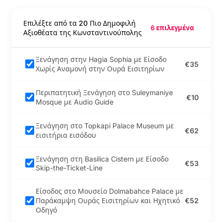
Επιλέξτε από τα 20 Πιο Δημοφιλή
Ημερήσια ξενάγηση
6 επιλεγμένα
Αξιοθέατα της Κωνσταντινούπολης
στη λίμνη Sapanca &
Masukiye
Ξενάγηση στην Hagia Sophia με Είσοδο
€35
Χωρίς Αναμονή στην Ουρά Εισιτηρίων
Εισιτήριο Εισόδου
Flyzone Air Sports -
Torium
Περιπατητική Ξενάγηση στο Suleymaniye
€10
Mosque με Audio Guide
Εισιτήριο Εισόδου
Flyzone Air Sports -
Ξενάγηση στο Topkapi Palace Museum με
Οδός Istiklal
€62
εισιτήρια εισόδου
Εισιτήριο Εισόδου
Ξενάγηση στη Basilica Cistern με Είσοδο
€53
Flyzone Air Sports -
Skip-the-Ticket-Line
Mall of Istanbul
Είσοδος στο Μουσείο Dolmabahce Palace με
Εισιτήριο Εισόδου
Παράκαμψη Ουράς Εισιτηρίων και Ηχητικό
€52
Flyzone Air Sports -
Οδηγό
Lens Istanbul