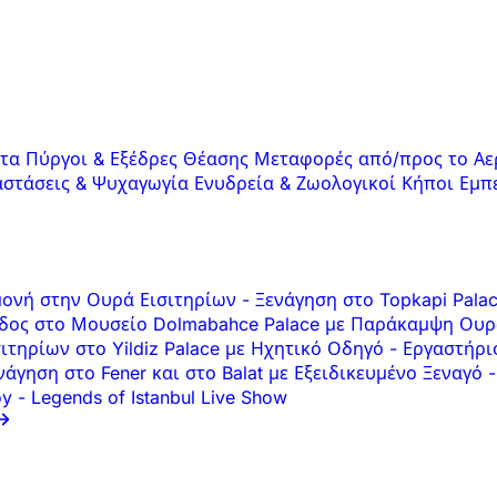
ατα
Πύργοι & Εξέδρες Θέασης
Μεταφορές από/προς το Αε
στάσεις & Ψυχαγωγία
Ενυδρεία & Ζωολογικοί Κήποι
Εμπ
αμονή στην Ουρά Εισιτηρίων
-
Ξενάγηση στο Topkapi Pala
δος στο Μουσείο Dolmabahce Palace με Παράκαμψη Ουρ
ιτηρίων στο Yildiz Palace με Ηχητικό Οδηγό
-
Εργαστήρι
άγηση στο Fener και στο Balat με Εξειδικευμένο Ξεναγό
-
öy
-
Legends of Istanbul Live Show