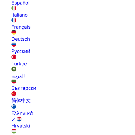
Español
Italiano
Français
Deutsch
Русский
Türkçe
العربية
Български
简体中文
Ελληνικά
✓
Hrvatski