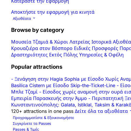
Κατεβάστε την Εφαρμογή
Αποκτήστε την εφαρμογή για κινητά
Αξιοθέατα
Browse by category
Μουσεία
Τζαμιά & Χώροι Λατρείας
Ιστορικά Αξιοθέ
Κρουαζιέρα στον Βόσπορο
Ειδικές Προσφορές
Παρα
Δραστηριότητες
Εκτός Πόλης
Υπηρεσίες & Οφέλη
Popular attractions
-
Ξενάγηση στην Hagia Sophia με Είσοδο Χωρίς Αν
Basilica Cistern με Είσοδο Skip-the-Ticket-Line
-
Είσο
Μπλε Τζαμί
-
Είσοδος χωρίς αναμονή στην ουρά εισ
Εμπειρία Παρασκευής στην Άμμο
-
Περιπατητική Ξεν
Κωνσταντινούπολης: Galata, Istiklal, Taksim & Karak
120+ attractions in one pass
Δείτε όλα τα αξιοθέατα
Προγραμματίστε & Εξοικονομήστε
Συγκρίνετε τα Passes
Passes & Τιμές