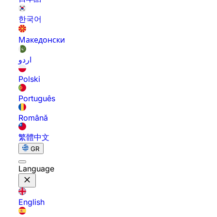
한국어
Македонски
اردو
Polski
Português
Română
繁體中文
GR
Language
English