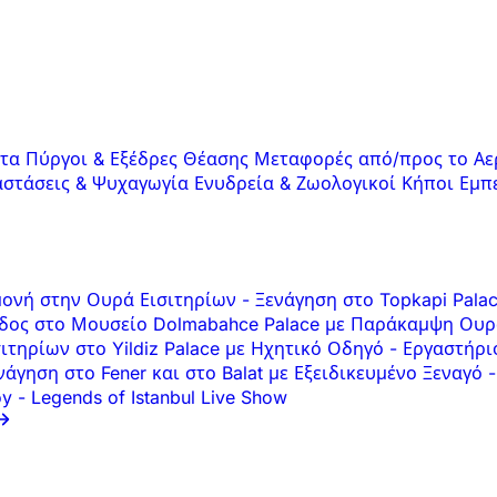
ατα
Πύργοι & Εξέδρες Θέασης
Μεταφορές από/προς το Αε
στάσεις & Ψυχαγωγία
Ενυδρεία & Ζωολογικοί Κήποι
Εμπ
αμονή στην Ουρά Εισιτηρίων
-
Ξενάγηση στο Topkapi Pala
δος στο Μουσείο Dolmabahce Palace με Παράκαμψη Ουρ
ιτηρίων στο Yildiz Palace με Ηχητικό Οδηγό
-
Εργαστήρι
άγηση στο Fener και στο Balat με Εξειδικευμένο Ξεναγό
-
öy
-
Legends of Istanbul Live Show