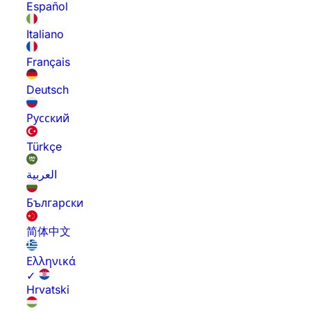
Español
Italiano
Français
Deutsch
Русский
Türkçe
العربية
Български
简体中文
Ελληνικά
✓
Hrvatski