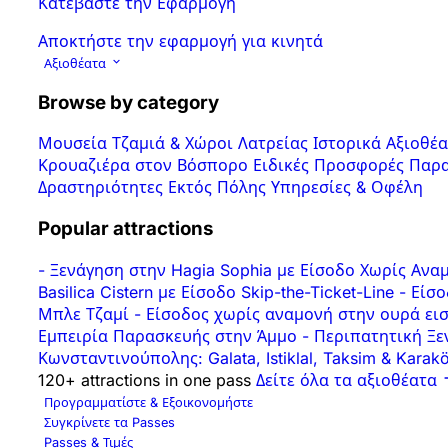
Κατεβάστε την Εφαρμογή
Αποκτήστε την εφαρμογή για κινητά
Αξιοθέατα
Browse by category
Μουσεία
Τζαμιά & Χώροι Λατρείας
Ιστορικά Αξιοθέ
Κρουαζιέρα στον Βόσπορο
Ειδικές Προσφορές
Παρα
Δραστηριότητες
Εκτός Πόλης
Υπηρεσίες & Οφέλη
Popular attractions
-
Ξενάγηση στην Hagia Sophia με Είσοδο Χωρίς Αν
Basilica Cistern με Είσοδο Skip-the-Ticket-Line
-
Είσο
Μπλε Τζαμί
-
Είσοδος χωρίς αναμονή στην ουρά εισ
Εμπειρία Παρασκευής στην Άμμο
-
Περιπατητική Ξεν
Κωνσταντινούπολης: Galata, Istiklal, Taksim & Karak
120+ attractions in one pass
Δείτε όλα τα αξιοθέατα
Προγραμματίστε & Εξοικονομήστε
Συγκρίνετε τα Passes
Passes & Τιμές