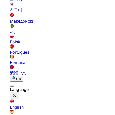
한국어
Македонски
اردو
Polski
Português
Română
繁體中文
GR
Language
English