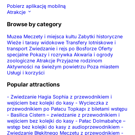
Pobierz aplikację mobilną
Atrakcje
Browse by category
Muzea
Meczety i miejsca kultu
Zabytki historyczne
Wieże i tarasy widokowe
Transfery lotniskowe i
transport
Zwiedzanie i rejs po Bosforze
Oferty
specjalne
Pokazy i rozrywka
Akwaria i ogrody
zoologiczne
Atrakcje
Przyjazne rodzinom
Aktywności na świeżym powietrzu
Poza miastem
Usługi i korzyści
Popular attractions
-
Zwiedzanie Hagia Sophia z przewodnikiem i
wejściem bez kolejki do kasy
-
Wycieczka z
przewodnikiem po Pałacu Topkapı z biletami wstępu
-
Basilica Cistern – zwiedzanie z przewodnikiem i
wejściem bez kolejki do kasy
-
Pałac Dolmabahçe –
wstęp bez kolejki do kasy z audioprzewodnikiem
-
Zwiedzanie Błękitnego Meczetu z przewodnikiem
-