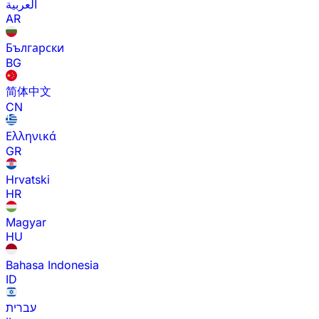
العربية
AR
Български
BG
简体中文
CN
Ελληνικά
GR
Hrvatski
HR
Magyar
HU
Bahasa Indonesia
ID
עברית