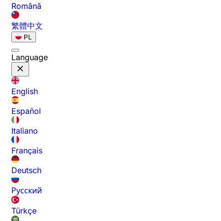
Română
繁體中文
PL
Language
English
Español
Italiano
Français
Deutsch
Русский
Türkçe