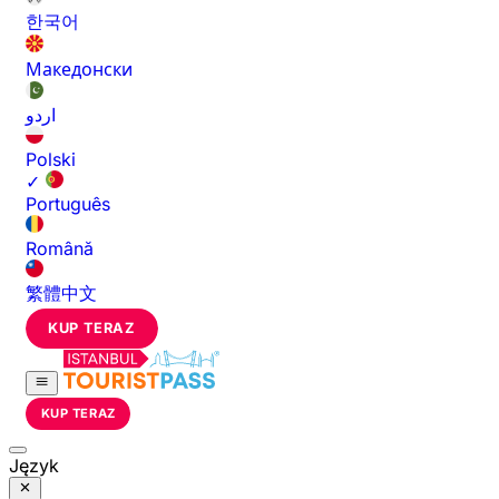
한국어
Македонски
اردو
Polski
✓
Português
Română
繁體中文
KUP TERAZ
KUP TERAZ
Język