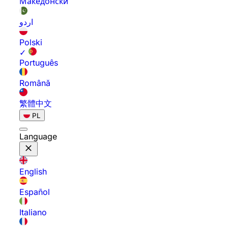
Македонски
اردو
Polski
✓
Português
Română
繁體中文
PL
Language
English
Español
Italiano