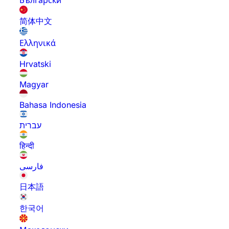
Български
简体中文
Ελληνικά
Hrvatski
Magyar
Bahasa Indonesia
עברית
हिन्दी
فارسی
日本語
한국어