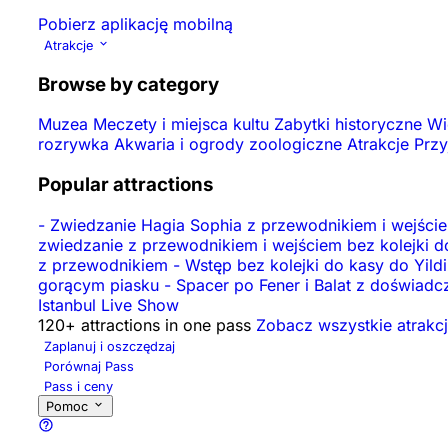
Pobierz aplikację mobilną
Atrakcje
Browse by category
Muzea
Meczety i miejsca kultu
Zabytki historyczne
Wi
rozrywka
Akwaria i ogrody zoologiczne
Atrakcje
Prz
Popular attractions
-
Zwiedzanie Hagia Sophia z przewodnikiem i wejście
zwiedzanie z przewodnikiem i wejściem bez kolejki 
z przewodnikiem
-
Wstęp bez kolejki do kasy do Yil
gorącym piasku
-
Spacer po Fener i Balat z doświa
Istanbul Live Show
120+ attractions in one pass
Zobacz wszystkie atrakc
Zaplanuj i oszczędzaj
Porównaj Pass
Pass i ceny
Pomoc