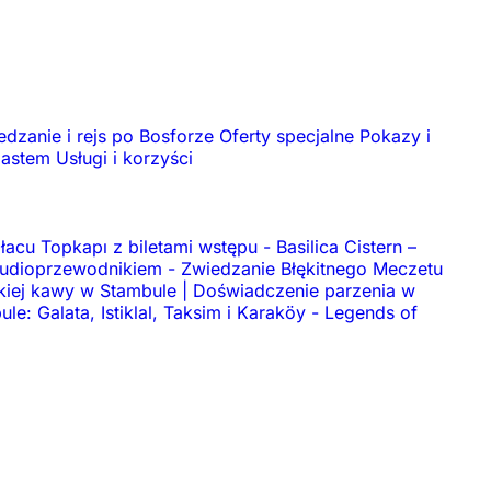
edzanie i rejs po Bosforze
Oferty specjalne
Pokazy i
iastem
Usługi i korzyści
acu Topkapı z biletami wstępu
-
Basilica Cistern –
 audioprzewodnikiem
-
Zwiedzanie Błękitnego Meczetu
ckiej kawy w Stambule | Doświadczenie parzenia w
e: Galata, Istiklal, Taksim i Karaköy
-
Legends of