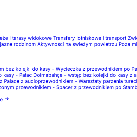
eże i tarasy widokowe
Transfery lotniskowe i transport
Zwi
yjazne rodzinom
Aktywności na świeżym powietrzu
Poza m
m bez kolejki do kasy
-
Wycieczka z przewodnikiem po Pał
do kasy
-
Pałac Dolmabahçe – wstęp bez kolejki do kasy z
diz Palace z audioprzewodnikiem
-
Warsztaty parzenia ture
dczonym przewodnikiem
-
Spacer z przewodnikiem po Stambul
je