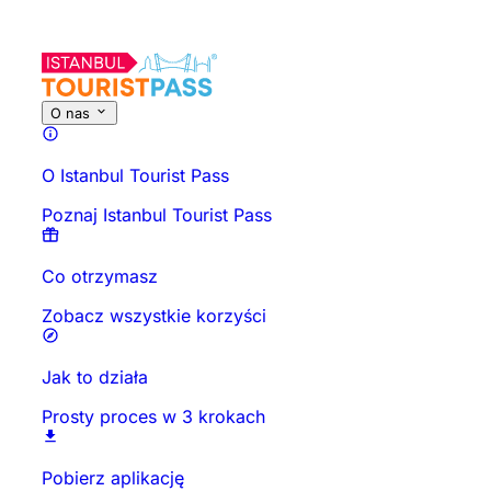
O tej aktywności
Przegląd
Godziny i czas trwania
Wszystko o
O nas
O Istanbul Tourist Pass
Poznaj Istanbul Tourist Pass
Co otrzymasz
Zobacz wszystkie korzyści
Jak to działa
Prosty proces w 3 krokach
Pobierz aplikację