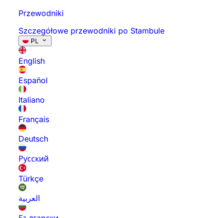
Przewodniki
Szczegółowe przewodniki po Stambule
PL
English
Español
Italiano
Français
Deutsch
Русский
Türkçe
العربية