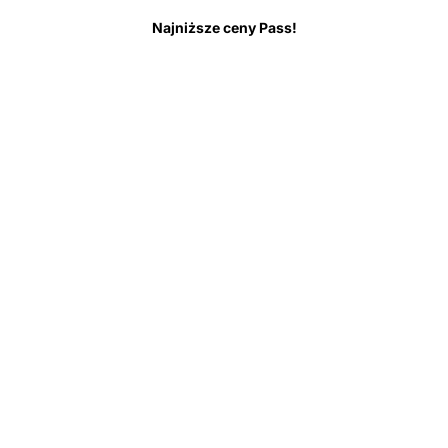
Warto wiedzieć przed wizytą
Najczęściej zadawane pytania
Najniższe ceny Pass!