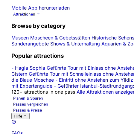
Mobile App herunterladen
Attraktionen
Browse by category
Museen
Moscheen & Gebetsstätten
Historische Sehen
Sonderangebote
Shows & Unterhaltung
Aquarien & Z
Popular attractions
-
Hagia Sophia Geführte Tour mit Einlass ohne Ansteh
Cistern Geführte Tour mit Schnelleinlass ohne Ansteh
die Blaue Moschee
-
Eintritt ohne Anstehen zum Yildi
mit Expertenguide
-
Geführter Istanbul-Stadtrundgang:
120+ attractions in one pass
Alle Attraktionen anzeige
Planen & Sparen
Passes vergleichen
Passes & Preise
Hilfe
FAQs