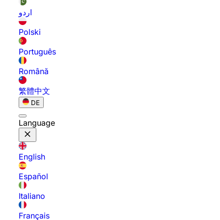
اردو
Polski
Português
Română
繁體中文
DE
Language
English
Español
Italiano
Français