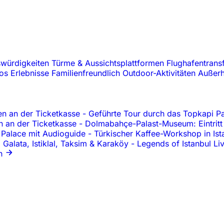
swürdigkeiten
Türme & Aussichtsplattformen
Flughafentrans
oos
Erlebnisse
Familienfreundlich
Outdoor-Aktivitäten
Außerh
en an der Ticketkasse
-
Geführte Tour durch das Topkapi Pa
en an der Ticketkasse
-
Dolmabahçe-Palast-Museum: Eintritt
z Palace mit Audioguide
-
Türkischer Kaffee-Workshop in Ist
 Galata, Istiklal, Taksim & Karaköy
-
Legends of Istanbul L
n