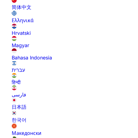
简体中文
Ελληνικά
Hrvatski
Magyar
Bahasa Indonesia
עברית
हिन्दी
فارسی
日本語
한국어
Македонски