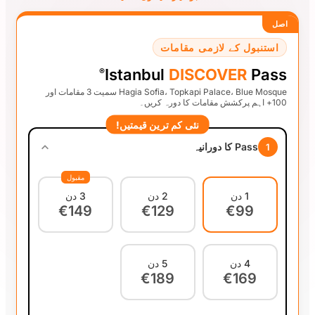
قامات
Istanbul
DI
®
Hagia Sofia، Topkapi Palace، Blue Mosque سمیت 3 مقامات اور
ئی کم ترین قیمتیں
مقبول
2 دن
3 دن
€149
€129
5 دن
€189