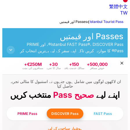
Passe
Istanbul FAST Pass®، DISCOVER Pass®، اور PRIME
Pass® نے سفر کے لیے بہترین انتخاب کر
ین مقامات کو اپنی رفتار سے دریافت
€250M+
30+
150+
 خدمت یافتہ
سال کا تجربہ
مسافروں کی بچت
ل ہوں جنہوں نے استنبول کا مثالی تجربہ
حاصل کیا
یح
منتخب کریں
PRIME Pass
DISCOVER Pass
شیار سیاحوں کے لیے