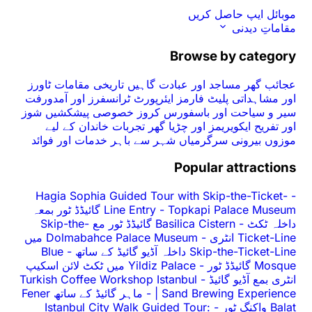
Br
عبادت گاہیں
تاریخی مقامات
ٹاورز
رمز
ایئرپورٹ ٹرانسفرز اور آمدورفت
فورس کروز
خصوصی پیشکشیں
شوز
 چڑیا گھر
تجربات
خاندان کے لیے
اں
شہر سے باہر
خدمات اور فوائد
Po
Hagia Sophia Guided Tour wit
Topkapi Palace Museum گائیڈڈ ٹور بمعہ
Line Entry
-
Basilica Cistern گائیڈڈ ٹور مع Skip-the-
Dolmabahce Palace Museum میں
Blue
-
Yildiz Palace میں ٹکٹ لائن اسکیپ
Turkish Coffee Workshop Istanb
ماہر گائیڈ کے ساتھ Fener
-
| Sand
Istanbul City Walk Guided T