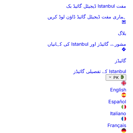
ڈ ڈاؤن لوڈ کریں