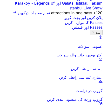
-
Legends of
Gal
تمام مقامات دیکھیں
ں
والات
ریں
بندی کریں