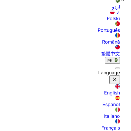
اردو
✓
Polski
Português
Română
繁體中文
PK
Language
English
Español
Italiano
Français