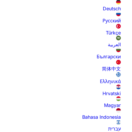
Deutsch
Русский
Türkçe
العربية
Български
简体中文
Ελληνικά
Hrvatski
Magyar
Bahasa Indonesia
עברית