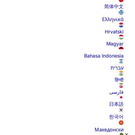
简体中文
Ελληνικά
Hrvatski
Magyar
Bahasa Indonesia
עברית
हिन्दी
فارسی
日本語
한국어
Македонски