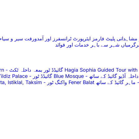
ر مشاہداتی پلیٹ فارمز
ایئرپورٹ ٹرانسفرز اور آمدورفت
سیر و سیا
رگرمیاں
شہر سے باہر
خدمات اور فوائد
Hagia Sophia Guided Tour with 
-
Cistern
-
Blue Mosque گائیڈڈ ٹور
-
Yildiz Palace میں ٹکٹ لائن اسکیپ انٹری بمع آڈیو گ
ماہر گائیڈ کے ساتھ Fener Balat واکنگ ٹور
-
alata, Istiklal, Taksim