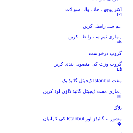
اکثر پوچھے جانے والے سوالات
ہم سے رابطہ کریں
ہماری ٹیم سے رابطہ کریں
گروپ درخواست
گروپ وزٹ کی منصوبہ بندی کریں
مفت Istanbul ڈیجیٹل گائیڈ بک
ہماری مفت ڈیجیٹل گائیڈ ڈاؤن لوڈ کریں
بلاگ
مشورے، گائیڈز اور Istanbul کی کہانیاں