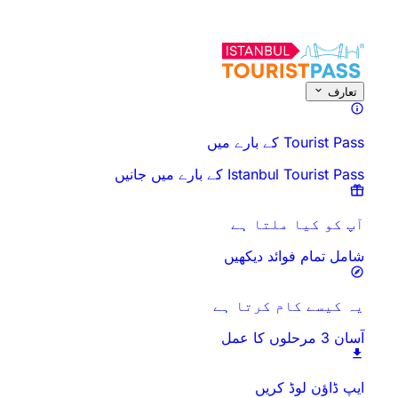
اس سرگرمی کے بارے میں
جائزہ
اوقات اور دورانیہ
سب کچھ
جانے سے پہلے
تعارف
Tourist Pass کے بارے میں
Istanbul Tourist Pass کے بارے میں جانیں
آپ کو کیا ملتا ہے
شامل تمام فوائد دیکھیں
یہ کیسے کام کرتا ہے
آسان 3 مرحلوں کا عمل
ایپ ڈاؤن لوڈ کریں