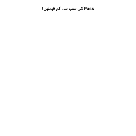
 جانیں
سوالات
Pass کی سب سے کم قیمتیں!