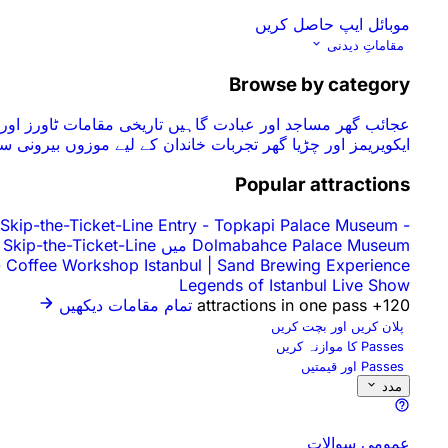
موبائل ایپ حاصل کریں
مقاماتِ دیدنی
Browse by category
عجائب گھر
مساجد اور عبادت گاہیں
تاریخی مقامات
ٹاورز او
ایکویریمز اور چڑیا گھر
تجربات
خاندان کے لیے موزوں
بیرونی س
Popular attractions
-
Topkapi Palace Museum گائیڈڈ ٹور بمعہ داخلہ ٹکٹ
-
Skip-the-Ticket-Line Entry
Dolmabahce Palace Museum میں Skip-the-Ticket-Line داخلہ آڈیو گائیڈ کے ساتھ
-
Coffee Workshop Istanbul | Sand Brewing Experience
Legends of Istanbul Live Show
120+ attractions in one pass
تمام مقامات دیکھیں
پلان کریں اور بچت کریں
Passes کا موازنہ کریں
Passes اور قیمتیں
مدد
عمومی سوالات