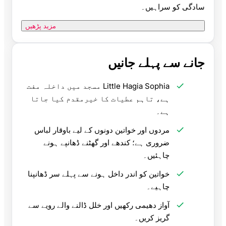
سادگی کو سراہیں۔
مزید پڑھیں
جانے سے پہلے جانیں
Little Hagia Sophia مسجد میں داخلہ مفت
ہے، تاہم عطیات کا خیرمقدم کیا جاتا
ہے۔
مردوں اور خواتین دونوں کے لیے باوقار لباس
ضروری ہے؛ کندھے اور گھٹنے ڈھانپے ہونے
چاہئیں۔
خواتین کو اندر داخل ہونے سے پہلے سر ڈھانپنا
چاہیے۔
آواز دھیمی رکھیں اور خلل ڈالنے والے رویے سے
گریز کریں۔