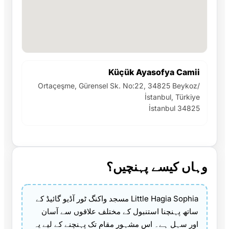
Küçük Ayasofya Camii
Ortaçeşme, Gürensel Sk. No:22, 34825 Beykoz/
İstanbul, Türkiye
İstanbul 34825
وہاں کیسے پہنچیں؟
Little Hagia Sophia مسجد واکنگ ٹور آڈیو گائیڈ کے
ساتھ پہنچنا استنبول کے مختلف علاقوں سے آسان
اور سہل ہے۔ اس مشہور مقام تک پہنچنے کے لیے یہ