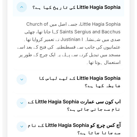
Little Hagia Sophia کی تاریخ کیا ہے؟
Little Hagia Sophia، جسے اصل میں Church of
Saints Sergius and Bacchus کہا جاتا تھا، چھٹی
صدی میں شہنشاہ Justinian I نے تعمیر کروایا تھا۔
عثمانیوں کی جانب سے قسطنطنیہ کی فتح کے بعد اسے
مسجد میں تبدیل کرنے سے پہلے یہ ایک چرچ کے طور پر
استعمال ہوتا تھا۔
Little Hagia Sophia کے لیے لباس کا
ضابطہ کیا ہے؟
اب کون سی عمارت Little Hagia Sophia کے
نام سے جانی جاتی ہے؟
آج کس چرچ کو Little Hagia Sophia کے نام
سے جانا جاتا ہے؟