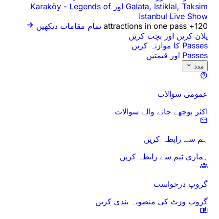
Galata, Istiklal, Taksim اور Karaköy
Legends of
-
Istanbul Live Show
120+ attractions in one pass
تمام مقامات دیکھیں
پلان کریں اور بچت کریں
Passes کا موازنہ کریں
Passes اور قیمتیں
مدد
عمومی سوالات
اکثر پوچھے جانے والے سوالات
ہم سے رابطہ کریں
ہماری ٹیم سے رابطہ کریں
گروپ درخواست
گروپ وزٹ کی منصوبہ بندی کریں