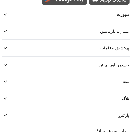
سپورٹ
ہمارے بارے میں
پرکشش مقامات
خریدیں اور بچائیں
مدد
بلاگ
پارٹنرز
ہمارے سسٹر برانڈز