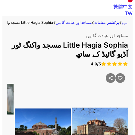
繁體中文
TW
ہوم
پرکشش مقامات
مساجد اور عبادت گاہیں
Little Hagia Sophia مسجد واکنگ ٹور آڈیو گائیڈ کے ساتھ
مساجد اور عبادت گاہیں
Little Hagia Sophia مسجد واکنگ ٹور
آڈیو گائیڈ کے ساتھ
4.9/5