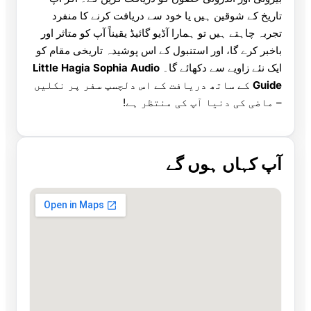
تاریخ کے شوقین ہیں یا خود سے دریافت کرنے کا منفرد
تجربہ چاہتے ہیں تو ہمارا آڈیو گائیڈ یقیناً آپ کو متاثر اور
باخبر کرے گا، اور استنبول کے اس پوشیدہ تاریخی مقام کو
ایک نئے زاویے سے دکھائے گا۔
Little Hagia Sophia Audio
Guide
کے ساتھ دریافت کے اس دلچسپ سفر پر نکلیں
– ماضی کی دنیا آپ کی منتظر ہے!
آپ کہاں ہوں گے