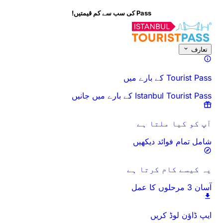
Pass کی سب سے کم قیمتیں!
اس سرگرمی کے بارے میں
جائزہ
اوقات اور دورانیہ
سب کچھ
جانے سے پہلے
تعارف
Tourist Pass کے بارے میں
Istanbul Tourist Pass کے بارے میں جانیں
آپ کو کیا ملتا ہے
شامل تمام فوائد دیکھیں
یہ کیسے کام کرتا ہے
آسان 3 مرحلوں کا عمل
ایپ ڈاؤن لوڈ کریں