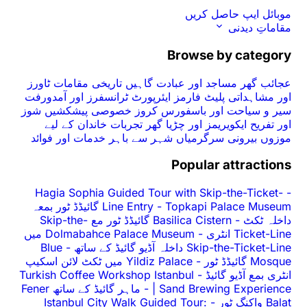
موبائل ایپ حاصل کریں
مقاماتِ دیدنی
Browse by category
عجائب گھر
مساجد اور عبادت گاہیں
تاریخی مقامات
ٹاورز
اور مشاہداتی پلیٹ فارمز
ایئرپورٹ ٹرانسفرز اور آمدورفت
سیر و سیاحت اور باسفورس کروز
خصوصی پیشکشیں
شوز
اور تفریح
ایکویریمز اور چڑیا گھر
تجربات
خاندان کے لیے
موزوں
بیرونی سرگرمیاں
شہر سے باہر
خدمات اور فوائد
Popular attractions
Hagia Sophia Guided Tour with Skip-the-Ticket-
-
-
Line Entry
Topkapi Palace Museum گائیڈڈ ٹور بمعہ
داخلہ ٹکٹ
-
Basilica Cistern گائیڈڈ ٹور مع Skip-the-
Ticket-Line انٹری
-
Dolmabahce Palace Museum میں
Skip-the-Ticket-Line داخلہ آڈیو گائیڈ کے ساتھ
-
Blue
Mosque گائیڈڈ ٹور
-
Yildiz Palace میں ٹکٹ لائن اسکیپ
انٹری بمع آڈیو گائیڈ
-
Turkish Coffee Workshop Istanbul
| Sand Brewing Experience
-
ماہر گائیڈ کے ساتھ Fener
Balat واکنگ ٹور
-
Istanbul City Walk Guided Tour: