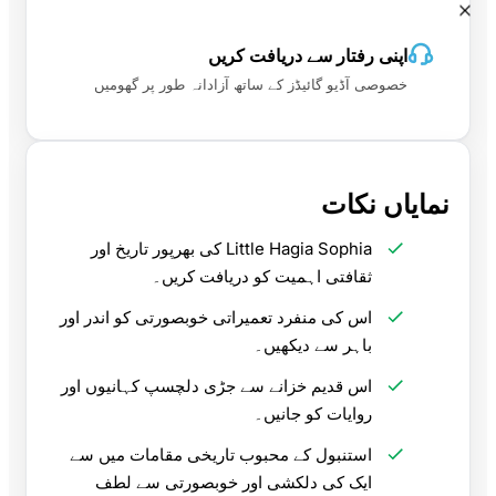
اپنی رفتار سے دریافت کریں
خصوصی آڈیو گائیڈز کے ساتھ آزادانہ طور پر گھومیں
نمایاں نکات
Little Hagia Sophia کی بھرپور تاریخ اور
ثقافتی اہمیت کو دریافت کریں۔
اس کی منفرد تعمیراتی خوبصورتی کو اندر اور
باہر سے دیکھیں۔
اس قدیم خزانے سے جڑی دلچسپ کہانیوں اور
روایات کو جانیں۔
استنبول کے محبوب تاریخی مقامات میں سے
ایک کی دلکشی اور خوبصورتی سے لطف