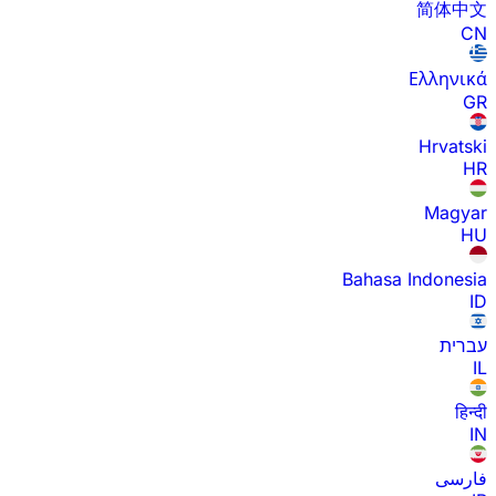
简体中文
CN
Ελληνικά
GR
Hrvatski
HR
Magyar
HU
Bahasa Indonesia
ID
עברית
IL
हिन्दी
IN
فارسی