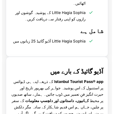
اٹھائیں۔
Little Hagia Sophia کے پوشیدہ گوشوں اور
رازوں کو اپنی رفتار سے دریافت کریں۔
شامل ہے
Little Hagia Sophia آڈیو گائیڈ 25 زبانوں میں
آڈیو گائیڈ کے بارے میں
Istanbul Tourist Pass® app
کے ذریعے اپنے ہی ڈیوائس
پر استنبول کے اس پوشیدہ جواہر کی بھرپور تاریخ اور
حیرت انگیز فنِ تعمیر میں ڈوب جائیں۔ ہمارے ساتھ صدیوں
پر محیط
کہانیوں، داستانوں اور دلچسپ معلومات
کے سفر
پر چلیں، جہاں ہم اس قدیم شاہکار کے سادہ مگر دلکش
بیرونی اور اندرونی حصوں کو دریافت کریں گے۔ اگر آپ