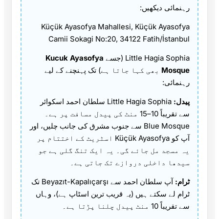
رہنمائی دیکھیں:
Küçük Ayasofya Mahallesi, Küçük Ayasofya
Camii Sokagi No:20, 34122 Fatih/İstanbul
Little Hagia Sophia (جسے
Kucuk Ayasofya
Mosque
بھی کہا جاتا ہے) تک پہنچنے کے لیے
رہنمائی:
پیدل:
Little Hagia Sophia سلطان احمد اسکوائر
سے تقریباً 10–15 منٹ کی پیدل مسافت پر ہے۔
Blue Mosque سے جنوب مشرق کی جانب چلیں، اور
آپ کو Küçük Ayasofya اسٹریٹ کے اختتام پر
یہ مسجد مل جائے گی۔ یہ ایک تنگ گلی ہے جو
سیدھا داخلی دروازے تک جاتی ہے۔
ٹرام:
آپ سلطان احمد سے Beyazıt-Kapalıçarşı تک
ٹرام لے سکتے ہیں (یہ قریب ترین اسٹاپ ہے)، وہاں
سے تقریباً 10 منٹ پیدل چلنا پڑتا ہے۔