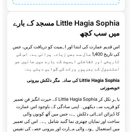
Little Hagia Sophia مسجد کے بارے
میں سب کچھ
اس قدیم عمارت کی ابتدا اور اہمیت کو دریافت کریں، جس
کی تاریخ 1,400 سال سے بھی زیادہ پرانی ہے۔ اس کی
تاریخی اور ثقافتی اہمیت کے بارے میں جانیں جو
استنبول کے بھرپور ورثے کی گواہی دیتی ہے۔
Little Hagia Sophia کی سادہ مگر دلکش بیرونی
خوبصورتی
باہر نکل کر Little Hagia Sophia کے حیرت انگیز فنِ تعمیر
کو قریب سے دیکھیں۔ اپنی سادگی کے باوجود اس عمارت
کا ڈیزائن انتہائی دلکش ہے، جس میں آٹھ کونوں والی
ساخت اور نمایاں چھتری نما گنبد شامل ہے۔ اس کی تعمیر
میں استعمال ہونے والی مہارت اور بیرونی حصے کی نفیس