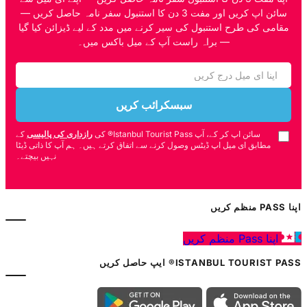
سائن اپ کریں اور مفت 3 دن کا استنبول سفر نامہ حاصل کریں —
مقامی کی طرح استنبول کی سیر کرنے میں مدد کے لیے ڈیزائن کیا گیا
— براہ راست آپ کے میل باکس میں۔
سبسکرائب کریں
سائن اپ کر کے، آپ Istanbul Tourist Pass® کی
رازداری کی پالیسی
کے
مطابق ای میل اپ ڈیٹس وصول کرنے سے اتفاق کرتے ہیں۔ ہم آپ کا ذاتی ڈیٹا
نہیں بیچتے۔
اپنا PASS منظم کریں
اپنا Pass منظم کریں
ISTANBUL TOURIST PASS® ایپ حاصل کریں