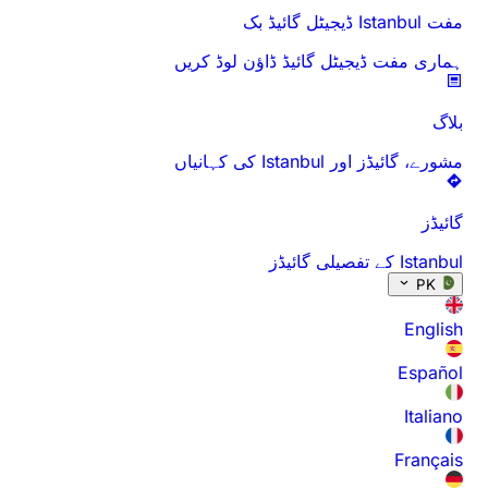
مفت Istanbul ڈیجیٹل گائیڈ بک
ہماری مفت ڈیجیٹل گائیڈ ڈاؤن لوڈ کریں
بلاگ
مشورے، گائیڈز اور Istanbul کی کہانیاں
گائیڈز
Istanbul کے تفصیلی گائیڈز
PK
English
Español
Italiano
Français