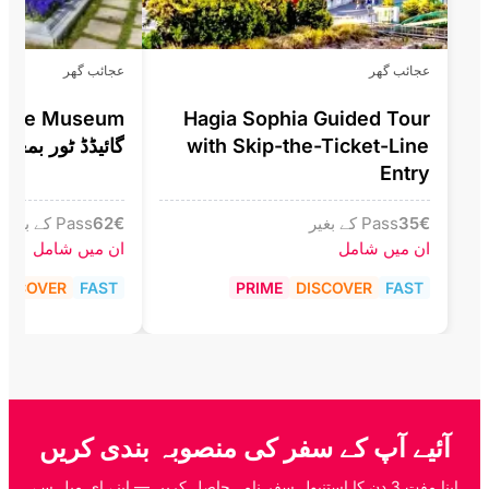
عجائب گھر
عجائب گھر
alace Museum
Hagia Sophia Guided Tour
with Skip-the-Ticket-Line
گائیڈڈ ٹور بمعہ
Entry
€
35
Pass کے بغیر
€
62
Pass کے بغیر
ان میں شامل
ان میں شامل
ISCOVER
FAST
PRIME
DISCOVER
FAST
آئیے آپ کے سفر کی منصوبہ بندی کریں
اپنا مفت 3 دن کا استنبول سفر نامہ حاصل کریں — اپنے ای میل سے