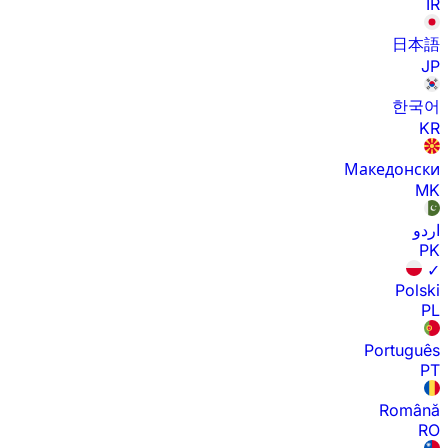
IR
日本語
JP
한국어
KR
Македонски
MK
اردو
PK
✓
Polski
PL
Português
PT
Română
RO