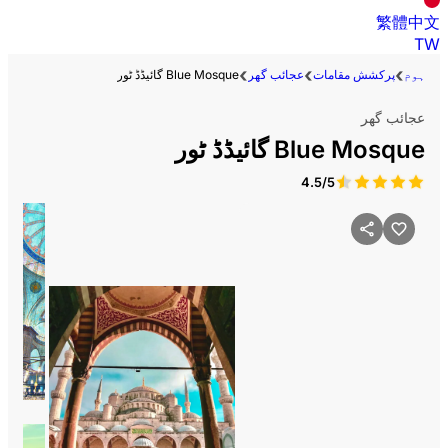
繁體中文
TW
ہوم
پرکشش مقامات
عجائب گھر
Blue Mosque گائیڈڈ ٹور
عجائب گھر
Blue Mosque گائیڈڈ ٹور
4.5/5