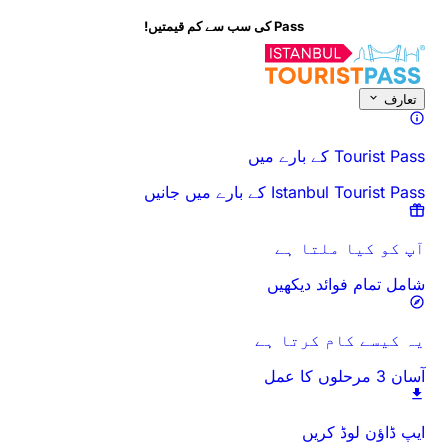
Pass کی سب سے کم قیمتیں!
اس سرگرمی کے بارے میں
جائزہ
اوقات اور دورانیہ
سب کچھ
جانے سے پہلے
تعارف
Tourist Pass کے بارے میں
Istanbul Tourist Pass کے بارے میں جانیں
آپ کو کیا ملتا ہے
شامل تمام فوائد دیکھیں
یہ کیسے کام کرتا ہے
آسان 3 مرحلوں کا عمل
ایپ ڈاؤن لوڈ کریں