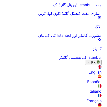
مفت Istanbul ڈیجیٹل گائیڈ بک
ہماری مفت ڈیجیٹل گائیڈ ڈاؤن لوڈ کریں
بلاگ
مشورے، گائیڈز اور Istanbul کی کہانیاں
گائیڈز
Istanbul کے تفصیلی گائیڈز
PK
English
Español
Italiano
Français