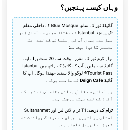
وہاں کیسے پہنچیں؟
گائیڈڈ ٹور کے ساتھ Blue Mosque کے داخلی مقام
تک پہنچنا Istanbul کے مختلف حصوں سے آسان اور
سہل ہے۔ یہاں آپ کی رہنمائی کے لیے ایک
مختصر گائیڈ پیش ہے:
براہِ کرم ٹور کے مقررہ وقت سے 20 منٹ پہلے اپنے
گائیڈ سے ملیں۔ آپ کے گائیڈ کے ہاتھ میں Istanbul
Tourist Pass® لوگو والا سفید جھنڈا ہوگا۔ آپ کا
گائیڈ
Dsign Cafe
کے سامنے ہوگا۔
یہ آسانی سے قابلِ رسائی مقام آپ کے ٹور کے
آغاز کے لیے بہترین جگہ ہے۔
ٹرام کے ذریعے:
T1 ٹرام لائن لیں اور Sultanahmet
اسٹاپ پر اتریں۔ وہاں سے میٹنگ پوائنٹ تک
تھوڑا سا پیدل فاصلہ ہے۔