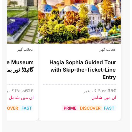
عجائب گھر
عجائب گھر
alace Museum
Hagia Sophia Guided Tour
with Skip-the-Ticket-Line
گائیڈڈ ٹور بمعہ
Entry
€
35
Pass کے بغیر
€
62
Pass کے بغیر
ان میں شامل
ان میں شامل
ISCOVER
FAST
PRIME
DISCOVER
FAST