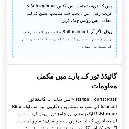
بس کے ذریعے:
متعدد بس لائنیں Sultanahmet کے
قریب رکتی ہیں۔ سب سے مناسب آپشن کے لیے
مقامی بس روٹس چیک کریں۔
پیدل:
اگر آپ Sultanahmet ضلع میں قیام پذیر
ہیں تو بہت سے ہوٹل میٹنگ پوائنٹ سے پیدل
فاصلے پر ہیں۔
گائیڈڈ ٹور کے بارے میں مکمل
معلومات
Istanbul Tourist Pass® میں شامل یہ گائیڈڈ ٹور
Istanbul کی سب سے مشہور یادگاروں میں سے ایک، Blue
Mosque، کا ایک بامعنی اور جامع دورہ پیش کرتا ہے۔ یہ
ان مسافروں کے لیے بہترین ہے جو صرف تصاویر لینے سے
آگے بڑھ کر اس 17ویں صدی کے شاہکار کی تاریخ،