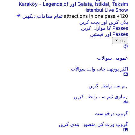
Galata, Istiklal, Taksim اور Karaköy
Legends of
-
Istanbul Live Show
120+ attractions in one pass
تمام مقامات دیکھیں
پلان کریں اور بچت کریں
Passes کا موازنہ کریں
Passes اور قیمتیں
مدد
عمومی سوالات
اکثر پوچھے جانے والے سوالات
ہم سے رابطہ کریں
ہماری ٹیم سے رابطہ کریں
گروپ درخواست
گروپ وزٹ کی منصوبہ بندی کریں