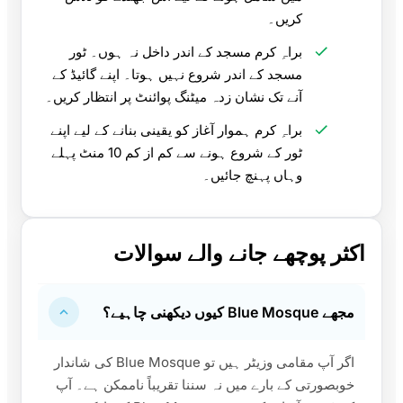
کریں۔
براہِ کرم مسجد کے اندر داخل نہ ہوں۔ ٹور
مسجد کے اندر شروع نہیں ہوتا۔ اپنے گائیڈ کے
آنے تک نشان زدہ میٹنگ پوائنٹ پر انتظار کریں۔
براہِ کرم ہموار آغاز کو یقینی بنانے کے لیے اپنے
ٹور کے شروع ہونے سے کم از کم 10 منٹ پہلے
وہاں پہنچ جائیں۔
اکثر پوچھے جانے والے سوالات
مجھے Blue Mosque کیوں دیکھنی چاہیے؟
اگر آپ مقامی وزیٹر ہیں تو Blue Mosque کی شاندار
خوبصورتی کے بارے میں نہ سننا تقریباً ناممکن ہے۔ آپ