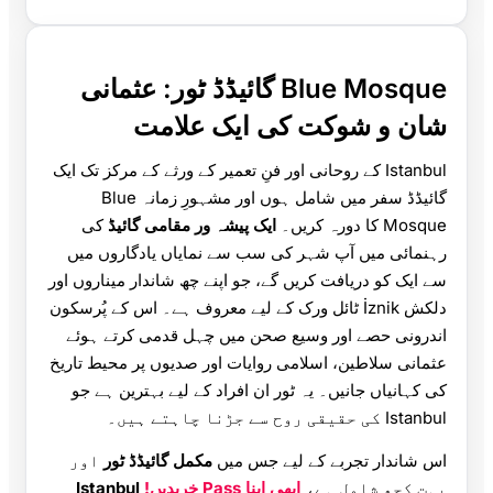
Blue Mosque گائیڈڈ ٹور: عثمانی
شان و شوکت کی ایک علامت
Istanbul کے روحانی اور فنِ تعمیر کے ورثے کے مرکز تک ایک
گائیڈڈ سفر میں شامل ہوں اور مشہورِ زمانہ Blue
Mosque کا دورہ کریں۔
ایک پیشہ ور مقامی گائیڈ
کی
رہنمائی میں آپ شہر کی سب سے نمایاں یادگاروں میں
سے ایک کو دریافت کریں گے، جو اپنے چھ شاندار میناروں اور
دلکش İznik ٹائل ورک کے لیے معروف ہے۔ اس کے پُرسکون
اندرونی حصے اور وسیع صحن میں چہل قدمی کرتے ہوئے
عثمانی سلاطین، اسلامی روایات اور صدیوں پر محیط تاریخ
کی کہانیاں جانیں۔ یہ ٹور ان افراد کے لیے بہترین ہے جو
Istanbul کی حقیقی روح سے جڑنا چاہتے ہیں۔
اس شاندار تجربے کے لیے جس میں
مکمل گائیڈڈ ٹور
اور
بہت کچھ شامل ہے،
ابھی اپنا Pass خریدیں!
Istanbul