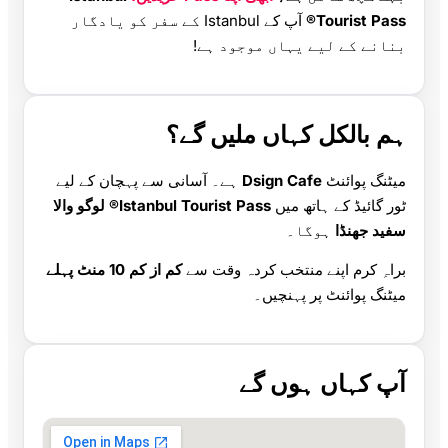
Tourist Pass®
آپ کے Istanbul کے سفر کو یادگار
بنانے کے لیے یہاں موجود ہے!
ہم بالکل کہاں ملیں گے؟
میٹنگ پوائنٹ
Dsign Cafe
ہے۔ آسانی سے پہچان کے لیے
ٹور گائیڈ کے ہاتھ میں
Istanbul Tourist Pass® لوگو والا
سفید جھنڈا
ہوگا۔
براہِ کرم اپنے منتخب کردہ وقت سے
کم از کم 10 منٹ پہلے
میٹنگ پوائنٹ پر پہنچیں۔
آپ کہاں ہوں گے