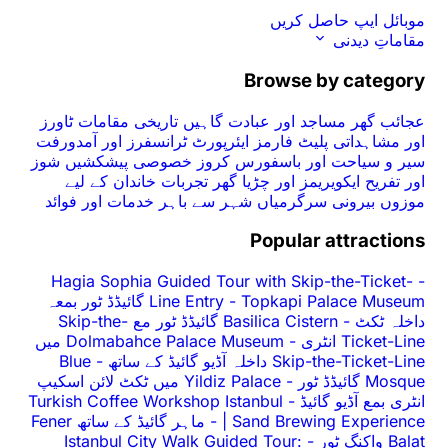
موبائل ایپ حاصل کریں
مقاماتِ دیدنی
Browse by category
عجائب گھر
مساجد اور عبادت گاہیں
تاریخی مقامات
ٹاورز
اور مشاہداتی پلیٹ فارمز
ایئرپورٹ ٹرانسفرز اور آمدورفت
سیر و سیاحت اور باسفورس کروز
خصوصی پیشکشیں
شوز
اور تفریح
ایکویریمز اور چڑیا گھر
تجربات
خاندان کے لیے
موزوں
بیرونی سرگرمیاں
شہر سے باہر
خدمات اور فوائد
Popular attractions
Hagia Sophia Guided Tour with Skip-the-Ticket-
-
-
Line Entry
Topkapi Palace Museum گائیڈڈ ٹور بمعہ
داخلہ ٹکٹ
-
Basilica Cistern گائیڈڈ ٹور مع Skip-the-
Ticket-Line انٹری
-
Dolmabahce Palace Museum میں
Skip-the-Ticket-Line داخلہ آڈیو گائیڈ کے ساتھ
-
Blue
Mosque گائیڈڈ ٹور
-
Yildiz Palace میں ٹکٹ لائن اسکیپ
انٹری بمع آڈیو گائیڈ
-
Turkish Coffee Workshop Istanbul
| Sand Brewing Experience
-
ماہر گائیڈ کے ساتھ Fener
Balat واکنگ ٹور
-
Istanbul City Walk Guided Tour: