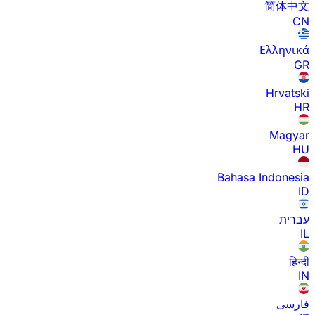
简体中文
CN
Ελληνικά
GR
Hrvatski
HR
Magyar
HU
Bahasa Indonesia
ID
עברית
IL
हिन्दी
IN
فارسی