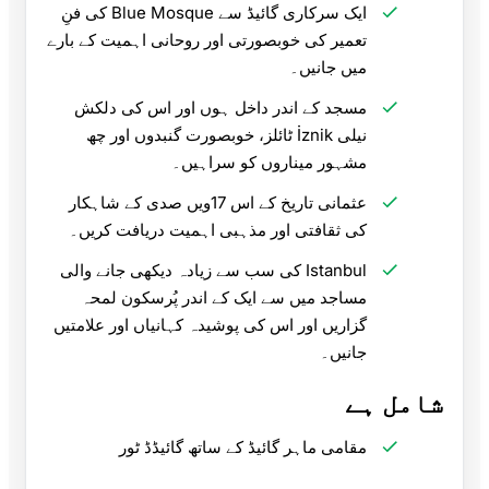
ایک سرکاری گائیڈ سے Blue Mosque کی فنِ
تعمیر کی خوبصورتی اور روحانی اہمیت کے بارے
میں جانیں۔
مسجد کے اندر داخل ہوں اور اس کی دلکش
نیلی İznik ٹائلز، خوبصورت گنبدوں اور چھ
مشہور میناروں کو سراہیں۔
عثمانی تاریخ کے اس 17ویں صدی کے شاہکار
کی ثقافتی اور مذہبی اہمیت دریافت کریں۔
Istanbul کی سب سے زیادہ دیکھی جانے والی
مساجد میں سے ایک کے اندر پُرسکون لمحہ
گزاریں اور اس کی پوشیدہ کہانیاں اور علامتیں
جانیں۔
شامل ہے
مقامی ماہر گائیڈ کے ساتھ گائیڈڈ ٹور