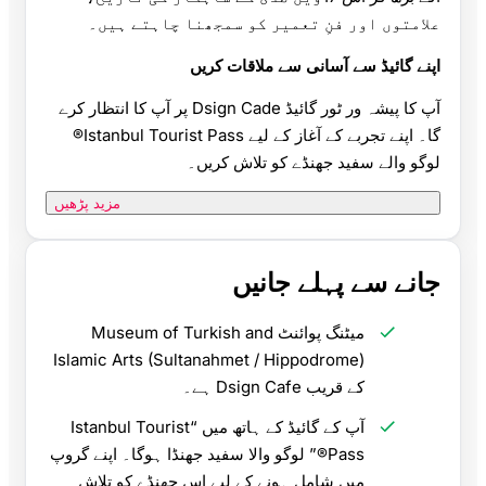
علامتوں اور فنِ تعمیر کو سمجھنا چاہتے ہیں۔
اپنے گائیڈ سے آسانی سے ملاقات کریں
آپ کا پیشہ ور ٹور گائیڈ Dsign Cade پر آپ کا انتظار کرے
گا۔ اپنے تجربے کے آغاز کے لیے Istanbul Tourist Pass®
لوگو والے سفید جھنڈے کو تلاش کریں۔
مزید پڑھیں
جانے سے پہلے جانیں
میٹنگ پوائنٹ Museum of Turkish and
Islamic Arts (Sultanahmet / Hippodrome)
کے قریب Dsign Cafe ہے۔
آپ کے گائیڈ کے ہاتھ میں “Istanbul Tourist
Pass®” لوگو والا سفید جھنڈا ہوگا۔ اپنے گروپ
میں شامل ہونے کے لیے اس جھنڈے کو تلاش