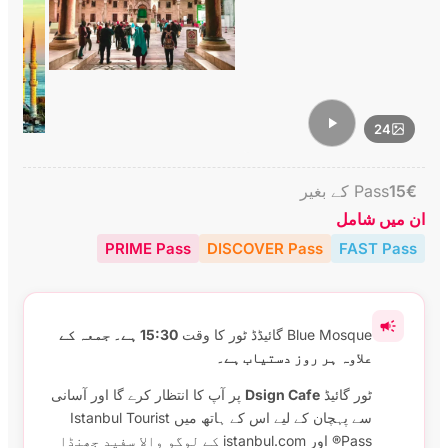
24
€
15
Pass کے بغیر
ان میں شامل
PRIME Pass
DISCOVER Pass
FAST Pass
Blue Mosque گائیڈڈ ٹور کا وقت
15:30 ہے۔ جمعہ کے
علاوہ ہر روز دستیاب ہے۔
ٹور گائیڈ
Dsign Cafe
پر آپ کا انتظار کرے گا اور آسانی
سے پہچان کے لیے اس کے ہاتھ میں Istanbul Tourist
Pass® اور istanbul.com کے لوگو والا سفید جھنڈا