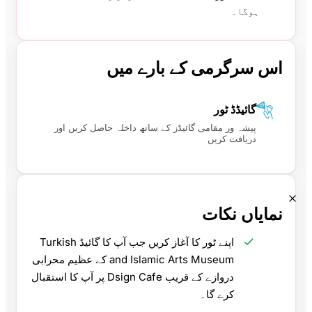
ہوگا۔
اس سرگرمی کے بارے میں
گائیڈڈ ٹور
پیشہ ور مقامی گائیڈز کے ساتھ داخلہ حاصل کریں اور
دریافت کریں
نمایاں نکات
اپنے ٹور کا آغاز کریں جب آپ کا گائیڈ Turkish
and Islamic Arts Museum کے عظیم محرابی
دروازے کے قریب Dsign Cafe پر آپ کا استقبال
کرے گا۔