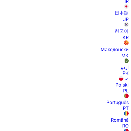
IR
日本語
JP
한국어
KR
Македонски
MK
اردو
PK
✓
Polski
PL
Português
PT
Română
RO