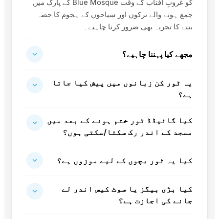
کو غروبِ آفتاب کے وقت Blue Mosque کے پارک میں
جمع ہونے والے ترکوں اور سیاحوں کے ہجوم کا حصہ
بننے کا تجربہ بھی ضرور کرنا چاہیے۔
مجھے کیا پہننا چاہیے؟
یہ ٹور کن زبانوں میں پیش کیا جاتا
ہے؟
کیا گائیڈڈ ٹور ختم ہونے کے بعد میں
مسجد کے اندر رک سکتا/سکتی ہوں؟
کیا یہ ٹور بچوں کے لیے موزوں ہے؟
کیا بڑی بیگز یا سوٹ کیس اندر لے
جانے کی اجازت ہے؟