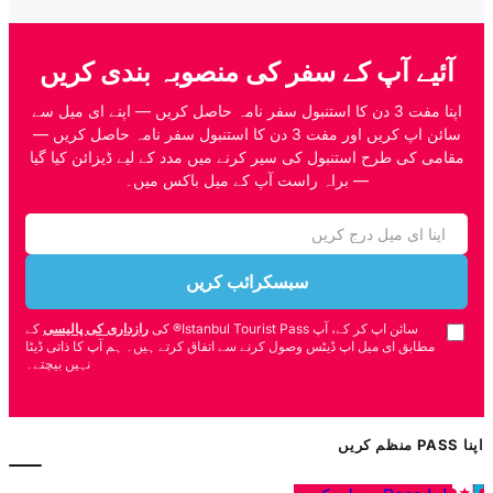
آئیے آپ کے سفر کی منصوبہ بندی کریں
اپنا مفت 3 دن کا استنبول سفر نامہ حاصل کریں — اپنے ای میل سے
سائن اپ کریں اور مفت 3 دن کا استنبول سفر نامہ حاصل کریں —
مقامی کی طرح استنبول کی سیر کرنے میں مدد کے لیے ڈیزائن کیا گیا
— براہ راست آپ کے میل باکس میں۔
سبسکرائب کریں
سائن اپ کر کے، آپ Istanbul Tourist Pass® کی
رازداری کی پالیسی
کے
مطابق ای میل اپ ڈیٹس وصول کرنے سے اتفاق کرتے ہیں۔ ہم آپ کا ذاتی ڈیٹا
نہیں بیچتے۔
اپنا PASS منظم کریں