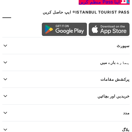
اپنا Pass منظم کریں
ISTANBUL TOURIST PASS® ایپ حاصل کریں
سپورٹ
ہمارے بارے میں
پرکشش مقامات
خریدیں اور بچائیں
مدد
بلاگ