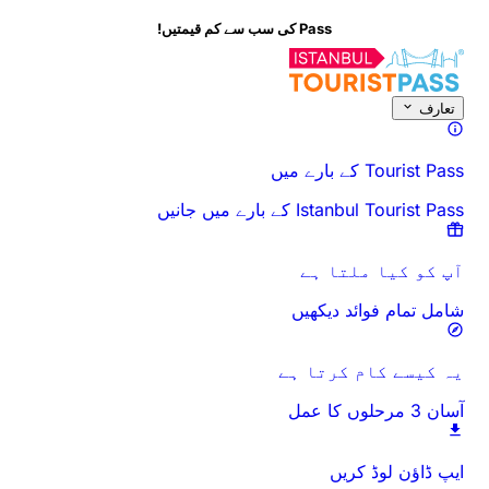
Pass کی سب سے کم قیمتیں!
اس سرگرمی کے بارے میں
جائزہ
اوقات اور دورانیہ
سب کچھ
جانے سے پہلے
تعارف
Tourist Pass کے بارے میں
Istanbul Tourist Pass کے بارے میں جانیں
آپ کو کیا ملتا ہے
شامل تمام فوائد دیکھیں
یہ کیسے کام کرتا ہے
آسان 3 مرحلوں کا عمل
ایپ ڈاؤن لوڈ کریں