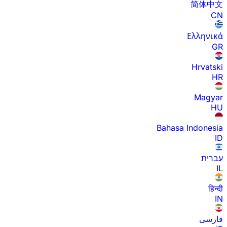
简体中文
CN
Ελληνικά
GR
Hrvatski
HR
Magyar
HU
Bahasa Indonesia
ID
עברית
IL
हिन्दी
IN
فارسی