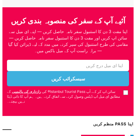
آئیے آپ کے سفر کی منصوبہ بندی کریں
اپنا مفت 3 دن کا استنبول سفر نامہ حاصل کریں — اپنے ای میل سے
سائن اپ کریں اور مفت 3 دن کا استنبول سفر نامہ حاصل کریں —
مقامی کی طرح استنبول کی سیر کرنے میں مدد کے لیے ڈیزائن کیا گیا
— براہ راست آپ کے میل باکس میں۔
سبسکرائب کریں
سائن اپ کر کے، آپ Istanbul Tourist Pass® کی
رازداری کی پالیسی
کے
مطابق ای میل اپ ڈیٹس وصول کرنے سے اتفاق کرتے ہیں۔ ہم آپ کا ذاتی ڈیٹا
نہیں بیچتے۔
اپنا PASS منظم کریں