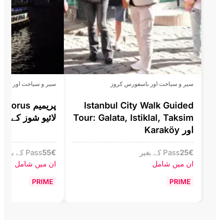
سیر و سیاحت اور باسفورس کروز
سیر و سیاحت اور باس
Istanbul City Walk Guided
Tour: Galata, Istiklal, Taksim
لائیو شوز کے سا
اور Karaköy
€
25
Pass کے بغیر
€
55
Pass کے بغیر
ان میں شامل
ان میں شامل
PRIME
PRIME