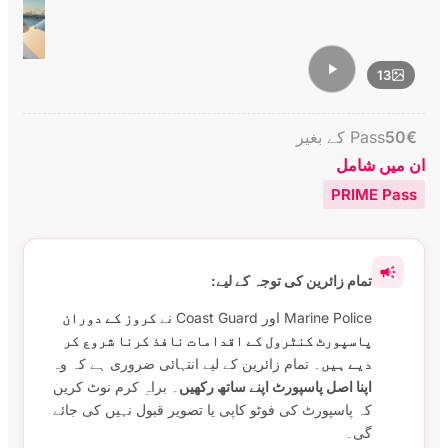
13
€
50
Pass کے بغیر
ان میں شامل
PRIME Pass
تمام زائرین کی توجہ کے لیے:
Marine Police اور Coast Guard نے
کروز کے دوران
پاسپورٹ کنٹرول کے اقدامات نافذ کرنا شروع کر
دیے ہیں
۔ تمام زائرین کے لیے انتہائی ضروری ہے کہ وہ
اپنا اصل پاسپورٹ اپنے ساتھ رکھیں
۔ براہِ کرم نوٹ کریں
کہ پاسپورٹ کی فوٹو کاپی یا تصویر قبول نہیں کی جائے
گی۔