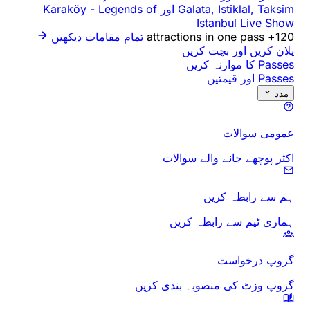
Galata, Istiklal, Taksim اور Karaköy
Legends of
-
Istanbul Live Show
120+ attractions in one pass
تمام مقامات دیکھیں
پلان کریں اور بچت کریں
Passes کا موازنہ کریں
Passes اور قیمتیں
مدد
عمومی سوالات
اکثر پوچھے جانے والے سوالات
ہم سے رابطہ کریں
ہماری ٹیم سے رابطہ کریں
گروپ درخواست
گروپ وزٹ کی منصوبہ بندی کریں