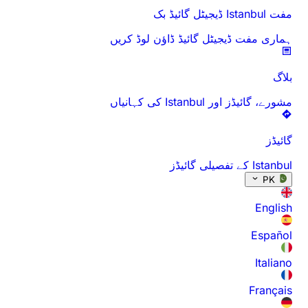
مفت Istanbul ڈیجیٹل گائیڈ بک
ہماری مفت ڈیجیٹل گائیڈ ڈاؤن لوڈ کریں
بلاگ
مشورے، گائیڈز اور Istanbul کی کہانیاں
گائیڈز
Istanbul کے تفصیلی گائیڈز
PK
English
Español
Italiano
Français