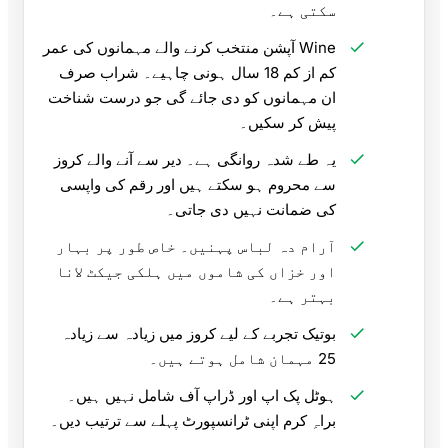
سکتی ہے۔
Wine آپشن منتخب کرنے والے مہمانوں کی عمر
کم از کم 18 سال ہونی چاہیے۔ شراب صرف
ان مہمانوں کو دی جائے گی جو درست شناخت
پیش کر سکیں۔
یہ طے شدہ روانگی ہے۔ دیر سے آنے والے کروز
سے محروم ہو سکتے ہیں اور رقم کی واپسی
کی ضمانت نہیں دی جاتی۔
آرام دہ لباس پہنیں۔ خاص طور پر بہار
اور خزاں کی شاموں میں ہلکی جیکٹ لانا
بہتر ہے۔
بوتیک تجربے کے لیے کروز میں زیادہ سے زیادہ
25 مہمان شامل ہوتے ہیں۔
ہوٹل پک اپ اور ڈراپ آف شامل نہیں ہیں۔
براہِ کرم اپنی ٹرانسپورٹ پہلے سے ترتیب دیں۔