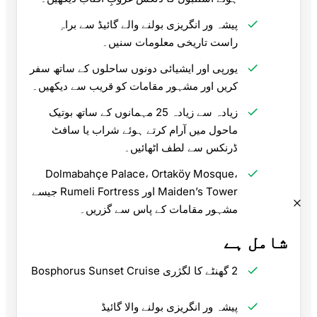
پیشہ ور انگریزی بولنے والے گائیڈ سے براہِ
راست تاریخی معلومات سنیں۔
یورپی اور ایشیائی دونوں ساحلوں کے ساتھ سفر
کریں اور مشہور مقامات کو قریب سے دیکھیں۔
زیادہ سے زیادہ 25 مہمانوں کے ساتھ بوتیک
ماحول میں آرام کرتے ہوئے شراب یا سافٹ
ڈرنکس سے لطف اٹھائیں۔
Dolmabahçe Palace، Ortaköy Mosque،
Maiden’s Tower اور Rumeli Fortress جیسے
مشہور مقامات کے پاس سے گزریں۔
شامل ہے
2 گھنٹے کا لگژری Bosphorus Sunset Cruise
پیشہ ور انگریزی بولنے والا گائیڈ