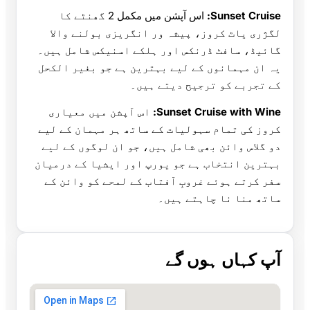
Sunset Cruise:
اس آپشن میں مکمل 2 گھنٹے کا
لگژری یاٹ کروز، پیشہ ور انگریزی بولنے والا
گائیڈ، سافٹ ڈرنکس اور ہلکے اسنیکس شامل ہیں۔
یہ ان مہمانوں کے لیے بہترین ہے جو بغیر الکحل
کے تجربے کو ترجیح دیتے ہیں۔
Sunset Cruise with Wine:
اس آپشن میں معیاری
کروز کی تمام سہولیات کے ساتھ ہر مہمان کے لیے
دو گلاس وائن بھی شامل ہیں، جو ان لوگوں کے لیے
بہترین انتخاب ہے جو یورپ اور ایشیا کے درمیان
سفر کرتے ہوئے غروبِ آفتاب کے لمحے کو وائن کے
ساتھ منا نا چاہتے ہیں۔
آپ کہاں ہوں گے