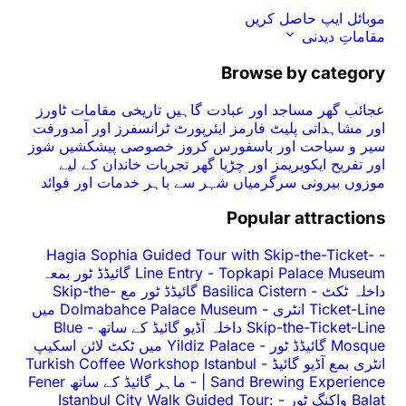
موبائل ایپ حاصل کریں
مقاماتِ دیدنی
Browse by category
عجائب گھر
مساجد اور عبادت گاہیں
تاریخی مقامات
ٹاورز
اور مشاہداتی پلیٹ فارمز
ایئرپورٹ ٹرانسفرز اور آمدورفت
سیر و سیاحت اور باسفورس کروز
خصوصی پیشکشیں
شوز
اور تفریح
ایکویریمز اور چڑیا گھر
تجربات
خاندان کے لیے
موزوں
بیرونی سرگرمیاں
شہر سے باہر
خدمات اور فوائد
Popular attractions
Hagia Sophia Guided Tour with Skip-the-Ticket-
-
-
Line Entry
Topkapi Palace Museum گائیڈڈ ٹور بمعہ
داخلہ ٹکٹ
-
Basilica Cistern گائیڈڈ ٹور مع Skip-the-
Ticket-Line انٹری
-
Dolmabahce Palace Museum میں
Skip-the-Ticket-Line داخلہ آڈیو گائیڈ کے ساتھ
-
Blue
Mosque گائیڈڈ ٹور
-
Yildiz Palace میں ٹکٹ لائن اسکیپ
انٹری بمع آڈیو گائیڈ
-
Turkish Coffee Workshop Istanbul
| Sand Brewing Experience
-
ماہر گائیڈ کے ساتھ Fener
Balat واکنگ ٹور
-
Istanbul City Walk Guided Tour: