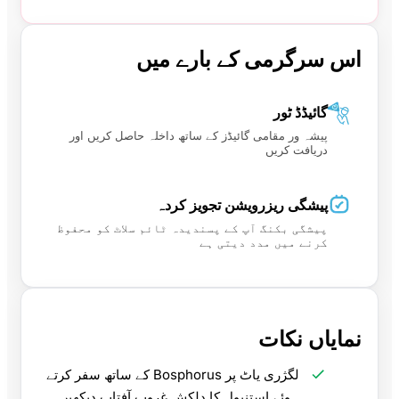
اس سرگرمی کے بارے میں
گائیڈڈ ٹور
پیشہ ور مقامی گائیڈز کے ساتھ داخلہ حاصل کریں اور
دریافت کریں
پیشگی ریزرویشن تجویز کردہ
پیشگی بکنگ آپ کے پسندیدہ ٹائم سلاٹ کو محفوظ
کرنے میں مدد دیتی ہے
نمایاں نکات
لگژری یاٹ پر Bosphorus کے ساتھ سفر کرتے
ہوئے استنبول کا دلکش غروبِ آفتاب دیکھیں۔