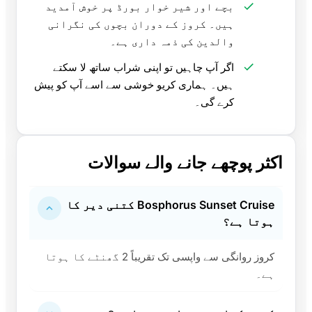
بچے اور شیر خوار بورڈ پر خوش آمدید
ہیں۔ کروز کے دوران بچوں کی نگرانی
والدین کی ذمہ داری ہے۔
اگر آپ چاہیں تو اپنی شراب ساتھ لا سکتے
ہیں۔ ہماری کریو خوشی سے اسے آپ کو پیش
کرے گی۔
اکثر پوچھے جانے والے سوالات
Bosphorus Sunset Cruise کتنی دیر کا
ہوتا ہے؟
کروز روانگی سے واپسی تک تقریباً 2 گھنٹے کا ہوتا
ہے۔