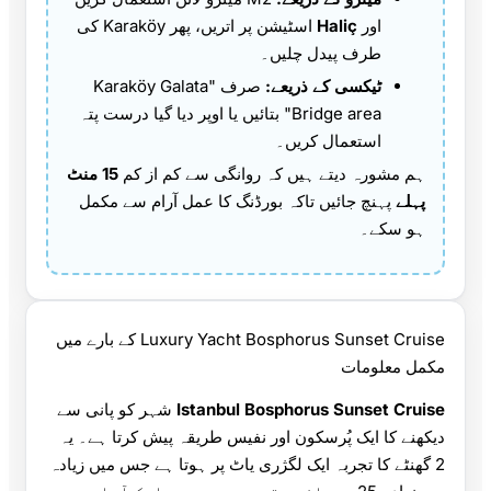
اور
Haliç
اسٹیشن پر اتریں، پھر Karaköy کی
طرف پیدل چلیں۔
ٹیکسی کے ذریعے:
صرف "Karaköy Galata
Bridge area" بتائیں یا اوپر دیا گیا درست پتہ
استعمال کریں۔
ہم مشورہ دیتے ہیں کہ روانگی سے کم از کم
15 منٹ
پہلے
پہنچ جائیں تاکہ بورڈنگ کا عمل آرام سے مکمل
ہو سکے۔
Luxury Yacht Bosphorus Sunset Cruise کے بارے میں
مکمل معلومات
Istanbul Bosphorus Sunset Cruise
شہر کو پانی سے
دیکھنے کا ایک پُرسکون اور نفیس طریقہ پیش کرتا ہے۔ یہ
2 گھنٹے کا تجربہ ایک لگژری یاٹ پر ہوتا ہے جس میں زیادہ