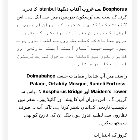
Bosphorus سے غروبِ آفتاب دیکھنا
Istanbul کا تجربہ
کرنے کے سب سے پُرسکون طریقوں میں سے ایک ہے۔ اس
2 گھنٹے کے لگژری یاٹ کروز کے دوران آپ یورپ اور
ایشیا کے درمیان سفر کرتے ہوئے شہر کے مشہور
ترین مقامات کے کھلے نظاروں سے لطف اندوز ہوتے
ہیں۔ جیسے جیسے آسمان آہستہ آہستہ نارنجی اور
گلابی رنگوں میں ڈھلتا ہے، ماحول نہایت پُرسکون
اور یادگار بن جاتا ہے۔
راستے میں آپ شاندار مقامات جیسے
Dolmabahçe
Palace, Ortaköy Mosque, Rumeli Fortress,
Maiden’s Tower اور Bosphorus Bridge
کے پاس سے
گزریں گے۔ اس دوران آپ کا پیشہ ور گائیڈ پورے سفر میں
دلچسپ تاریخی کہانیاں شیئر کرتا ہے، تاکہ آپ نہ صرف
نظاروں سے لطف اندوز ہوں بلکہ ان کی تاریخ کو بھی
سمجھ سکیں۔
کروز کے اختیارات