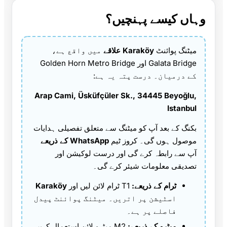
وہاں کیسے پہنچیں؟
میٹنگ پوائنٹ
Karaköy علاقے
میں واقع ہے،
Galata Bridge اور Golden Horn Metro Bridge
کے درمیان۔ درست پتہ یہ ہے:
Arap Cami, Üsküfçüler Sk., 34445 Beyoğlu,
Istanbul
بکنگ کے بعد آپ کو میٹنگ سے متعلق تفصیلی ہدایات
موصول ہوں گی۔ کروز ٹیم
WhatsApp کے ذریعے
آپ سے رابطہ کرے گی اور درست لوکیشن اور
تصدیقی معلومات شیئر کرے گی۔
ٹرام کے ذریعے:
T1 ٹرام لائن لیں اور
Karaköy
اسٹیشن پر اتریں۔ میٹنگ پوائنٹ پیدل
فاصلے پر ہے۔
میٹرو کے ذریعے:
M2 میٹرو لائن استعمال کریں