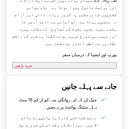
سے زیادہ 25 مہمان ہوتے ہیں، جس سے ایک آرام دہ
اور بوتیک ماحول پیدا ہوتا ہے۔ بڑی عوامی
کشتیوں کے برعکس، یہ کروز زیادہ ذاتی اور آرام
دہ محسوس ہوتا ہے۔ آپ آسانی سے ادھر اُدھر جا
سکتے ہیں، بغیر ہجوم کے تصاویر لے سکتے ہیں،
اور جیسے ہی سورج غروب ہونے لگتا ہے شہر کے دلکش
نظاروں سے لطف اندوز ہو سکتے ہیں۔
یورپ اور ایشیا کے درمیان سفر
مزید پڑھیں
جانے سے پہلے جانیں
چیک اِن کے لیے روانگی سے کم از کم 15 منٹ
پہلے میٹنگ پوائنٹ پر پہنچیں۔
درست شناختی کارڈ یا پاسپورٹ ساتھ
لائیں۔ بورڈنگ کے وقت اس کی ضرورت پڑ