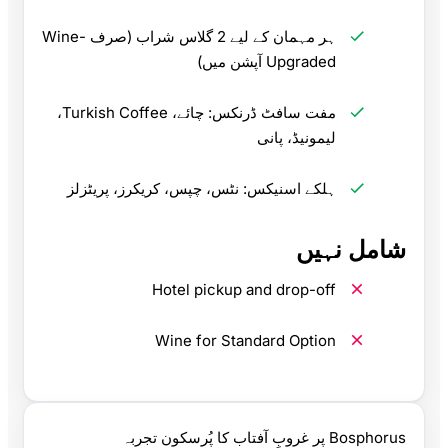
ہر مہمان کے لیے 2 گلاس شراب (صرف Wine-
Upgraded آپشن میں)
مفت سافٹ ڈرنکس: چائے، Turkish Coffee،
لیمونیڈ، پانی
ہلکے اسنیکس: نٹس، چپس، کریکرز، پریٹزلز
شامل نہیں
Hotel pickup and drop-off
Wine for Standard Option
Bosphorus پر غروبِ آفتاب کا پُرسکون تجربہ