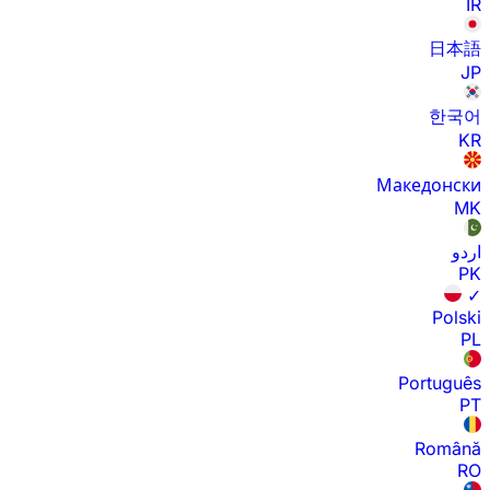
IR
日本語
JP
한국어
KR
Македонски
MK
اردو
PK
✓
Polski
PL
Português
PT
Română
RO