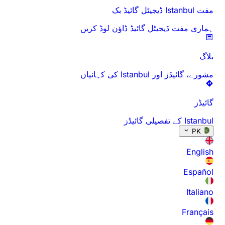
مفت Istanbul ڈیجیٹل گائیڈ بک
ہماری مفت ڈیجیٹل گائیڈ ڈاؤن لوڈ کریں
بلاگ
مشورے، گائیڈز اور Istanbul کی کہانیاں
گائیڈز
Istanbul کے تفصیلی گائیڈز
PK
English
Español
Italiano
Français