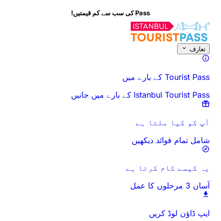
Pass کی سب سے کم قیمتیں!
اس سرگرمی کے بارے میں
جائزہ
اوقات اور دورانیہ
سب کچھ
جانے سے پہلے
تعارف
Tourist Pass کے بارے میں
Istanbul Tourist Pass کے بارے میں جانیں
آپ کو کیا ملتا ہے
شامل تمام فوائد دیکھیں
یہ کیسے کام کرتا ہے
آسان 3 مرحلوں کا عمل
ایپ ڈاؤن لوڈ کریں