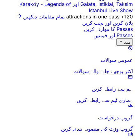
Galata, Istiklal, Taksim اور Karaköy
Legends of
-
Istanbul Live Show
120+ attractions in one pass
تمام مقامات دیکھیں
پلان کریں اور بچت کریں
Passes کا موازنہ کریں
Passes اور قیمتیں
مدد
عمومی سوالات
اکثر پوچھے جانے والے سوالات
ہم سے رابطہ کریں
ہماری ٹیم سے رابطہ کریں
گروپ درخواست
گروپ وزٹ کی منصوبہ بندی کریں