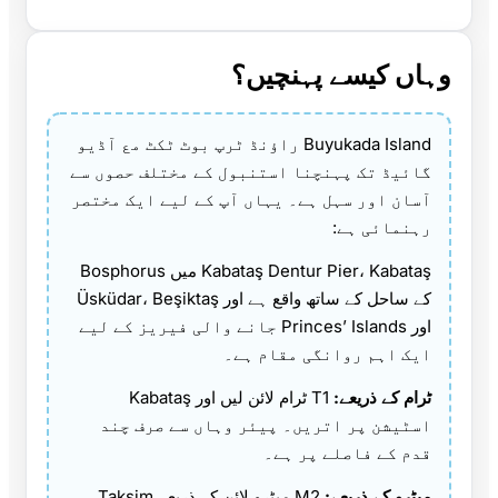
وہاں کیسے پہنچیں؟
Buyukada Island راؤنڈ ٹرپ بوٹ ٹکٹ مع آڈیو
گائیڈ تک پہنچنا استنبول کے مختلف حصوں سے
آسان اور سہل ہے۔ یہاں آپ کے لیے ایک مختصر
رہنمائی ہے:
Kabataş Dentur Pier، Kabataş میں Bosphorus
کے ساحل کے ساتھ واقع ہے اور Üsküdar، Beşiktaş
اور Princes’ Islands جانے والی فیریز کے لیے
ایک اہم روانگی مقام ہے۔
ٹرام کے ذریعے:
T1 ٹرام لائن لیں اور Kabataş
اسٹیشن پر اتریں۔ پیئر وہاں سے صرف چند
قدم کے فاصلے پر ہے۔
میٹرو کے ذریعے:
M2 میٹرو لائن کے ذریعے Taksim