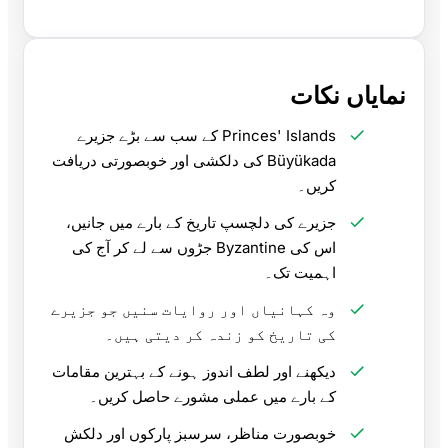
نمایاں نکات
Princes' Islands کے سب سے بڑے جزیرے
Büyükada کی دلکشی اور خوبصورتی دریافت
کریں۔
جزیرے کی دلچسپ تاریخ کے بارے میں جانیں،
اس کی Byzantine جڑوں سے لے کر آج کی
اہمیت تک۔
وہ کہانیاں اور روایات سنیں جو جزیرے
کی تاریخ کو زندہ کر دیتی ہیں۔
دیکھنے اور لطف اندوز ہونے کے بہترین مقامات
کے بارے میں عملی مشورے حاصل کریں۔
خوبصورت مناظر، سرسبز پارکوں اور دلکش