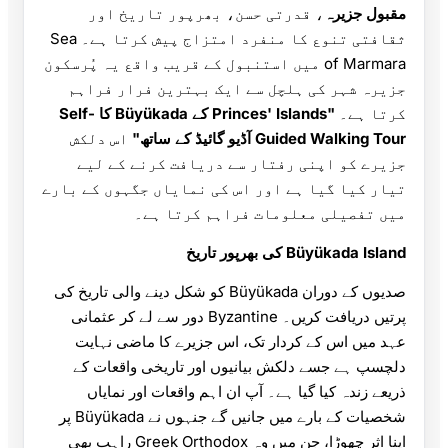
مقبول جزیرہ
، قدرتی حسن، بھرپور تاریخ اور
ثقافتی تنوع کا منفرد امتزاج پیش کرتا ہے۔ Sea
of Marmara میں استنبول کے قریب واقع یہ پُرسکون
جزیرہ شہر کی ہلچل سے ایک بہترین فرار فراہم
کرتا ہے۔
"Princes' Islands کے Büyükada کا Self-
Guided Walking Tour آڈیو گائیڈ کے ساتھ"
اس دلکش
جزیرے کو اپنی رفتار سے دریافت کرنے کے لیے
تیار کیا گیا ہے اور اس کی نمایاں جگہوں کے بارے
میں تفصیلی معلومات فراہم کرتا ہے۔
Büyükada Island کی بھرپور تاریخ
صدیوں کے دوران Büyükada کو شکل دینے والی تاریخ کی
پرتیں دریافت کریں۔ Byzantine دور سے لے کر عثمانی
عہد میں اس کے کردار تک، اس جزیرے کا ماضی نہایت
دلچسپ ہے جسے دلکش بیانیوں اور تاریخی واقعات کے
ذریعے زندہ کیا گیا ہے۔ آپ ان اہم واقعات اور نمایاں
شخصیات کے بارے میں جانیں گے جنہوں نے Büyükada پر
اپنا اثر چھوڑا، جن میں وہ Greek Orthodox راہب بھی