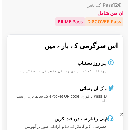
€
12
Pass کے بغیر
ان میں شامل
PRIME Pass
DISCOVER Pass
اس سرگرمی کے بارے میں
ہر روز دستیاب
روزانہ کھلا، ہر دن رسائی حاصل کی جا سکتی ہے
واک اِن رسائی
Pass ID یا فوری e-ticket QR code کے ساتھ براہِ راست
داخلہ
اپنی رفتار سے دریافت کریں
خصوصی آڈیو گائیڈز کے ساتھ آزادانہ طور پر گھومیں