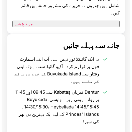
شامل ہیں جنہوں نے جزیرے کی مشہور خانقاہیں قائم
کیں۔
مزید پڑھیں
جانے سے پہلے جانیں
یہ ایک گائیڈڈ ٹور نہیں ہے۔ آپ اپنے اسمارٹ
فون پر فراہم کردہ آڈیو گائیڈ سنتے ہوئے اپنی
رفتار سے Buyukada Island کو خود دریافت
کر سکتے ہیں۔
Dentur فیریاں Kabataş سے 09:45 اور 11:45
پر روانہ ہوتی ہیں۔ واپسی: Buyukada
14:30/15:30، Heybeliada 14:45/15:45۔
Princes' Islands کے لیے ایک بہترین دن بھر
کی سیر!