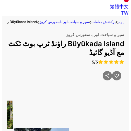
繁體中文
TW
ہوم
پرکشش مقامات
سیر و سیاحت اور باسفورس کروز
Büyükada Island راؤنڈ ٹرپ بوٹ ٹکٹ مع آڈیو گائیڈ
سیر و سیاحت اور باسفورس کروز
Büyükada Island راؤنڈ ٹرپ بوٹ ٹکٹ
مع آڈیو گائیڈ
5/5