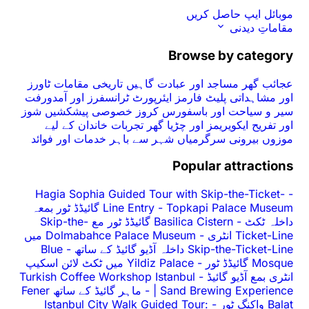
موبائل ایپ حاصل کریں
مقاماتِ دیدنی
Browse by category
عجائب گھر
مساجد اور عبادت گاہیں
تاریخی مقامات
ٹاورز
اور مشاہداتی پلیٹ فارمز
ایئرپورٹ ٹرانسفرز اور آمدورفت
سیر و سیاحت اور باسفورس کروز
خصوصی پیشکشیں
شوز
اور تفریح
ایکویریمز اور چڑیا گھر
تجربات
خاندان کے لیے
موزوں
بیرونی سرگرمیاں
شہر سے باہر
خدمات اور فوائد
Popular attractions
Hagia Sophia Guided Tour with Skip-the-Ticket-
-
-
Line Entry
Topkapi Palace Museum گائیڈڈ ٹور بمعہ
داخلہ ٹکٹ
-
Basilica Cistern گائیڈڈ ٹور مع Skip-the-
Ticket-Line انٹری
-
Dolmabahce Palace Museum میں
Skip-the-Ticket-Line داخلہ آڈیو گائیڈ کے ساتھ
-
Blue
Mosque گائیڈڈ ٹور
-
Yildiz Palace میں ٹکٹ لائن اسکیپ
انٹری بمع آڈیو گائیڈ
-
Turkish Coffee Workshop Istanbul
| Sand Brewing Experience
-
ماہر گائیڈ کے ساتھ Fener
Balat واکنگ ٹور
-
Istanbul City Walk Guided Tour: