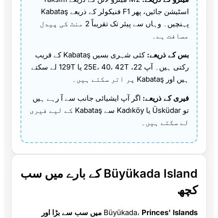
اسٹیشن جائیں، پھر F1 فنیکولر کے ذریعے Kabataş
پہنچیں۔ وہاں سے پیئر تک تقریباً 2 منٹ کی پیدل
مسافت ہے۔
بس کے ذریعے:
کئی شہری بسیں Kabataş کے قریب
رکتی ہیں۔ آپ 22، 25E، 40، 42T یا 129T لے سکتے
ہیں اور Kabataş پر اتر سکتے ہیں۔
فیری کے ذریعے:
اگر آپ ایشیائی جانب سے آ رہے ہیں
تو Üsküdar یا Kadıköy سے Kabataş کے لیے فیری
لے سکتے ہیں۔
Büyükada Island کے بارے میں سب
کچھ
Büyükada،
Princes' Islands میں سب سے بڑا اور