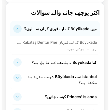
اکثر پوچھے جانے والے سوالات
میں Büyükada کے لیے فیری کہاں سے لوں؟
Büyükada کے لیے فیریاں Kabataş Dentur Pier سے
روانہ ہوتی ہیں۔
کیا Büyükada دیکھنے کے قابل ہے؟
Istanbul سے Büyükada کیسے جایا جا
سکتا ہے؟
Princes' Islands کیسے جائیں؟