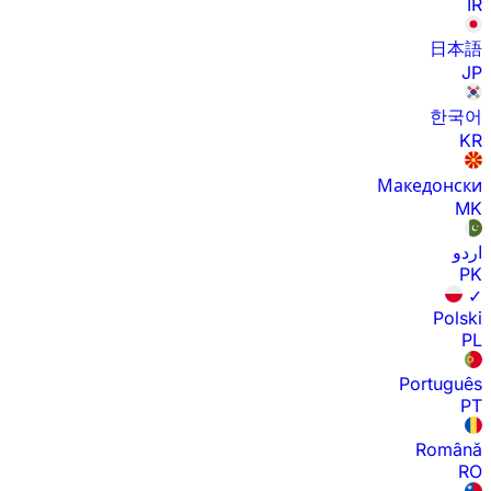
IR
日本語
JP
한국어
KR
Македонски
MK
اردو
PK
✓
Polski
PL
Português
PT
Română
RO