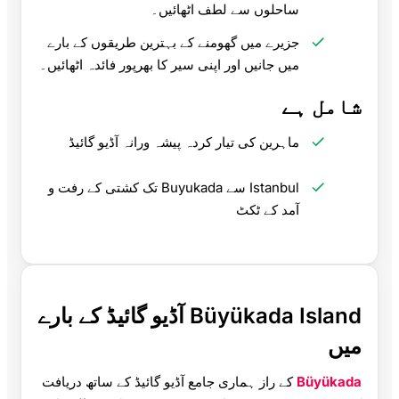
ساحلوں سے لطف اٹھائیں۔
جزیرے میں گھومنے کے بہترین طریقوں کے بارے
میں جانیں اور اپنی سیر کا بھرپور فائدہ اٹھائیں۔
شامل ہے
ماہرین کی تیار کردہ پیشہ ورانہ آڈیو گائیڈ
Istanbul سے Buyukada تک کشتی کے رفت و
آمد کے ٹکٹ
Büyükada Island آڈیو گائیڈ کے بارے
میں
Büyükada
کے راز ہماری جامع آڈیو گائیڈ کے ساتھ دریافت