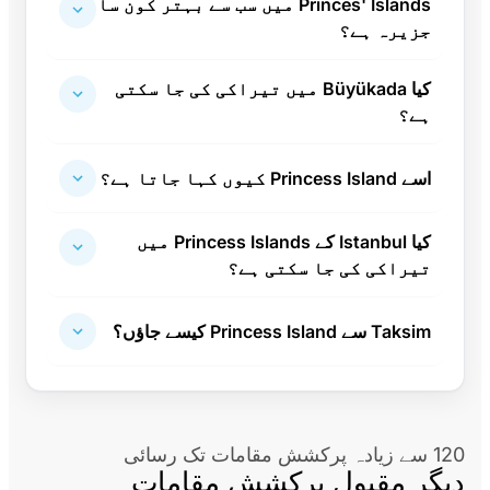
Princes' Islands میں سب سے بہتر کون سا
جزیرہ ہے؟
کیا Büyükada میں تیراکی کی جا سکتی
ہے؟
اسے Princess Island کیوں کہا جاتا ہے؟
کیا Istanbul کے Princess Islands میں
تیراکی کی جا سکتی ہے؟
Taksim سے Princess Island کیسے جاؤں؟
120 سے زیادہ پرکشش مقامات تک رسائی
دیگر مقبول پرکشش مقامات