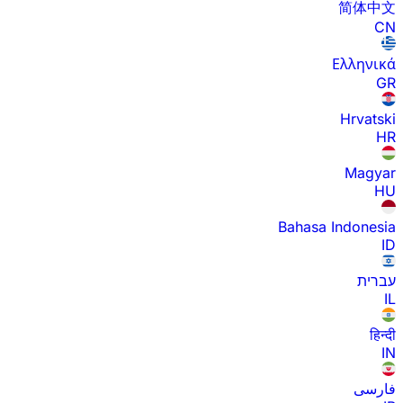
简体中文
CN
Ελληνικά
GR
Hrvatski
HR
Magyar
HU
Bahasa Indonesia
ID
עברית
IL
हिन्दी
IN
فارسی