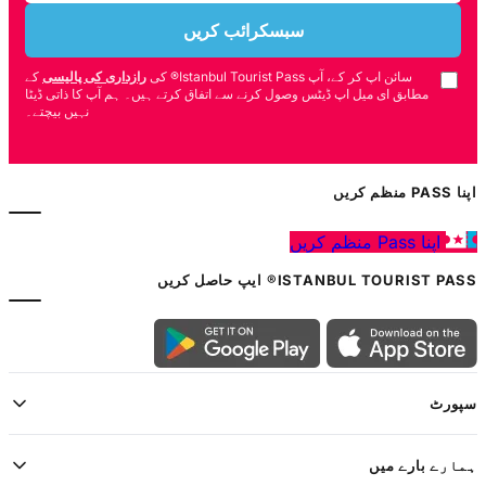
سبسکرائب کریں
سائن اپ کر کے، آپ Istanbul Tourist Pass® کی
رازداری کی پالیسی
کے
مطابق ای میل اپ ڈیٹس وصول کرنے سے اتفاق کرتے ہیں۔ ہم آپ کا ذاتی ڈیٹا
نہیں بیچتے۔
اپنا PASS منظم کریں
اپنا Pass منظم کریں
ISTANBUL TOURIST PASS® ایپ حاصل کریں
سپورٹ
ہمارے بارے میں