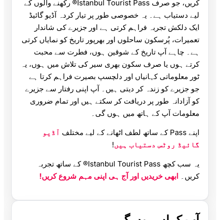
کریں، جو صرف Istanbul Tourist Pass® رکھنے والوں کے
لیے دستیاب ہے۔ یہ خصوصی طور پر تیار کردہ آڈیو گائیڈ
ایک دلکش تجربہ فراہم کرتی ہے اور جزیرے کی شاندار
تعمیرات، پُرسکون ساحلوں اور بھرپور تاریخ کو نمایاں کرتی
ہے۔ چاہے آپ تاریخ کے شوقین ہوں، فطرت سے محبت
کرتے ہوں یا صرف سکون بھری سیر کی تلاش میں ہوں، یہ
ٹور معلوماتی کہانیاں اور دلچسپ بصیرت فراہم کرتا ہے
جو جزیرے کو زندہ کر دیتی ہیں۔ آپ اپنی رفتار سے جزیرے
کو آزادانہ طور پر دریافت کر سکتے ہیں اور تمام ضروری
معلومات آپ کے ہاتھ میں ہوں گی۔
اپنے Pass کے ساتھ لطف اٹھانے کے لیے مختلف
آڈیو
گائیڈ روٹس دستیاب ہیں
!
یہ سب کچھ Istanbul Tourist Pass® کے ساتھ تجربہ
کریں۔
ابھی خریدیں اور آج ہی اپنی مہم شروع کریں!
آپ کہاں ہوں گے