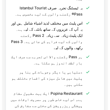
یہ ٹیسٹنگ تجربہ صرف Istanbul Tourist
Pass® رکھنے والوں کے لیے مخصوص ہے۔
اس پلیٹ میں مختلف لذیذ اشیاء شامل ہیں اور
یہ آپ کے عزیزوں کے ساتھ بانٹنے کے لیے ہے۔
ایک پلیٹ زیادہ سے زیادہ 2 Pass رکھنے
والوں کے لیے فراہم کی جاتی ہے۔ 3 Pass
رکھنے والوں کے لیے
ہر Pass رکھنے والا اس تجربے سے صرف ایک
بار لطف اندوز ہو سکتا ہے۔
دستیابی یا دیگر وجوہات کی بنا پر
پلیٹ میں شامل میزه کی اقسام مختلف ہو
سکتی ہیں۔
Popina Restaurant ایک بہت مقبول مقام
ہے، اس لیے خاص طور پر مصروف اوقات میں
پیشگی ریزرویشن کی سختی سے سفارش کی