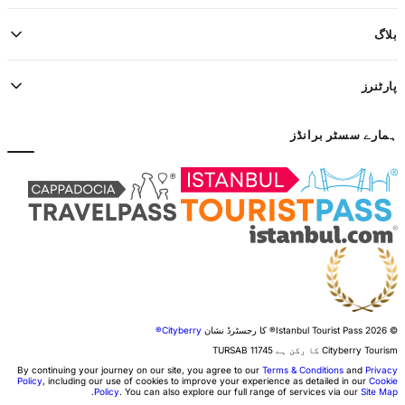
بلاگ
پارٹنرز
ہمارے سسٹر برانڈز
© 2026 Istanbul Tourist Pass®
کا رجسٹرڈ نشان
Cityberry®
Cityberry Tourism کا رکن ہے
11745
TURSAB
By continuing your journey on our site, you agree to our
Terms & Conditions
and
Privacy
Policy
, including our use of cookies to improve your experience as detailed in our
Cookie
.
Policy
. You can also explore our full range of services via our
Site Map