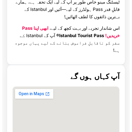
ٹیسٹنگ مینو خاص طور پر آپ کے لیے ایک تحفہ ہے، ہمارے
قابلِ قدر Pass ہولڈرز کے لیے—آئیں اور Istanbul کے
بہترین ذائقوں کا لطف اٹھائیں!
اس شاندار تجربے اور بہت کچھ کے لیے،
ابھی اپنا Pass
خریدیں!
Istanbul Tourist Pass®
آپ کے Istanbul کے
سفر کو ناقابلِ فراموش بنانے کے لیے یہاں موجود
ہے!
آپ کہاں ہوں گے