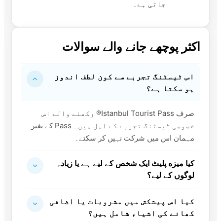
جاتی ہے۔
اکثر پوچھے جانے والے سوالات
اس ٹیسٹنگ تجربے سے کون لطف اندوز
ہو سکتا ہے؟
صرف Istanbul Tourist Pass® رکھنے والے اس
خصوصی ٹیسٹنگ تجربے کے اہل ہیں۔ Pass کے بغیر
مہمان اس میں شرکت نہیں کر سکتے۔
کیا میزه پلیٹ ایک شخص کے لیے ہے یا زیادہ
لوگوں کے لیے؟
کیا اس پیشکش میں مشروبات یا اضافی
کھانے کی اشیاء شامل ہیں؟