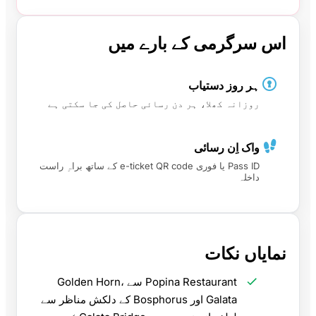
اس سرگرمی کے بارے میں
ہر روز دستیاب
روزانہ کھلا، ہر دن رسائی حاصل کی جا سکتی ہے
واک اِن رسائی
Pass ID یا فوری e-ticket QR code کے ساتھ براہِ راست
داخلہ
نمایاں نکات
Popina Restaurant سے Golden Horn،
Galata اور Bosphorus کے دلکش مناظر سے