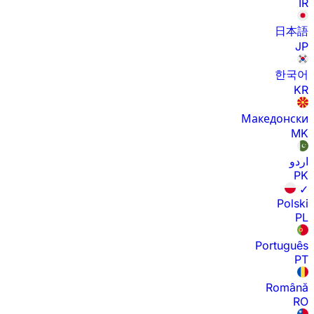
IR
日本語
JP
한국어
KR
Македонски
MK
اردو
PK
✓
Polski
PL
Português
PT
Română
RO