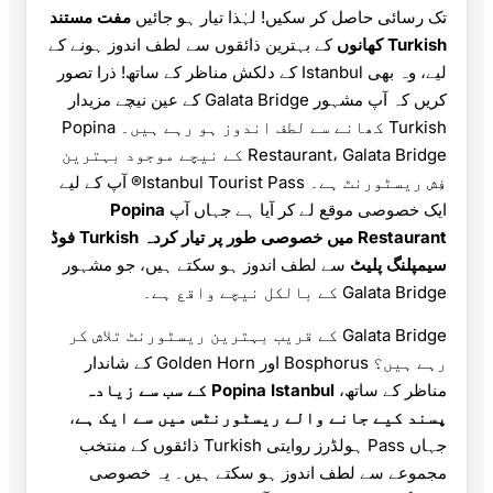
تک رسائی حاصل کر سکیں! لہٰذا تیار ہو جائیں
مفت مستند
Turkish کھانوں
کے بہترین ذائقوں سے لطف اندوز ہونے کے
لیے، وہ بھی Istanbul کے دلکش مناظر کے ساتھ! ذرا تصور
کریں کہ آپ مشہور Galata Bridge کے عین نیچے مزیدار
Turkish کھانے سے لطف اندوز ہو رہے ہیں۔ Popina
Restaurant، Galata Bridge کے نیچے موجود بہترین
فِش ریسٹورنٹ ہے۔ Istanbul Tourist Pass® آپ کے لیے
ایک خصوصی موقع لے کر آیا ہے جہاں آپ
Popina
Restaurant میں خصوصی طور پر تیار کردہ Turkish فوڈ
سیمپلنگ پلیٹ
سے لطف اندوز ہو سکتے ہیں، جو مشہور
Galata Bridge کے بالکل نیچے واقع ہے۔
Galata Bridge کے قریب بہترین ریسٹورنٹ تلاش کر
رہے ہیں؟ Bosphorus اور Golden Horn کے شاندار
مناظر کے ساتھ،
Popina Istanbul کے سب سے زیادہ
پسند کیے جانے والے ریسٹورنٹس میں سے ایک ہے
،
جہاں Pass ہولڈرز روایتی Turkish ذائقوں کے منتخب
مجموعے سے لطف اندوز ہو سکتے ہیں۔ یہ خصوصی