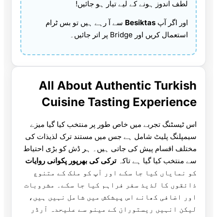
لطف اندوز ہونے کے لیے تیار ہو جائیں!
اور اگر آپ
Besiktas
سے آ رہے ہیں تو بس ٹرام
استعمال کریں اور Bridge پر اتر جائیں۔
All About Authentic Turkish
Cuisine Tasting Experience
اس ٹیسٹنگ تجربے میں خاص طور پر منتخب کیا گیا میزے
سیمپلنگ پلیٹ شامل ہے جس میں مستند ترک لذیذات کی
مختلف اقسام پیش کی جاتی ہیں۔ ہر ڈش کو بڑی احتیاط
سے منتخب کیا گیا ہے تاکہ
ترکی کی بھرپور پکوانی روایات
کو نمایاں کیا جا سکے اور آپ کو ملک کے متنوع
ذائقوں کا لذیذ سفر فراہم کیا جا سکے۔ مشروبات
اور اضافی کھانے اس پیشکش میں شامل نہیں ہیں،
لیکن انہیں ریستوران کے مینو سے علیحدہ آرڈر