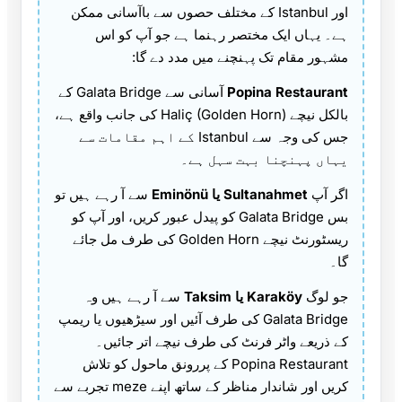
اور Istanbul کے مختلف حصوں سے باآسانی ممکن
ہے۔ یہاں ایک مختصر رہنما ہے جو آپ کو اس
مشہور مقام تک پہنچنے میں مدد دے گا:
Popina Restaurant
آسانی سے Galata Bridge کے
بالکل نیچے Haliç (Golden Horn) کی جانب واقع ہے،
جس کی وجہ سے Istanbul کے اہم مقامات سے
یہاں پہنچنا بہت سہل ہے۔
اگر آپ
Sultanahmet یا Eminönü
سے آ رہے ہیں تو
بس Galata Bridge کو پیدل عبور کریں، اور آپ کو
ریسٹورنٹ نیچے Golden Horn کی طرف مل جائے
گا۔
جو لوگ
Karaköy یا Taksim
سے آ رہے ہیں وہ
Galata Bridge کی طرف آئیں اور سیڑھیوں یا ریمپ
کے ذریعے واٹر فرنٹ کی طرف نیچے اتر جائیں۔
Popina Restaurant کے پررونق ماحول کو تلاش
کریں اور شاندار مناظر کے ساتھ اپنے meze تجربے سے