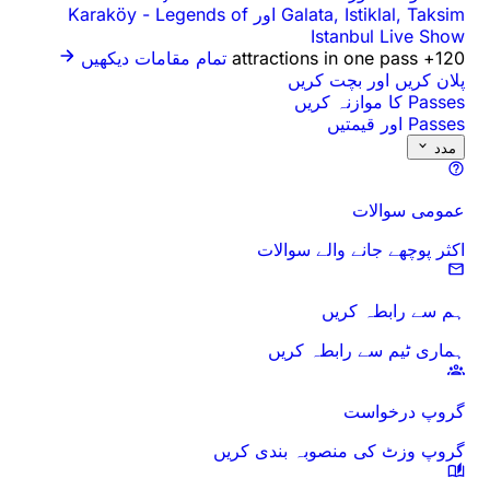
Galata, Istiklal, Taksim اور Karaköy
Legends of
-
Istanbul Live Show
120+ attractions in one pass
تمام مقامات دیکھیں
پلان کریں اور بچت کریں
Passes کا موازنہ کریں
Passes اور قیمتیں
مدد
عمومی سوالات
اکثر پوچھے جانے والے سوالات
ہم سے رابطہ کریں
ہماری ٹیم سے رابطہ کریں
گروپ درخواست
گروپ وزٹ کی منصوبہ بندی کریں