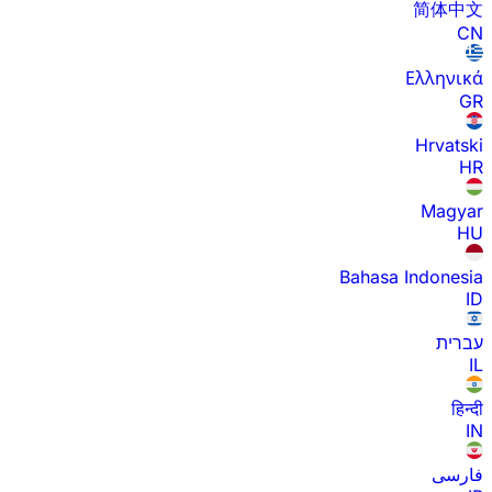
简体中文
CN
Ελληνικά
GR
Hrvatski
HR
Magyar
HU
Bahasa Indonesia
ID
עברית
IL
हिन्दी
IN
فارسی