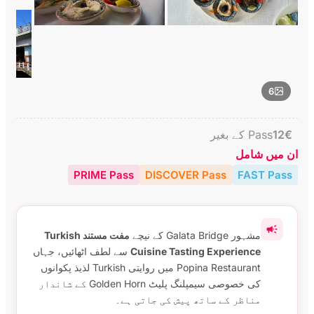
6
€
12
Pass کے بغیر
ان میں شامل
PRIME Pass
DISCOVER Pass
FAST Pass
مشہور Galata Bridge کے نیچے
مفت مستند Turkish
Cuisine Tasting Experience
سے لطف اٹھائیں، جہاں
Popina Restaurant میں روایتی Turkish لذیذ پکوانوں
کی خصوصی سیمپلنگ پلیٹ Golden Horn کے شاندار
مناظر کے ساتھ پیش کی جاتی ہے۔