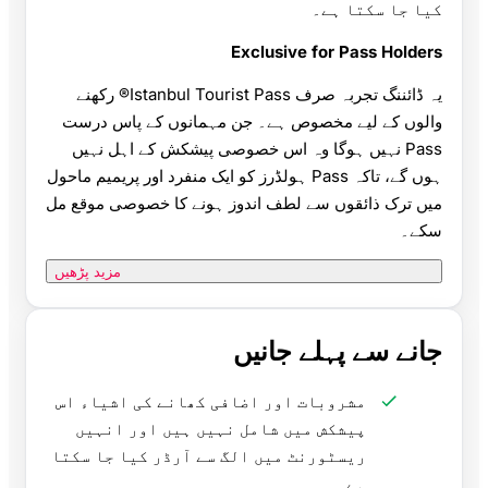
کیا جا سکتا ہے۔
Exclusive for Pass Holders
یہ ڈائننگ تجربہ صرف Istanbul Tourist Pass® رکھنے
والوں کے لیے مخصوص ہے۔ جن مہمانوں کے پاس درست
Pass نہیں ہوگا وہ اس خصوصی پیشکش کے اہل نہیں
ہوں گے، تاکہ Pass ہولڈرز کو ایک منفرد اور پریمیم ماحول
میں ترک ذائقوں سے لطف اندوز ہونے کا خصوصی موقع مل
سکے۔
مزید پڑھیں
جانے سے پہلے جانیں
مشروبات اور اضافی کھانے کی اشیاء اس
پیشکش میں شامل نہیں ہیں اور انہیں
ریسٹورنٹ میں الگ سے آرڈر کیا جا سکتا
ہے۔