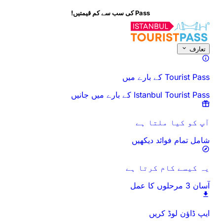
Pass کی سب سے کم قیمتیں!
اس سرگرمی کے بارے میں
جائزہ
اوقات اور دورانیہ
سب کچھ
جانے سے پہلے
تعارف
Tourist Pass کے بارے میں
Istanbul Tourist Pass کے بارے میں جانیں
آپ کو کیا ملتا ہے
شامل تمام فوائد دیکھیں
یہ کیسے کام کرتا ہے
آسان 3 مرحلوں کا عمل
ایپ ڈاؤن لوڈ کریں