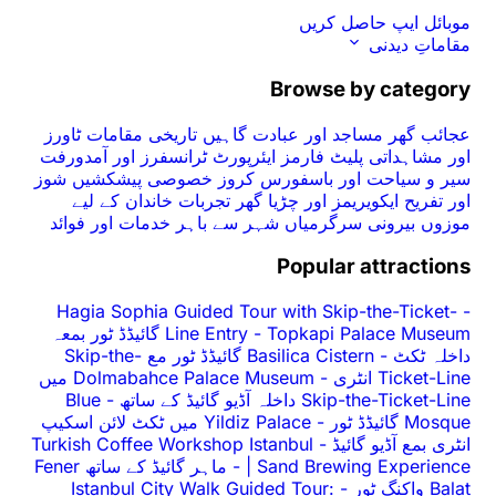
موبائل ایپ حاصل کریں
مقاماتِ دیدنی
Browse by category
عجائب گھر
مساجد اور عبادت گاہیں
تاریخی مقامات
ٹاورز
اور مشاہداتی پلیٹ فارمز
ایئرپورٹ ٹرانسفرز اور آمدورفت
سیر و سیاحت اور باسفورس کروز
خصوصی پیشکشیں
شوز
اور تفریح
ایکویریمز اور چڑیا گھر
تجربات
خاندان کے لیے
موزوں
بیرونی سرگرمیاں
شہر سے باہر
خدمات اور فوائد
Popular attractions
Hagia Sophia Guided Tour with Skip-the-Ticket-
-
-
Line Entry
Topkapi Palace Museum گائیڈڈ ٹور بمعہ
داخلہ ٹکٹ
-
Basilica Cistern گائیڈڈ ٹور مع Skip-the-
Ticket-Line انٹری
-
Dolmabahce Palace Museum میں
Skip-the-Ticket-Line داخلہ آڈیو گائیڈ کے ساتھ
-
Blue
Mosque گائیڈڈ ٹور
-
Yildiz Palace میں ٹکٹ لائن اسکیپ
انٹری بمع آڈیو گائیڈ
-
Turkish Coffee Workshop Istanbul
| Sand Brewing Experience
-
ماہر گائیڈ کے ساتھ Fener
Balat واکنگ ٹور
-
Istanbul City Walk Guided Tour: