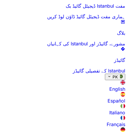
مفت Istanbul ڈیجیٹل گائیڈ بک
ہماری مفت ڈیجیٹل گائیڈ ڈاؤن لوڈ کریں
بلاگ
مشورے، گائیڈز اور Istanbul کی کہانیاں
گائیڈز
Istanbul کے تفصیلی گائیڈز
PK
English
Español
Italiano
Français