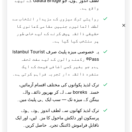
لطف اندوز ہوں، جو Galata Bridge کے نیچے
واقع ہے۔
روایتی ترک میزوں کے مزیدار انتخاب سے
لطف اٹھائیں، جنہیں مقامی کھانوں کا
حقیقی ذائقہ پیش کرنے کے لیے خاص طور
پر منتخب کیا گیا ہے۔
یہ خصوصی میزه پلیٹ صرف Istanbul Tourist
Pass® رکھنے والوں کے لیے مفت تحفہ
ہے، جو بغیر کسی اضافی قیمت کے ایک
منفرد ذائقہ دار تجربہ فراہم کرتی ہے۔
ترک لذیذ پکوانوں کی مختلف اقسام آزمائیں،
خستہ boreks سے لے کر بھرپور ذائقے والے
بینگن کے میزه تک — سب ایک ہی پلیٹ میں۔
ترک لذیذ کھانوں سے لطف اندوز ہوتے ہوئے
پرسکون اور دلکش ماحول کا مزہ لیں، اور ایک
ناقابلِ فراموش ڈائننگ تجربہ حاصل کریں۔