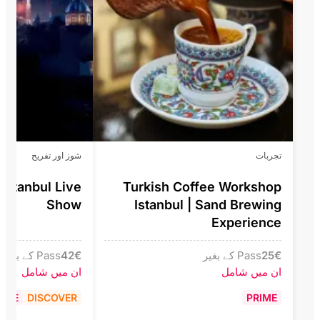
تجربات
شوز اور تفریح
Istanbul Live
Turkish Coffee Workshop
Show
Istanbul | Sand Brewing
Experience
€
25
Pass کے بغیر
€
42
Pass کے بغیر
ان میں شامل
ان میں شامل
RIME
DISCOVER
PRIME