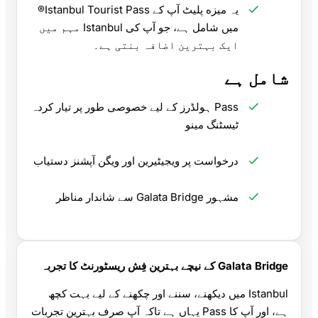
یہ میزه پلیٹ آپ کے Istanbul Tourist Pass®
میں شامل ہے، جو آپ کی Istanbul مہم میں
ایک بہترین اضافہ بنتی ہے۔
شامل ہے
Pass ہولڈرز کے لیے خصوصی طور پر تیار کردہ
ٹیسٹنگ مینو
درخواست پر ویجیٹیرین اور ویگن آپشنز دستیاب
مشہور Galata Bridge سے شاندار مناظر
Galata Bridge کے نیچے بہترین فِش ریسٹورنٹ کا تجربہ
Istanbul میں دیکھنے، سننے اور چکھنے کے لیے بہت کچھ
ہے، اور آپ کا Pass یہاں ہے تاکہ آپ صرف بہترین تجربات