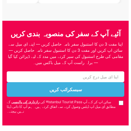
آئیے آپ کے سفر کی منصوبہ بندی کریں
اپنا مفت 3 دن کا استنبول سفر نامہ حاصل کریں — اپنے ای میل سے
سائن اپ کریں اور مفت 3 دن کا استنبول سفر نامہ حاصل کریں —
مقامی کی طرح استنبول کی سیر کرنے میں مدد کے لیے ڈیزائن کیا گیا
— براہ راست آپ کے میل باکس میں۔
سبسکرائب کریں
سائن اپ کر کے، آپ Istanbul Tourist Pass® کی
رازداری کی پالیسی
کے
مطابق ای میل اپ ڈیٹس وصول کرنے سے اتفاق کرتے ہیں۔ ہم آپ کا ذاتی ڈیٹا
نہیں بیچتے۔