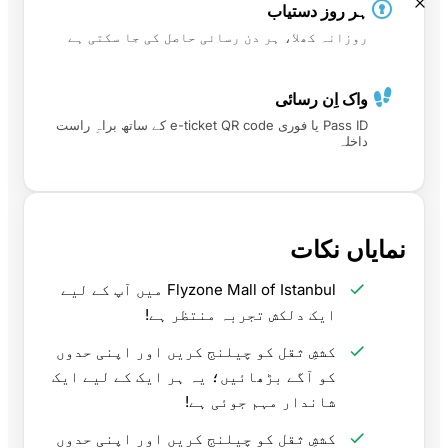
ہر روز دستیاب
روزانہ کھلا، ہر دن رسائی حاصل کی جا سکتی ہے
واک اِن رسائی
Pass ID یا فوری e-ticket QR code کے ساتھ براہِ راست
داخلہ
نمایاں نکات
Flyzone Mall of Istanbul میں آپ کے لیے
ایک دلکش تجربہ منتظر ہے!
کششِ ثقل کو چیلنج کریں اور اپنی حدوں
کو آگے بڑھائیں؛ یہ ہر ایک کے لیے ایک
شاندار مہم جوئی ہے!
کششِ ثقل کو چیلنج کریں اور اپنی حدوں