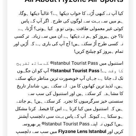
کیا آپ نے کبھی اُڑنے کا خواب دیکھا ہے؟ غالباً دیکھا ہوگا،
ہم میں سے بہت سے لوگوں کی طرح۔ اگر آپ کے پاس
کوئی غیر معمولی طاقت ہوتی تو وہ کیا ہوتی؟ اُڑنا، ہے
نا؟ جن ہیروز کو ہم نے دیکھا ہے ان میں سے زیادہ تر کسی
نہ کسی طرح اُڑ سکتے ہیں! آج آپ کی باری ہے کہ اُڑیں اور
تمام ہیروز کو چیلنج کریں!
استنبول میں Istanbul Tourist Pass® کے ساتھ تفریح
کا وقت ہے!
Istanbul Tourist Pass®
آپ کو ان جگہوں
تک لے جاتا ہے جہاں آپ خوبصورت ترین مناظر دیکھ سکتے
ہیں، لذیذ ترین کھانوں کا مزہ لے سکتے ہیں، شاندار تاریخ
کا مشاہدہ کر سکتے ہیں اور استنبول کی سب سے
سنسنی خیز سرگرمیوں کا تجربہ کر سکتے ہیں! ہم جانتے
ہیں کہ استنبول میں کیا کرنا ہے اس کا فیصلہ کرنا مشکل
ہو سکتا ہے کیونکہ آپ کے پاس بہت سی دلچسپ آپشنز
ہیں! کیوں نہ اپنے Istanbul Tourist Pass® پر بھروسہ
کریں اور
Flyzone Lens Istanbul
میں سب سے دلچسپ