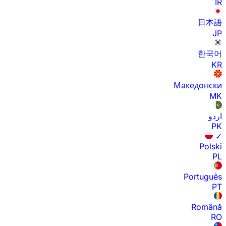
IR
日本語
JP
한국어
KR
Македонски
MK
اردو
PK
✓
Polski
PL
Português
PT
Română
RO