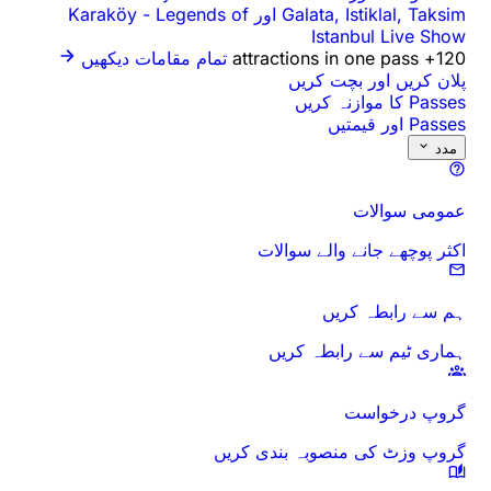
Galata, Istiklal, Taksim اور Karaköy
Legends of
-
Istanbul Live Show
120+ attractions in one pass
تمام مقامات دیکھیں
پلان کریں اور بچت کریں
Passes کا موازنہ کریں
Passes اور قیمتیں
مدد
عمومی سوالات
اکثر پوچھے جانے والے سوالات
ہم سے رابطہ کریں
ہماری ٹیم سے رابطہ کریں
گروپ درخواست
گروپ وزٹ کی منصوبہ بندی کریں