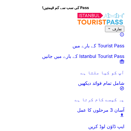
Pass کی سب سے کم قیمتیں!
اس سرگرمی کے بارے میں
جائزہ
اوقات اور دورانیہ
سب کچھ
جانے سے پہلے
تعارف
Tourist Pass کے بارے میں
Istanbul Tourist Pass کے بارے میں جانیں
آپ کو کیا ملتا ہے
شامل تمام فوائد دیکھیں
یہ کیسے کام کرتا ہے
آسان 3 مرحلوں کا عمل
ایپ ڈاؤن لوڈ کریں