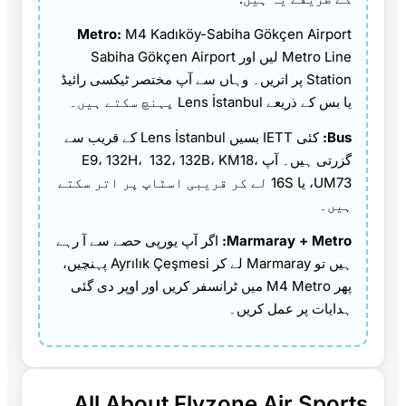
Metro:
M4 Kadıköy-Sabiha Gökçen Airport
Metro Line لیں اور Sabiha Gökçen Airport
Station پر اتریں۔ وہاں سے آپ مختصر ٹیکسی رائیڈ
یا بس کے ذریعے Lens İstanbul پہنچ سکتے ہیں۔
Bus:
کئی IETT بسیں Lens İstanbul کے قریب سے
گزرتی ہیں۔ آپ E9، 132H، 132، 132B، KM18،
UM73، یا 16S لے کر قریبی اسٹاپ پر اتر سکتے
ہیں۔
Marmaray + Metro:
اگر آپ یورپی حصے سے آ رہے
ہیں تو Marmaray لے کر Ayrılık Çeşmesi پہنچیں،
پھر M4 Metro میں ٹرانسفر کریں اور اوپر دی گئی
ہدایات پر عمل کریں۔
All About Flyzone Air Sports