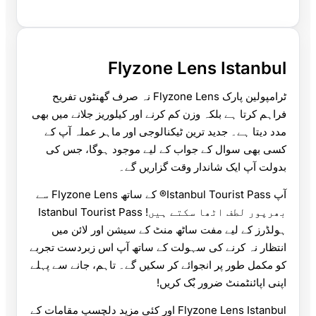
Flyzone Lens Istanbul
ٹرامپولین پارک Flyzone Lens نہ صرف گھنٹوں تفریح
فراہم کرتا ہے بلکہ وزن کم کرنے اور کیلوریز جلانے میں بھی
مدد دیتا ہے۔ جدید ترین ٹیکنالوجی اور ماہر عملہ آپ کے
کسی بھی سوال کے جواب کے لیے موجود ہوگا، جس کی
بدولت آپ ایک شاندار وقت گزاریں گے۔
آپ Istanbul Tourist Pass® کے ساتھ Flyzone Lens سے
بھرپور لطف اٹھا سکتے ہیں! Istanbul Tourist Pass
ہولڈرز کے لیے مفت ساٹھ منٹ کے سیشن اور لائن میں
انتظار نہ کرنے کی سہولت کے ساتھ آپ اس زبردست تجربے
کو مکمل طور پر انجوائے کر سکیں گے۔ تاہم، جانے سے پہلے
اپنی اپائنٹمنٹ ضرور بُک کریں!
Flyzone Lens Istanbul اور کئی مزید دلچسپ مقامات کے