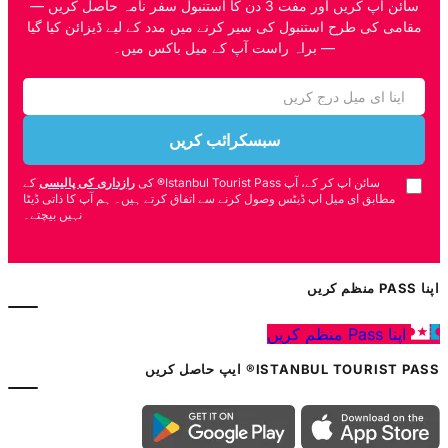
سائن اپ کریں اور مفت 3 دن کا استنبول سفر نامہ حاصل کریں —
مقامی کی طرح استنبول کی سیر کرنے میں مدد کے لیے ڈیزائن کیا گیا
— براہ راست آپ کے میل باکس میں۔
سبسکرائب کریں
سائن اپ کر کے، آپ Istanbul Tourist Pass® کی
رازداری کی پالیسی
کے
مطابق ای میل اپ ڈیٹس وصول کرنے سے اتفاق کرتے ہیں۔ ہم آپ کا ذاتی ڈیٹا
نہیں بیچتے۔
اپنا PASS منظم کریں
اپنا Pass منظم کریں
ISTANBUL TOURIST PASS® ایپ حاصل کریں