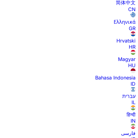
简体中文
CN
Ελληνικά
GR
Hrvatski
HR
Magyar
HU
Bahasa Indonesia
ID
עברית
IL
हिन्दी
IN
فارسی