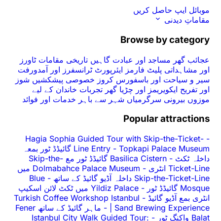
موبائل ایپ حاصل کریں
مقاماتِ دیدنی
Browse by category
عجائب گھر
مساجد اور عبادت گاہیں
تاریخی مقامات
ٹاورز
اور مشاہداتی پلیٹ فارمز
ایئرپورٹ ٹرانسفرز اور آمدورفت
سیر و سیاحت اور باسفورس کروز
خصوصی پیشکشیں
شوز
اور تفریح
ایکویریمز اور چڑیا گھر
تجربات
خاندان کے لیے
موزوں
بیرونی سرگرمیاں
شہر سے باہر
خدمات اور فوائد
Popular attractions
Hagia Sophia Guided Tour with Skip-the-Ticket-
-
-
Line Entry
Topkapi Palace Museum گائیڈڈ ٹور بمعہ
داخلہ ٹکٹ
-
Basilica Cistern گائیڈڈ ٹور مع Skip-the-
Ticket-Line انٹری
-
Dolmabahce Palace Museum میں
Skip-the-Ticket-Line داخلہ آڈیو گائیڈ کے ساتھ
-
Blue
Mosque گائیڈڈ ٹور
-
Yildiz Palace میں ٹکٹ لائن اسکیپ
انٹری بمع آڈیو گائیڈ
-
Turkish Coffee Workshop Istanbul
| Sand Brewing Experience
-
ماہر گائیڈ کے ساتھ Fener
Balat واکنگ ٹور
-
Istanbul City Walk Guided Tour: