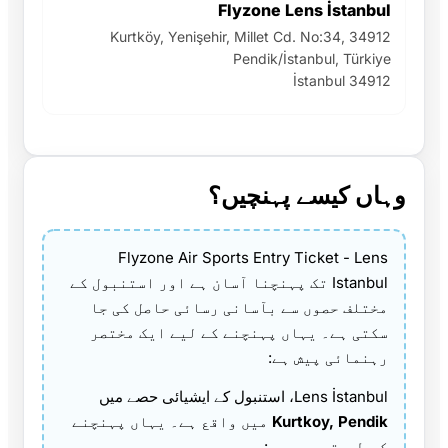
Flyzone Lens İstanbul
Kurtköy, Yenişehir, Millet Cd. No:34, 34912
Pendik/İstanbul, Türkiye
İstanbul 34912
وہاں کیسے پہنچیں؟
Flyzone Air Sports Entry Ticket - Lens
Istanbul تک پہنچنا آسان ہے اور استنبول کے
مختلف حصوں سے بآسانی رسائی حاصل کی جا
سکتی ہے۔ یہاں پہنچنے کے لیے ایک مختصر
رہنمائی پیش ہے:
Lens İstanbul، استنبول کے ایشیائی حصے میں
Kurtkoy, Pendik
میں واقع ہے۔ یہاں پہنچنے
کے طریقے یہ ہیں: