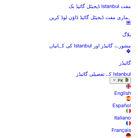
مفت Istanbul ڈیجیٹل گائیڈ بک
ہماری مفت ڈیجیٹل گائیڈ ڈاؤن لوڈ کریں
بلاگ
مشورے، گائیڈز اور Istanbul کی کہانیاں
گائیڈز
Istanbul کے تفصیلی گائیڈز
PK
English
Español
Italiano
Français