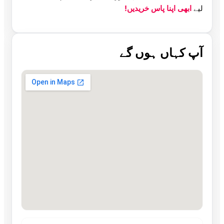
لیے
ابھی اپنا پاس خریدیں!
آپ کہاں ہوں گے