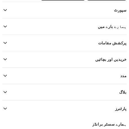
سپورٹ
ہمارے بارے میں
پرکشش مقامات
خریدیں اور بچائیں
مدد
بلاگ
پارٹنرز
ہمارے سسٹر برانڈز