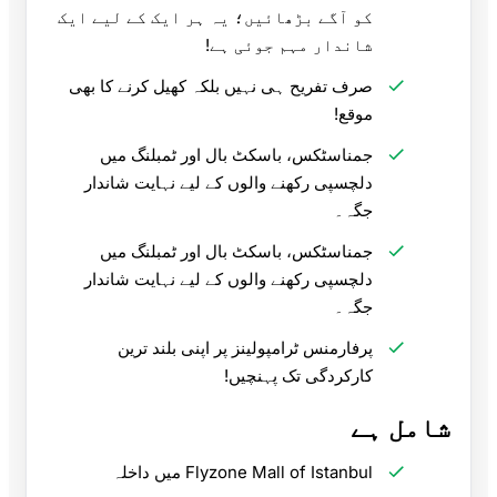
کو آگے بڑھائیں؛ یہ ہر ایک کے لیے ایک
شاندار مہم جوئی ہے!
صرف تفریح ہی نہیں بلکہ کھیل کرنے کا بھی
موقع!
جمناسٹکس، باسکٹ بال اور ٹمبلنگ میں
دلچسپی رکھنے والوں کے لیے نہایت شاندار
جگہ۔
جمناسٹکس، باسکٹ بال اور ٹمبلنگ میں
دلچسپی رکھنے والوں کے لیے نہایت شاندار
جگہ۔
پرفارمنس ٹرامپولینز پر اپنی بلند ترین
کارکردگی تک پہنچیں!
شامل ہے
Flyzone Mall of Istanbul میں داخلہ