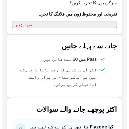
سرگرمیوں کا تجربہ کریں؟
تفریحی اور محفوظ زون میں فلائنگ کا تجربہ
مزید پڑھیں
جانے سے پہلے جانیں
Pass میں 60 منٹ شامل ہیں
اگر آپ سرگرمی کا وقت بڑھانا چاہتے
ہیں تو آپ کو مقام پر براہِ راست
ادائیگی کرنی ہوگی۔
اکثر پوچھے جانے والے سوالات
کیا Flyzone کا تجربہ کرنے کے لیے عمر