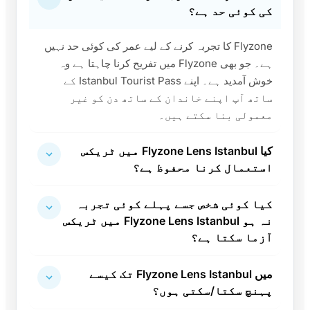
کی کوئی حد ہے؟
Flyzone کا تجربہ کرنے کے لیے عمر کی کوئی حد نہیں
ہے۔ جو بھی Flyzone میں تفریح کرنا چاہتا ہے وہ
خوش آمدید ہے۔ اپنے Istanbul Tourist Pass کے
ساتھ آپ اپنے خاندان کے ساتھ دن کو غیر
معمولی بنا سکتے ہیں۔
کیا Flyzone Lens Istanbul میں ٹریکس
استعمال کرنا محفوظ ہے؟
کیا کوئی شخص جسے پہلے کوئی تجربہ
نہ ہو Flyzone Lens Istanbul میں ٹریکس
آزما سکتا ہے؟
میں Flyzone Lens Istanbul تک کیسے
پہنچ سکتا/سکتی ہوں؟