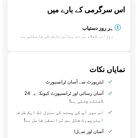
اس سرگرمی کے بارے میں
ہر روز دستیاب
روزانہ کھلا، ہر دن رسائی حاصل کی جا سکتی ہے
نمایاں نکات
ایئرپورٹ سے آسان ٹرانسپورٹ
آسان رسائی اور ٹرانسپورٹ کیونکہ یہ 24
گھنٹے چلتی ہے!
اس میں آپ کی پسند کی منزل تک ایک طرفہ
ایئرپورٹ شٹل بس ٹرانسفر شامل ہے!
آسان اور سہل!