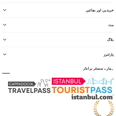
خریدیں اور بچائیں
مدد
بلاگ
پارٹنرز
ہمارے سسٹر برانڈز