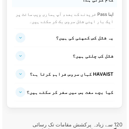
اپنا Pass خریدنے کے بعد، آپ ہماری ویب سائٹ پر
ایک بار اپنی شٹل سروس بک کر سکتے ہیں۔
یہ شٹل کس کمپنی کی ہیں؟
شٹل کب چلتی ہیں؟
HAVAIST کہاں سروس فراہم کرتا ہے؟
کیا بچے مفت بس میں سفر کر سکتے ہیں؟
120 سے زیادہ پرکشش مقامات تک رسائی