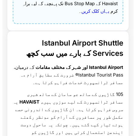
Havaist کے Bus Stop Map تک پہنچنے کے لیے براہِ
کرم
یہاں کلک کریں
۔
Istanbul Airport Shuttle
Services کے بارے میں سب کچھ
Istanbul Airport اور شہر کے مختلف مقامات
کے درمیان،
Istanbul Tourist Pass® ضرورت کے مطابق آرام دہ
مسافر ٹرانسپورٹ خدمات فراہم کرتا ہے۔
105 گاڑیوں کے ساتھ جو سامان کے ساتھ شہری
مسافر ٹرانسپورٹ کے لیے موزوں ہیں،
HAVAIST
یہ
سروس فراہم کرتا ہے۔ ان گاڑیوں کے اندرونی حصے
مکمل طور پر مسافروں کے آرام کو مدِنظر رکھتے
ہوئے تیار کیے گئے ہیں۔ چونکہ یہ ماحول دوست
ایندھن استعمال کرتی ہیں اور گاڑیوں کو