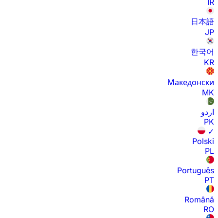
IR
日本語
JP
한국어
KR
Македонски
MK
اردو
PK
✓
Polski
PL
Português
PT
Română
RO