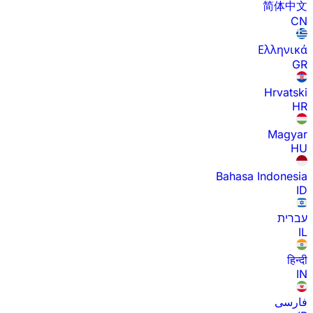
简体中文
CN
Ελληνικά
GR
Hrvatski
HR
Magyar
HU
Bahasa Indonesia
ID
עברית
IL
हिन्दी
IN
فارسی