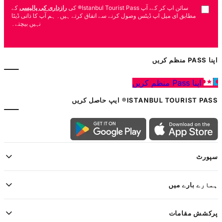
سائن اپ کر کے، آپ Istanbul Tourist Pass® کی
رازداری کی پالیسی
کے
مطابق ای میل اپ ڈیٹس وصول کرنے سے اتفاق کرتے ہیں۔ ہم آپ کا ذاتی ڈیٹا
نہیں بیچتے۔
اپنا PASS منظم کریں
اپنا Pass منظم کریں
ISTANBUL TOURIST PASS® ایپ حاصل کریں
سپورٹ
ہمارے بارے میں
پرکشش مقامات