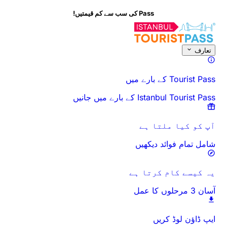
Pass کی سب سے کم قیمتیں!
اس سرگرمی کے بارے میں
جائزہ
اوقات اور دورانیہ
سب کچھ
جانے سے پہلے
تعارف
Tourist Pass کے بارے میں
Istanbul Tourist Pass کے بارے میں جانیں
آپ کو کیا ملتا ہے
شامل تمام فوائد دیکھیں
یہ کیسے کام کرتا ہے
آسان 3 مرحلوں کا عمل
ایپ ڈاؤن لوڈ کریں