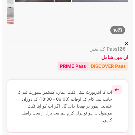
10
€
12
Pass کے بغیر
ان میں شامل
PRIME Pass
DISCOVER Pass
آپ کا ایئرپورٹ شٹل ٹکٹ ہمارے کسٹمر سپورٹ ٹیم کی
جانب سے کام کے اوقات (09:00 - 18:00) کے دوران
علیحدہ طور پر بھیجا جائے گا۔ اگر آپ کو اپنا ٹکٹ
موصول نہ ہو تو براہِ کرم ہم سے براہِ راست رابطہ
کریں۔