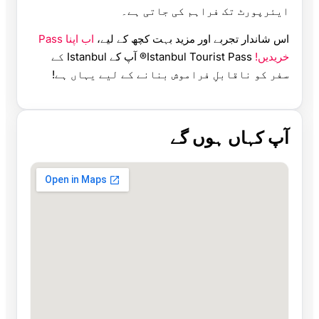
ایئرپورٹ تک فراہم کی جاتی ہے۔
اس شاندار تجربے اور مزید بہت کچھ کے لیے،
اب اپنا Pass
خریدیں!
Istanbul Tourist Pass® آپ کے Istanbul کے
سفر کو ناقابلِ فراموش بنانے کے لیے یہاں ہے!
آپ کہاں ہوں گے