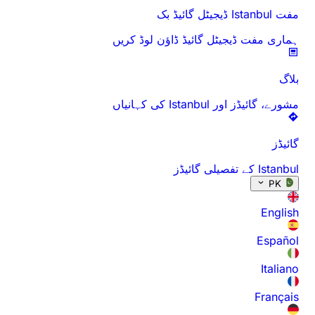
مفت Istanbul ڈیجیٹل گائیڈ بک
ہماری مفت ڈیجیٹل گائیڈ ڈاؤن لوڈ کریں
بلاگ
مشورے، گائیڈز اور Istanbul کی کہانیاں
گائیڈز
Istanbul کے تفصیلی گائیڈز
PK
English
Español
Italiano
Français