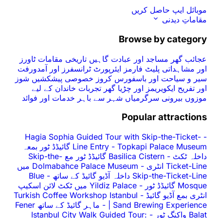
موبائل ایپ حاصل کریں
مقاماتِ دیدنی
Browse by category
عجائب گھر
مساجد اور عبادت گاہیں
تاریخی مقامات
ٹاورز
اور مشاہداتی پلیٹ فارمز
ایئرپورٹ ٹرانسفرز اور آمدورفت
سیر و سیاحت اور باسفورس کروز
خصوصی پیشکشیں
شوز
اور تفریح
ایکویریمز اور چڑیا گھر
تجربات
خاندان کے لیے
موزوں
بیرونی سرگرمیاں
شہر سے باہر
خدمات اور فوائد
Popular attractions
Hagia Sophia Guided Tour with Skip-the-Ticket-
-
-
Line Entry
Topkapi Palace Museum گائیڈڈ ٹور بمعہ
داخلہ ٹکٹ
-
Basilica Cistern گائیڈڈ ٹور مع Skip-the-
Ticket-Line انٹری
-
Dolmabahce Palace Museum میں
Skip-the-Ticket-Line داخلہ آڈیو گائیڈ کے ساتھ
-
Blue
Mosque گائیڈڈ ٹور
-
Yildiz Palace میں ٹکٹ لائن اسکیپ
انٹری بمع آڈیو گائیڈ
-
Turkish Coffee Workshop Istanbul
| Sand Brewing Experience
-
ماہر گائیڈ کے ساتھ Fener
Balat واکنگ ٹور
-
Istanbul City Walk Guided Tour: