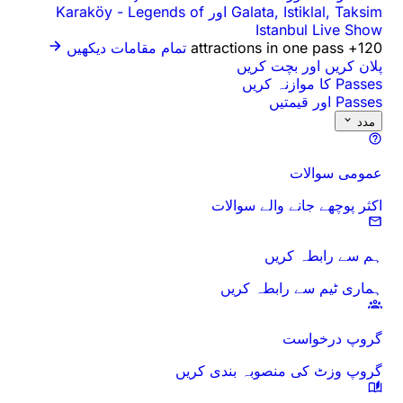
Galata, Istiklal, Taksim اور Karaköy
Legends of
-
Istanbul Live Show
120+ attractions in one pass
تمام مقامات دیکھیں
پلان کریں اور بچت کریں
Passes کا موازنہ کریں
Passes اور قیمتیں
مدد
عمومی سوالات
اکثر پوچھے جانے والے سوالات
ہم سے رابطہ کریں
ہماری ٹیم سے رابطہ کریں
گروپ درخواست
گروپ وزٹ کی منصوبہ بندی کریں