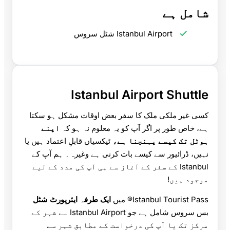
شامل ہے
Istanbul Airport شٹل سروس
Istanbul Airport Shuttle
کسی غیر ملکی ملک کا سفر بعض اوقات مشکل ہو سکتا
ہے، خاص طور پر اگر آپ کو یہ معلوم نہ ہو کہ
اپنے
ہوٹل تک کیسے پہنچنا ہے،
ٹیکسیاں قابلِ اعتماد ہیں یا
نہیں، ڈرائیور سے کیسے بات کرنی ہے وغیرہ۔ ہم آپ کے
Istanbul کے سفر کے آغاز سے ہی آپ کی مدد کے لیے
موجود ہیں!
Istanbul Tourist Pass® میں
ایک طرفہ ایئرپورٹ شٹل
بس سروس شامل ہے جو Istanbul Airport سے شہر کے
مرکز تک یا آپ کی درخواست کے مطابق شہر سے