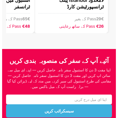
لامحدود Istanbul پبلک
استنبول میں پرا
ٹرانسپورٹیشن کارڈ
ٹرانسفر
€
29
Pass کے بغیر
€
65
Pass کے بغیر
€26
Pass کے ساتھ رعایتی
€48
Pass کے ساتھ رعایتی
آئیے آپ کے سفر کی منصوبہ بندی کریں
اپنا مفت 3 دن کا استنبول سفر نامہ حاصل کریں — اپنے ای میل سے
سائن اپ کریں اور مفت 3 دن کا استنبول سفر نامہ حاصل کریں —
مقامی کی طرح استنبول کی سیر کرنے میں مدد کے لیے ڈیزائن کیا گیا
— براہ راست آپ کے میل باکس میں۔
سبسکرائب کریں