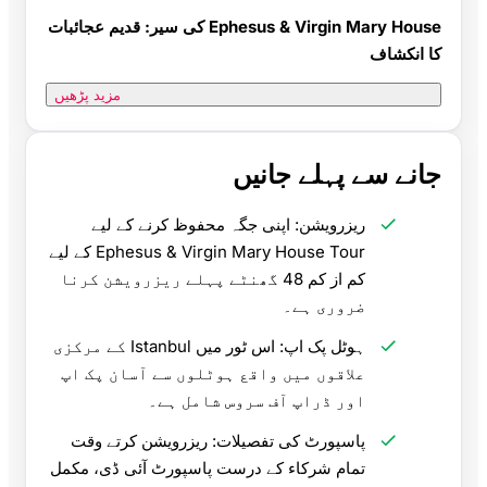
Ephesus & Virgin Mary House کی سیر: قدیم عجائبات
کا انکشاف
مزید پڑھیں
جانے سے پہلے جانیں
ریزرویشن: اپنی جگہ محفوظ کرنے کے لیے
Ephesus & Virgin Mary House Tour کے لیے
کم از کم 48 گھنٹے پہلے ریزرویشن کرنا
ضروری ہے۔
ہوٹل پک اپ: اس ٹور میں Istanbul کے مرکزی
علاقوں میں واقع ہوٹلوں سے آسان پک اپ
اور ڈراپ آف سروس شامل ہے۔
پاسپورٹ کی تفصیلات: ریزرویشن کرتے وقت
تمام شرکاء کے درست پاسپورٹ آئی ڈی، مکمل