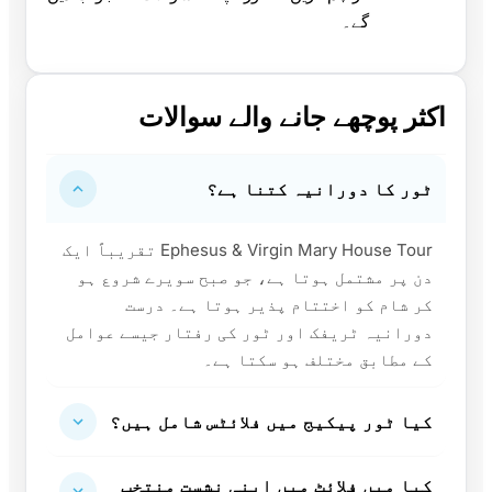
گے۔
اکثر پوچھے جانے والے سوالات
ٹور کا دورانیہ کتنا ہے؟
Ephesus & Virgin Mary House Tour تقریباً ایک
دن پر مشتمل ہوتا ہے، جو صبح سویرے شروع ہو
کر شام کو اختتام پذیر ہوتا ہے۔ درست
دورانیہ ٹریفک اور ٹور کی رفتار جیسے عوامل
کے مطابق مختلف ہو سکتا ہے۔
کیا ٹور پیکیج میں فلائٹس شامل ہیں؟
کیا میں فلائٹ میں اپنی نشست منتخب