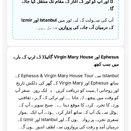
گا اور آپ کو ٹور کے آغاز کے مقام تک منتقل کیا جائے
گا۔
آپ کی سہولت کے لیے ٹور میں
Istanbul اور Izmir
کے درمیان آنے جانے کی پروازیں
شامل ہیں۔
Ephesus اور Virgin Mary House گائیڈڈ ڈے ٹرپ کے بارے
میں سب کچھ
Istanbul سے Ephesus & Virgin Mary House Tour کے
ساتھ Ephesus اور Virgin Mary کے گھر کی دلکش تاریخ
اور روحانی اہمیت کو دریافت کریں۔ یہ ایک روزہ سفر آپ
کو وقت میں پیچھے لے جاتا ہے اور ترکی کے گہرے ثقافتی
ورثے کا تجربہ کرنے کا موقع دیتا ہے۔ صبح سویرے آپ کے
ہوٹل سے پک اَپ کے ساتھ آغاز کرتے ہوئے، آپ ایک ہموار
سفری تجربے پر روانہ ہوں گے اور Istanbul اور Izmir کے
درمیان آمد و رفت کی پروازوں سے لطف اندوز ہوں گے۔