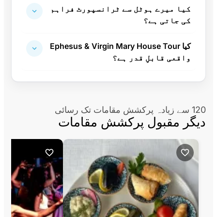
کیا میرے ہوٹل سے ٹرانسپورٹ فراہم
کی جاتی ہے؟
کیا Ephesus & Virgin Mary House Tour
واقعی قابلِ قدر ہے؟
120 سے زیادہ پرکشش مقامات تک رسائی
دیگر مقبول پرکشش مقامات