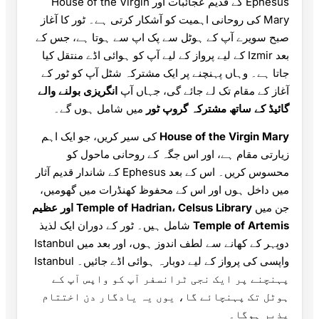
Ephesus کے قدیم عجائبات اور House of the Virgin
Mary کی روحانی اہمیت کو آشکار کرتی ہے۔ ٹور کا آغاز
صبح سویرے آپ کے ہوٹل سے پک اپ سے ہوتا ہے، جس کے
بعد Izmir کے لیے پرواز کے لیے آپ کو ہوائی اڈے منتقل کیا
جاتا ہے۔ وہاں پہنچنے پر ایک مشترکہ شٹل آپ کو ٹور کے
آغاز کے مقام تک لے جائے گی، جہاں آپ
انگریزی بولنے والے
گائیڈ کے ساتھ مشترکہ گروپ ٹور
میں شامل ہوں گے۔
House of the Virgin Mary
کی سیر کریں، جو ایک اہم
زیارتی مقام ہے، اور اس جگہ کے روحانی ماحول کو
محسوس کریں۔ اس کے بعد Ephesus کے شاندار قدیم آثار
میں داخل ہوں اور اس کے محفوظ کھنڈرات میں گھومیں،
جن میں
Temple of Hadrian، Celsus Library اور عظیم
Temple of Artemis
شامل ہیں۔ ٹور کے دوران ایک لذیذ
دوپہر کے کھانے سے لطف اندوز ہوں، اور بعد میں Istanbul
واپسی کی پرواز کے لیے دوبارہ ہوائی اڈے جائیں۔ Istanbul
پہنچنے پر ایک نجی ٹرانسفر آپ کو واپس آپ کے
ہوٹل تک پہنچائے گا، یوں یہ یادگار دن اختتام
پذیر ہوگا۔