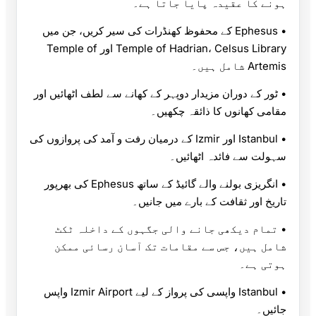
ہونے کا عقیدہ پایا جاتا ہے۔
• Ephesus کے محفوظ کھنڈرات کی سیر کریں، جن میں
Temple of Hadrian، Celsus Library اور Temple of
Artemis شامل ہیں۔
• ٹور کے دوران مزیدار دوپہر کے کھانے سے لطف اٹھائیں اور
مقامی کھانوں کا ذائقہ چکھیں۔
• Istanbul اور Izmir کے درمیان رفت و آمد کی پروازوں کی
سہولت سے فائدہ اٹھائیں۔
• انگریزی بولنے والے گائیڈ کے ساتھ Ephesus کی بھرپور
تاریخ اور ثقافت کے بارے میں جانیں۔
• تمام دیکھی جانے والی جگہوں کے داخلہ ٹکٹ
شامل ہیں، جس سے مقامات تک آسان رسائی ممکن
ہوتی ہے۔
• Istanbul واپسی کی پرواز کے لیے Izmir Airport واپس
جائیں۔