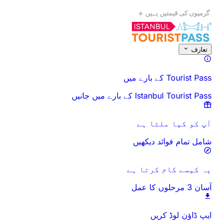
☀️
سب سے کم گرمیوں کی قیمتیں یہیں
☀️
اس سرگرمی کے بارے میں
جائزہ
اوقات اور دورانیہ
سب کچھ
جانے سے پہلے
تعارف
Tourist Pass کے بارے میں
Istanbul Tourist Pass کے بارے میں جانیں
آپ کو کیا ملتا ہے
شامل تمام فوائد دیکھیں
یہ کیسے کام کرتا ہے
آسان 3 مرحلوں کا عمل
ایپ ڈاؤن لوڈ کریں