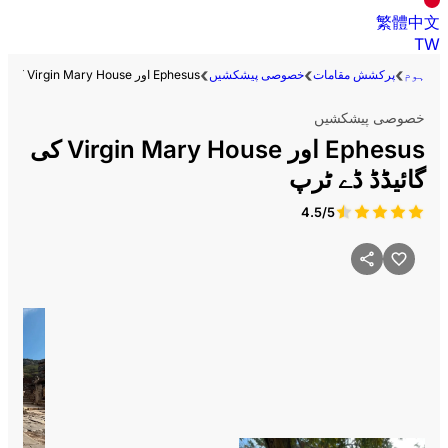
繁體中文
TW
ہوم
پرکشش مقامات
خصوصی پیشکشیں
Ephesus اور Virgin Mary House کی گائیڈڈ ڈے ٹرپ
خصوصی پیشکشیں
Ephesus اور Virgin Mary House کی
گائیڈڈ ڈے ٹرپ
4.5/5