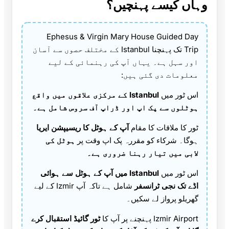
وہاں کیسے پہنچیں؟
Ephesus & Virgin Mary House Guided Day
Trip تک پہنچنا Istanbul کے مختلف حصوں سے آسان
اور سہل ہے۔ یہاں آپ کی رہنمائی کے لیے
معلومات دی گئی ہیں:
اس ٹور میں
Istanbul کے مرکزی علاقوں میں واقع
ہوٹلوں سے پک اپ اور ڈراپ آف سروس شامل ہے۔
ٹور کا ملاقات کا مقام
آپ کے ہوٹل کا ریسیپشن ایریا
ہوگا۔ شرکاء کو مقررہ پک اپ وقت پر
ہوٹل کی
لابی میں تیار رہنا ضروری ہے۔
اس ٹور میں
Istanbul میں آپ کے ہوٹل سے ہوائی
اڈے تک نجی ٹرانسفر
شامل ہے تاکہ آپ Izmir کے لیے
گھریلو پرواز لے سکیں۔
Izmir Airport پہنچنے پر آپ کا
ٹور گائیڈ استقبال کرے