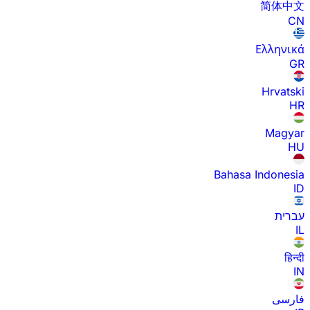
简体中文
CN
Ελληνικά
GR
Hrvatski
HR
Magyar
HU
Bahasa Indonesia
ID
עברית
IL
हिन्दी
IN
فارسی