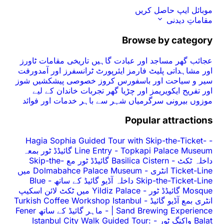
موبائل ایپ حاصل کریں
مقاماتِ دیدنی
Browse by category
عجائب گھر
مساجد اور عبادت گاہیں
تاریخی مقامات
ٹاورز
اور مشاہداتی پلیٹ فارمز
ایئرپورٹ ٹرانسفرز اور آمدورفت
سیر و سیاحت اور باسفورس کروز
خصوصی پیشکشیں
شوز
اور تفریح
ایکویریمز اور چڑیا گھر
تجربات
خاندان کے لیے
موزوں
بیرونی سرگرمیاں
شہر سے باہر
خدمات اور فوائد
Popular attractions
Hagia Sophia Guided Tour with Skip-the-Ticket-
-
-
Line Entry
Topkapi Palace Museum گائیڈڈ ٹور بمعہ
داخلہ ٹکٹ
-
Basilica Cistern گائیڈڈ ٹور مع Skip-the-
Ticket-Line انٹری
-
Dolmabahce Palace Museum میں
Skip-the-Ticket-Line داخلہ آڈیو گائیڈ کے ساتھ
-
Blue
Mosque گائیڈڈ ٹور
-
Yildiz Palace میں ٹکٹ لائن اسکیپ
انٹری بمع آڈیو گائیڈ
-
Turkish Coffee Workshop Istanbul
| Sand Brewing Experience
-
ماہر گائیڈ کے ساتھ Fener
Balat واکنگ ٹور
-
Istanbul City Walk Guided Tour: