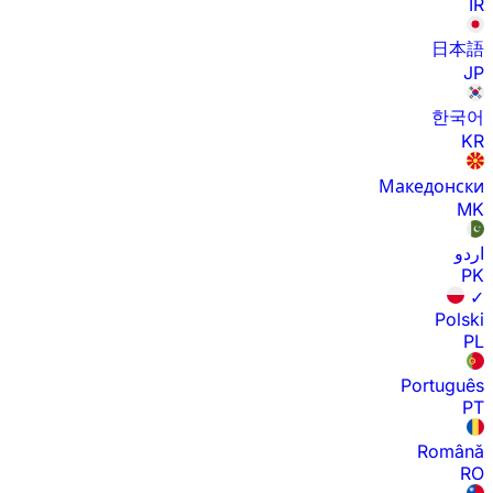
IR
日本語
JP
한국어
KR
Македонски
MK
اردو
PK
✓
Polski
PL
Português
PT
Română
RO