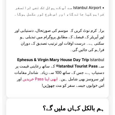
• Istanbul Airport سے آپ کے ہوٹل تک نجی ٹرانسفر
فراہم کیا جائے گا، اور اس طرح ٹور مکمل ہوگا۔
براہِ کرم نوٹ کریں کہ موسم کی صورتحال، دستیابی اور
ٹور آپریٹر کے فیصلے کے مطابق پروگرام میں تبدیلی ہو
سکتی ہے۔ درست اوقات اور ترتیب تصدیق کے دوران
فراہم کی جائیں گی۔
Ephesus & Virgin Mary House Day Trip
Istanbul
سے
Istanbul Tourist Pass®
کے ساتھ رعایتی قیمت پر
دستیاب ہے، جس کے ساتھ 100 سے زیادہ شاندار مقامات
اور سروسز بھی شامل ہیں۔
ابھی اپنا Pass خریدیں
اور
اس خوابوں جیسے سفر کو مت چھوڑیں!
ہم بالکل کہاں ملیں گے؟