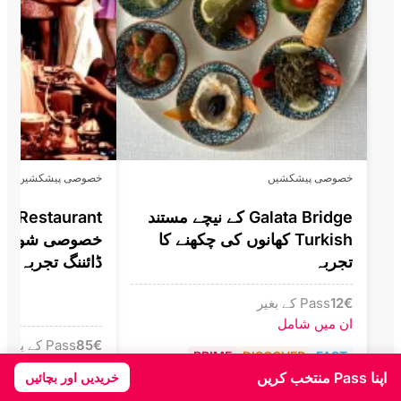
خصوصی پیشکشیں
خصوصی پیشکشیں
Galata Bridge کے نیچے مستند
Turkish کھانوں کی چکھنے کا
خصوصی شوز کے 
تجربہ
ڈائننگ تجربہ
€
12
Pass کے بغیر
ان میں شامل
€
85
Pass کے بغیر
PRIME
DISCOVER
FAST
€75
Pass کے ساتھ رعایتی
اپنا Pass منتخب کریں
خریدیں اور بچائیں