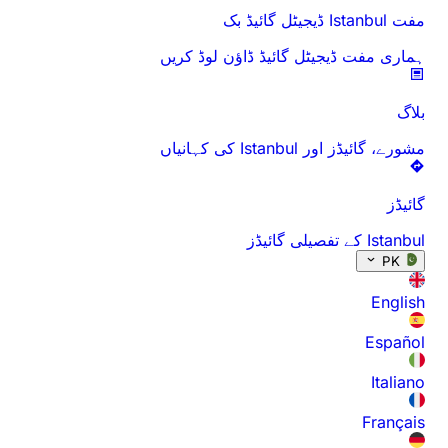
مفت Istanbul ڈیجیٹل گائیڈ بک
ہماری مفت ڈیجیٹل گائیڈ ڈاؤن لوڈ کریں
بلاگ
مشورے، گائیڈز اور Istanbul کی کہانیاں
گائیڈز
Istanbul کے تفصیلی گائیڈز
PK
English
Español
Italiano
Français