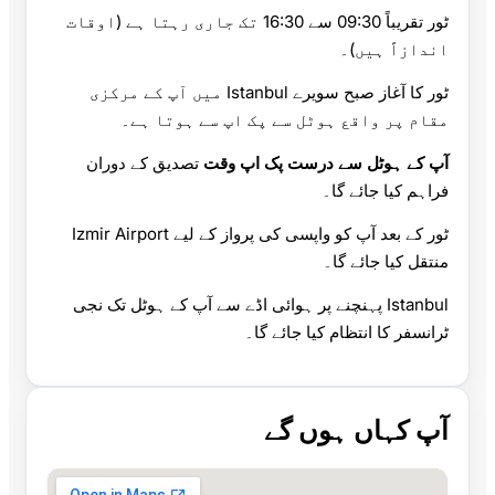
ٹور تقریباً 09:30 سے 16:30 تک جاری رہتا ہے (اوقات
اندازاً ہیں)۔
ٹور کا آغاز صبح سویرے Istanbul میں آپ کے مرکزی
مقام پر واقع ہوٹل سے پک اپ سے ہوتا ہے۔
آپ کے ہوٹل سے درست پک اپ وقت
تصدیق کے دوران
فراہم کیا جائے گا۔
ٹور کے بعد آپ کو واپسی کی پرواز کے لیے Izmir Airport
منتقل کیا جائے گا۔
Istanbul پہنچنے پر ہوائی اڈے سے آپ کے ہوٹل تک نجی
ٹرانسفر کا انتظام کیا جائے گا۔
آپ کہاں ہوں گے