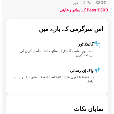
€
330
Pass کے بغیر
€300
Pass کے ساتھ رعایتی
اس سرگرمی کے بارے میں
گائیڈڈ ٹور
پیشہ ور مقامی گائیڈز کے ساتھ داخلہ حاصل کریں اور
دریافت کریں
واک اِن رسائی
Pass ID یا فوری e-ticket QR code کے ساتھ براہِ راست
داخلہ
نمایاں نکات