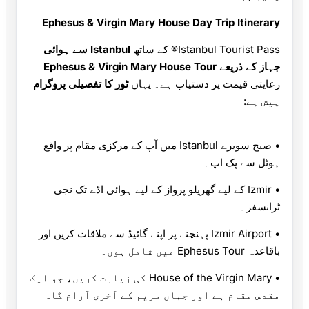
Ephesus & Virgin Mary House Day Trip Itinerary
Istanbul Tourist Pass® کے ساتھ
Istanbul سے ہوائی
جہاز کے ذریعے Ephesus & Virgin Mary House Tour
رعایتی قیمت پر دستیاب ہے۔ یہاں
ٹور کا تفصیلی پروگرام
پیش ہے:
• صبح سویرے Istanbul میں آپ کے مرکزی مقام پر واقع
ہوٹل سے پک اپ۔
• Izmir کے لیے گھریلو پرواز کے لیے ہوائی اڈے تک نجی
ٹرانسفر۔
• Izmir Airport پہنچنے پر اپنے گائیڈ سے ملاقات کریں اور
باقاعدہ Ephesus Tour میں شامل ہوں۔
• House of the Virgin Mary کی زیارت کریں، جو ایک
مقدس مقام ہے اور جہاں مریم کے آخری آرام گاہ