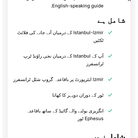
English-speaking guide.
شامل ہے
Istanbul-Izmir کے درمیان آنے جانے کی فلائٹ
ٹکٹیں
آپ کے Istanbul کے درمیان نجی راؤنڈ ٹرپ
ٹرانسفرز
Izmir ایئرپورٹ پر باقاعدہ گروپ شٹل ٹرانسفرز
ٹور کے دوران دوپہر کا کھانا
انگریزی بولنے والے گائیڈ کے ساتھ باقاعدہ
Ephesus ٹور
شامل نہیں