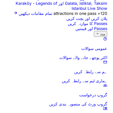
Galata, Istiklal, Taksim اور Karaköy
Legends of
-
Istanbul Live Show
120+ attractions in one pass
تمام مقامات دیکھیں
پلان کریں اور بچت کریں
Passes کا موازنہ کریں
Passes اور قیمتیں
مدد
عمومی سوالات
اکثر پوچھے جانے والے سوالات
ہم سے رابطہ کریں
ہماری ٹیم سے رابطہ کریں
گروپ درخواست
گروپ وزٹ کی منصوبہ بندی کریں