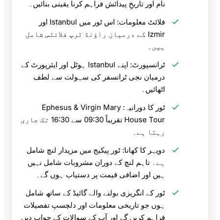
نام اور تاریخِ پیدائش فراہم کرنا یقینی بنائیں۔
فلائٹ معلومات: اس ٹور میں Istanbul اور
Izmir کے درمیان راؤنڈ ٹرپ فلائٹس شامل
ہیں۔
ٹرانسپورٹ: اپنے Istanbul ہوٹل اور ایئرپورٹ کے
درمیان نجی ٹرانسفر کی سہولت سے لطف
اٹھائیں۔
ٹور کا دورانیہ: Ephesus & Virgin Mary
House Tour تقریباً 09:30 سے 16:30 تک جاری
رہتا ہے۔
دوپہر کا کھانا: ٹور پیکیج میں مزیدار لنچ شامل
ہے۔ تاہم لنچ کے دوران مشروبات شامل نہیں
ہیں اور اضافی قیمت پر دستیاب ہوں گے۔
ٹور کے انگریزی بولنے والے گائیڈ کے ساتھ شامل
ہوں جو تاریخی معلومات اور دلچسپ تفصیلات
فراہم کریں گے اور آپ کے سوالات کے جواب دیں