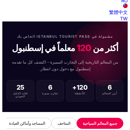
RO
繁體中文
TW
مشمولة في ISTANBUL TOURIST PASS الخاص بك
أكثر من
120
معلماً في إسطنبول
من المعالم التاريخية إلى التجارب المميزة - اكتشف كل ما تقدمه
إسطنبول مع دخول دون انتظار.
25
6
120+
6
أبرز المعالم
الأنشطة
تجارب مميزة
لغات الدليل
الصوتي
جميع المعالم السياحية
المتاحف
المساجد وأماكن العبادة