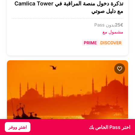
تذكرة دخول منصة المراقبة في Camlica Tower
مع دليل صوتي
€
25
بدون Pass
مشمول مع
PRIME
DISCOVER
اختر Pass الخاص بك
اشترِ ووفر