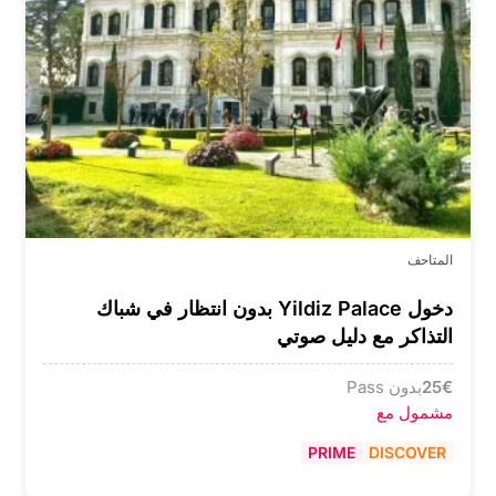
المتاحف
دخول Yildiz Palace بدون انتظار في شباك
التذاكر مع دليل صوتي
€
25
بدون Pass
مشمول مع
PRIME
DISCOVER