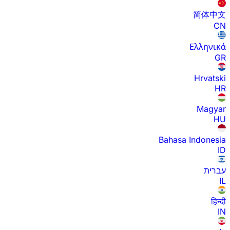
简体中文
CN
Ελληνικά
GR
Hrvatski
HR
Magyar
HU
Bahasa Indonesia
ID
עברית
IL
हिन्दी
IN