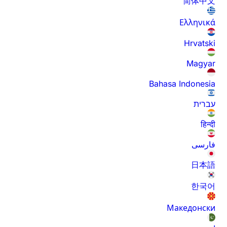
简体中文
Ελληνικά
Hrvatski
Magyar
Bahasa Indonesia
עברית
हिन्दी
فارسی
日本語
한국어
Македонски