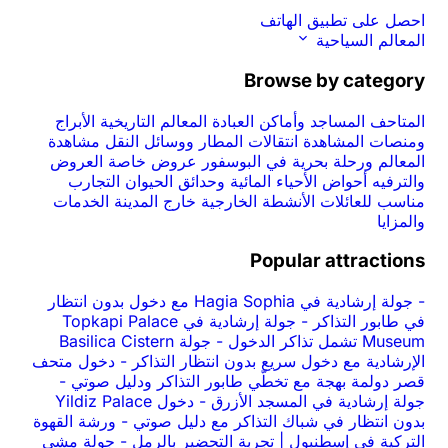
احصل على تطبيق الهاتف
المعالم السياحية
Browse by category
المتاحف
المساجد وأماكن العبادة
المعالم التاريخية
الأبراج
ومنصات المشاهدة
انتقالات المطار ووسائل النقل
مشاهدة
المعالم ورحلة بحرية في البوسفور
عروض خاصة
العروض
والترفيه
أحواض الأحياء المائية وحدائق الحيوان
التجارب
مناسب للعائلات
الأنشطة الخارجية
خارج المدينة
الخدمات
والمزايا
Popular attractions
-
جولة إرشادية في Hagia Sophia مع دخول بدون انتظار
في طابور التذاكر
-
جولة إرشادية في Topkapi Palace
Museum تشمل تذاكر الدخول
-
جولة Basilica Cistern
الإرشادية مع دخول سريع بدون انتظار التذاكر
-
دخول متحف
قصر دولمة بهجة مع تخطّي طابور التذاكر ودليل صوتي
-
جولة إرشادية في المسجد الأزرق
-
دخول Yildiz Palace
بدون انتظار في شباك التذاكر مع دليل صوتي
-
ورشة القهوة
التركية في إسطنبول | تجربة التحضير بالرمل
-
جولة مشي