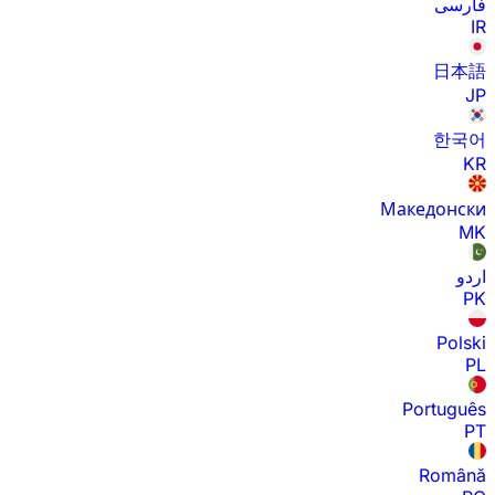
فارسی
IR
日本語
JP
한국어
KR
Македонски
MK
اردو
PK
Polski
PL
Português
PT
Română