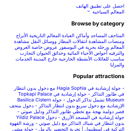
احصل على تطبيق الهاتف
المعالم السياحية
Browse by category
المتاحف
المساجد وأماكن العبادة
المعالم التاريخية
الأبراج
ومنصات المشاهدة
انتقالات المطار ووسائل النقل
مشاهدة
المعالم ورحلة بحرية في البوسفور
عروض خاصة
العروض
والترفيه
أحواض الأحياء المائية وحدائق الحيوان
التجارب
مناسب للعائلات
الأنشطة الخارجية
خارج المدينة
الخدمات
والمزايا
Popular attractions
-
جولة إرشادية في Hagia Sophia مع دخول بدون انتظار
في طابور التذاكر
-
جولة إرشادية في Topkapi Palace
Museum تشمل تذاكر الدخول
-
جولة Basilica Cistern
الإرشادية مع دخول سريع بدون انتظار التذاكر
-
دخول متحف
قصر دولمة بهجة مع تخطّي طابور التذاكر ودليل صوتي
-
جولة إرشادية في المسجد الأزرق
-
دخول Yildiz Palace
بدون انتظار في شباك التذاكر مع دليل صوتي
-
ورشة القهوة
التركية في إسطنبول | تجربة التحضير بالرمل
-
جولة مشي