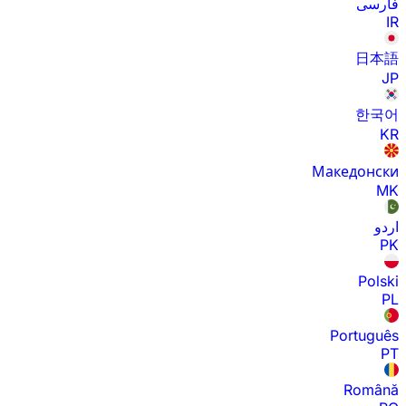
فارسی
IR
日本語
JP
한국어
KR
Македонски
MK
اردو
PK
Polski
PL
Português
PT
Română