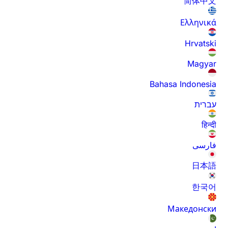
简体中文
Ελληνικά
Hrvatski
Magyar
Bahasa Indonesia
עברית
हिन्दी
فارسی
日本語
한국어
Македонски