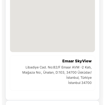
Emaar SkyView
Libadiye Cad. No:82/F Emaar AVM -2 Katı,
Mağaza No:, Ünalan, D:103, 34700 Üsküdar/
İstanbul, Türkiye
İstanbul 34700