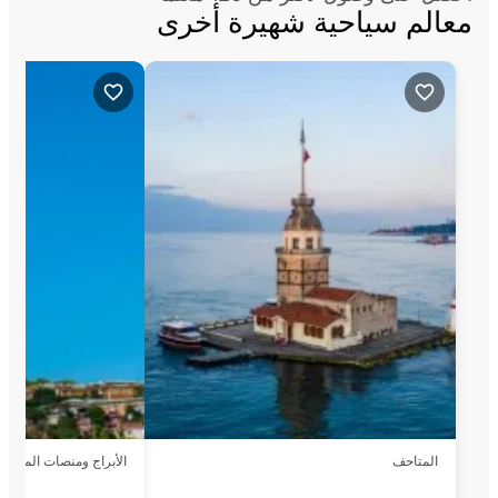
معالم سياحية شهيرة أخرى
المتاحف
الأبراج ومنصات المشاه