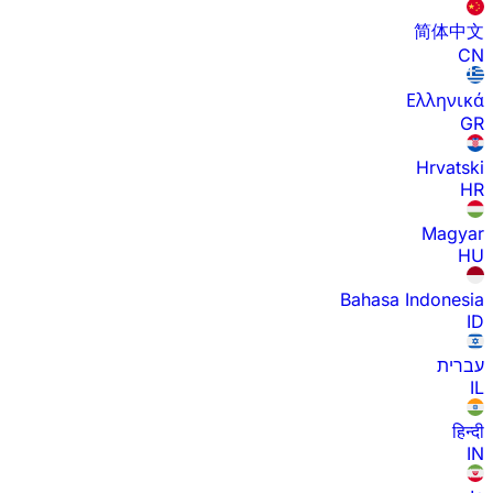
简体中文
CN
Ελληνικά
GR
Hrvatski
HR
Magyar
HU
Bahasa Indonesia
ID
עברית
IL
हिन्दी
IN