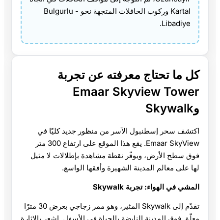
Kartal وركوب الحافلات المتجهة نحو Bulgurlu -
Libadiye.
كل ما تحتاج معرفته عن تجربة
Emaar Skyview Tower
وSkywalk
اكتشف سحر إسطنبول الآسر من منظور جديد كليًا في
Emaar SkyView. يقع هذا الموقع على ارتفاع 300 متر
فوق سطح الأرض، ويوفّر نقطة مشاهدة بإطلالات لا مثيل
لها على معالم المدينة الشهيرة وأفقها الواسع.
المشي في الهواء: تجربة Skywalk
تقدّم إلى Skywalk المثير، وهو ممر زجاجي بعرض 30 مترًا
معلّق فوق المدينة النابضة بالحياة في الأسفل. اشعر بالإثارة