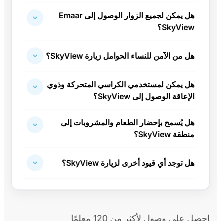
هل يمكن لجميع الزوار الوصول إلى Emaar
SkyView؟
هل من الآمن للنساء الحوامل زيارة SkyView؟
هل يمكن لمستخدمي الكراسي المتحركة وذوي
الإعاقة الوصول إلى SkyView؟
هل يُسمح بإحضار الطعام والمشروبات إلى
منطقة SkyView؟
هل توجد أي قيود أخرى لزيارة SkyView؟
احصل على وصول لأكثر من 120 معلمًا