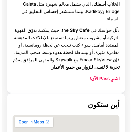
الخلاب أسفلك
، الذي يشمل معالم شهيرة مثل Galata
Bridge وKadikoy، بينما تستشعر إحساس التحليق في
السماء.
دلّل حواسك في th
e Sky Cafe
، حيث يمكنك تذوّق القهوة
التركية أو مشروب منعش بينما تستمتع بالإطلالات المدهشة
الممتدة أمامك. سواء كنت تبحث عن لحظة رومانسية، أو
مغامرة مثيرة، أو ببساطة لحظة هدوء وسط صخب المدينة،
فإن Emaar SkyView مع Skywalk والمقهى المرافق يقدّم
تجربة لا تُنسى للزوار من جميع الأعمار
.
اشترِ Pass الآن!
أين ستكون