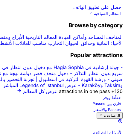
احصل على تطبيق الهاتف
المعالم السياحية
Browse by category
المتاحف
المساجد وأماكن العبادة
المعالم التاريخية
الأبراج ومن
الأحياء المائية وحدائق الحيوان
التجارب
مناسب للعائلات
الأنشطة
Popular attractions
-
جولة إرشادية في Hagia Sophia مع دخول بدون انتظار في طابور التذاكر
سريع بدون انتظار التذاكر
-
دخول متحف قصر دولمة بهجة مع تخ
صوتي
-
ورشة القهوة التركية في إسطنبول | تجربة التحضير با
وTaksim وKaraköy
-
عرض Legends of Istanbul المباشر
120+ attractions in one pass
عرض كل المعالم
خطّط ووفر
قارن بين Passes
Passes والأسعار
المساعدة
الأسئلة الشائعة