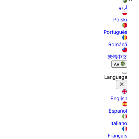
اردو
Polski
Português
Română
繁體中文
AR
Language
English
Español
Italiano
Français