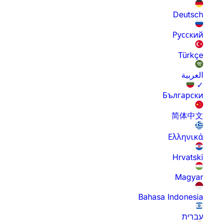
Deutsch
Русский
Türkçe
العربية
✓
Български
简体中文
Ελληνικά
Hrvatski
Magyar
Bahasa Indonesia
עברית