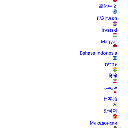
简体中文
Ελληνικά
Hrvatski
Magyar
Bahasa Indonesia
עברית
हिन्दी
فارسی
日本語
한국어
Македонски