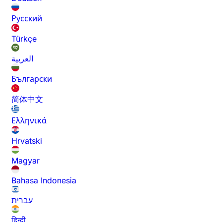
Русский
Türkçe
العربية
Български
简体中文
Ελληνικά
Hrvatski
Magyar
Bahasa Indonesia
עברית
हिन्दी