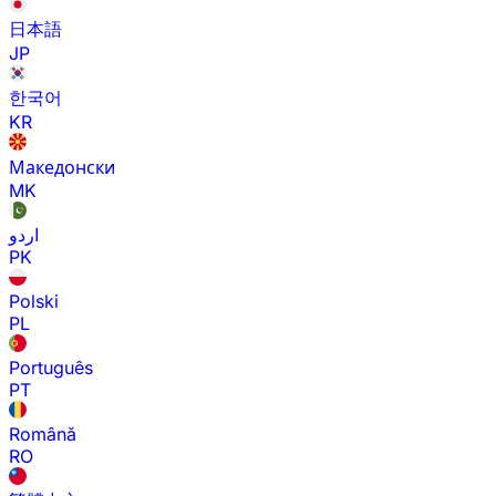
日本語
JP
한국어
KR
Македонски
MK
اردو
PK
Polski
PL
Português
PT
Română
RO