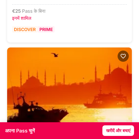
€
25
Pass के बिना
इनमें शामिल
DISCOVER
PRIME
अपना Pass चुनें
खरीदें और बचाएं