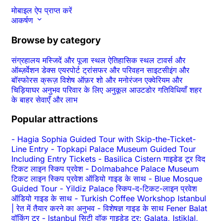
मोबाइल ऐप प्राप्त करें
आकर्षण
Browse by category
संग्रहालय
मस्जिदें और पूजा स्थल
ऐतिहासिक स्थल
टावर्स और
ऑब्ज़र्वेशन डेक्स
एयरपोर्ट ट्रांसफर और परिवहन
साइटसीइंग और
बॉस्फोरस क्रूज़
विशेष ऑफ़र
शो और मनोरंजन
एक्वेरियम और
चिड़ियाघर
अनुभव
परिवार के लिए अनुकूल
आउटडोर गतिविधियाँ
शहर
के बाहर
सेवाएँ और लाभ
Popular attractions
-
Hagia Sophia Guided Tour with Skip-the-Ticket-
Line Entry
-
Topkapi Palace Museum Guided Tour
Including Entry Tickets
-
Basilica Cistern गाइडेड टूर विद
टिकट लाइन स्किप प्रवेश
-
Dolmabahce Palace Museum
टिकट लाइन स्किप प्रवेश ऑडियो गाइड के साथ
-
Blue Mosque
Guided Tour
-
Yildiz Palace स्किप-द-टिकट-लाइन प्रवेश
ऑडियो गाइड के साथ
-
Turkish Coffee Workshop Istanbul
| रेत में तैयार करने का अनुभव
-
विशेषज्ञ गाइड के साथ Fener Balat
वॉकिंग टूर
-
Istanbul सिटी वॉक गाइडेड टूर: Galata, Istiklal,