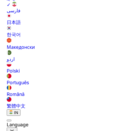
✓
فارسی
日本語
한국어
Македонски
اردو
Polski
Português
Română
繁體中文
IN
Language