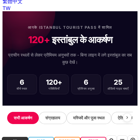
繁體中文
TW
आपके ISTANBUL TOURIST PASS में शामिल
120+
इस्तांबुल के आकर्षण
प्राचीन स्थलों से लेकर प्रीमियम अनुभवों तक - बिना लाइन में लगे इस्तांबुल का सब
कुछ देखें।
6
120+
6
25
शीर्ष स्थल
गतिविधियाँ
प्रीमियम अनुभव
ऑडियो गाइड भाषाएँ
सभी आकर्षण
संग्रहालय
मस्जिदें और पूजा स्थल
ऐतिहासिक स्थ