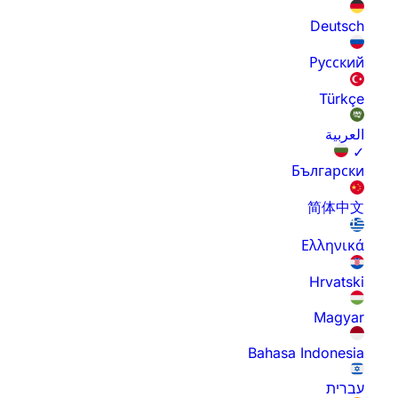
Deutsch
Русский
Türkçe
العربية
✓
Български
简体中文
Ελληνικά
Hrvatski
Magyar
Bahasa Indonesia
עברית