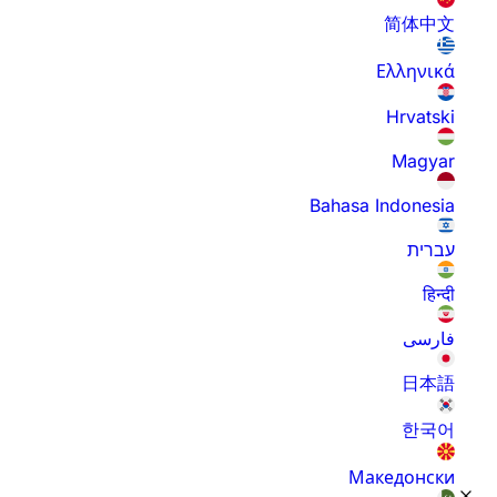
简体中文
Ελληνικά
Hrvatski
Magyar
Bahasa Indonesia
עברית
हिन्दी
فارسی
日本語
한국어
Македонски