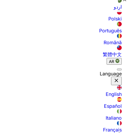
اردو
Polski
Português
Română
繁體中文
AR
Language
English
Español
Italiano
Français