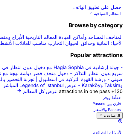
احصل على تطبيق الهاتف
المعالم السياحية
Browse by category
المتاحف
المساجد وأماكن العبادة
المعالم التاريخية
الأبراج ومن
الأحياء المائية وحدائق الحيوان
التجارب
مناسب للعائلات
الأنشطة
Popular attractions
-
جولة إرشادية في Hagia Sophia مع دخول بدون انتظار في طابور التذاكر
سريع بدون انتظار التذاكر
-
دخول متحف قصر دولمة بهجة مع تخ
صوتي
-
ورشة القهوة التركية في إسطنبول | تجربة التحضير با
وTaksim وKaraköy
-
عرض Legends of Istanbul المباشر
120+ attractions in one pass
عرض كل المعالم
خطّط ووفر
قارن بين Passes
Passes والأسعار
المساعدة
الأسئلة الشائعة