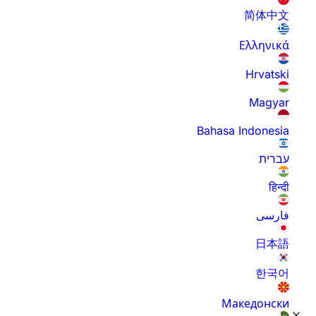
简体中文
Ελληνικά
Hrvatski
Magyar
Bahasa Indonesia
עברית
हिन्दी
فارسی
日本語
한국어
Македонски