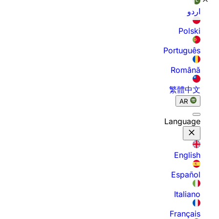
اردو
Polski
Português
Română
繁體中文
AR
Language
English
Español
Italiano
Français