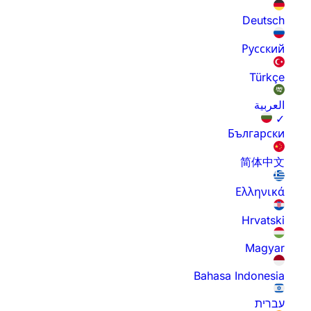
Deutsch
Русский
Türkçe
العربية
✓
Български
简体中文
Ελληνικά
Hrvatski
Magyar
Bahasa Indonesia
עברית