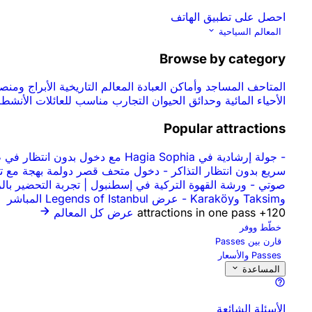
احصل على تطبيق الهاتف
المعالم السياحية
Browse by category
المتاحف
المساجد وأماكن العبادة
المعالم التاريخية
الأبراج ومن
الأحياء المائية وحدائق الحيوان
التجارب
مناسب للعائلات
الأنشطة
Popular attractions
-
جولة إرشادية في Hagia Sophia مع دخول بدون انتظار في طابور التذاكر
سريع بدون انتظار التذاكر
-
دخول متحف قصر دولمة بهجة مع تخ
صوتي
-
ورشة القهوة التركية في إسطنبول | تجربة التحضير با
وTaksim وKaraköy
-
عرض Legends of Istanbul المباشر
120+ attractions in one pass
عرض كل المعالم
خطّط ووفر
قارن بين Passes
Passes والأسعار
المساعدة
الأسئلة الشائعة