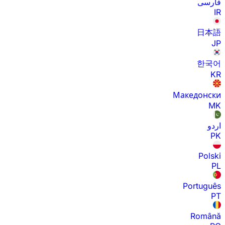
فارسی
IR
日本語
JP
한국어
KR
Македонски
MK
اردو
PK
Polski
PL
Português
PT
Română