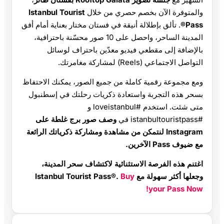
والمتوفرة الآن بخصم حصري من خلال
Istanbul Tourist
Pass®
. تألق بإطلالة أنيقة في فستان مختار بعناية أمام أفق
المدينة الساحر، واحصل على 10 صور محسّنة باحترافية،
بالإضافة إلى مقطعي فيديو معدّين باحتراف لوسائل
التواصل الاجتماعي (Reels) لمشاركة مغامرتك.
ومع مجموعة رقمية كاملة من جميع الصور، يمكنك الاحتفاظ
بسحر هذه التجربة واستعادة ذكريات رحلتك في إسطنبول
متى شئت. استخدم #loveistanbul و
#istanbultouristpass في
وصف صور برج غلطة على
Instagram لنتمكن من مشاهدة ومشاركة ذكرياتك الرائعة
مع ضيوف Pass الآخرين.
اغتنم هذه الفرصة الاستثنائية لاكتشاف سحر المدينة،
وجعلها أكثر سهولة مع Istanbul Tourist Pass®.
Buy
your Pass Now!