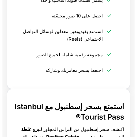
يشمل فستانًا طويلاً أساسيًا واحدًا
احصل على 10 صور محسّنة
استمتع بفيديوهين معدلين لوسائل التواصل
الاجتماعي (Reels)
مجموعة رقمية شاملة لجميع الصور
احتفظ بسحر مغامرتك وشاركه
استمتع بسحر إسطنبول مع Istanbul
Tourist Pass®
اكتشف سحر إسطنبول من التراس المجاور لـ
برج غلطة
الشهير مع
جلسة تصوير Rooftop Galata بفستان طائر
،