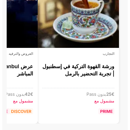
التجارب
العروض والترفيه
ورشة القهوة التركية في إسطنبول
عرض anbul
| تجربة التحضير بالرمل
المباشر
€
25
بدون Pass
€
42
بدون Pass
مشمول مع
مشمول مع
RIME
DISCOVER
PRIME