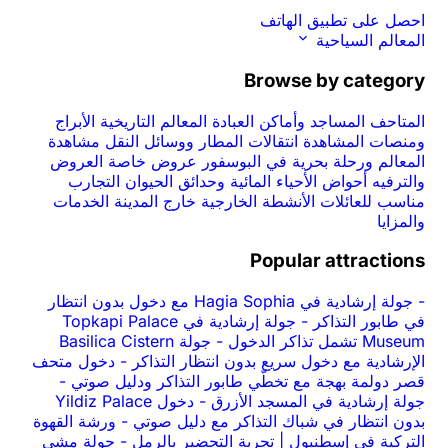
احصل على تطبيق الهاتف
المعالم السياحية
Browse by category
المتاحف
المساجد وأماكن العبادة
المعالم التاريخية
الأبراج
ومنصات المشاهدة
انتقالات المطار ووسائل النقل
مشاهدة
المعالم ورحلة بحرية في البوسفور
عروض خاصة
العروض
والترفيه
أحواض الأحياء المائية وحدائق الحيوان
التجارب
مناسب للعائلات
الأنشطة الخارجية
خارج المدينة
الخدمات
والمزايا
Popular attractions
-
جولة إرشادية في Hagia Sophia مع دخول بدون انتظار
في طابور التذاكر
-
جولة إرشادية في Topkapi Palace
Museum تشمل تذاكر الدخول
-
جولة Basilica Cistern
الإرشادية مع دخول سريع بدون انتظار التذاكر
-
دخول متحف
قصر دولمة بهجة مع تخطّي طابور التذاكر ودليل صوتي
-
جولة إرشادية في المسجد الأزرق
-
دخول Yildiz Palace
بدون انتظار في شباك التذاكر مع دليل صوتي
-
ورشة القهوة
التركية في إسطنبول | تجربة التحضير بالرمل
-
جولة مشي