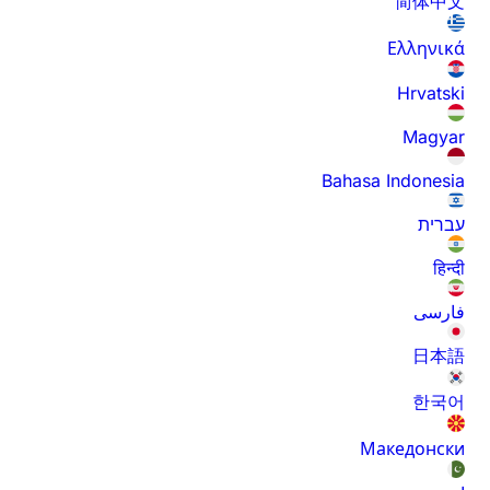
简体中文
Ελληνικά
Hrvatski
Magyar
Bahasa Indonesia
עברית
हिन्दी
فارسی
日本語
한국어
Македонски