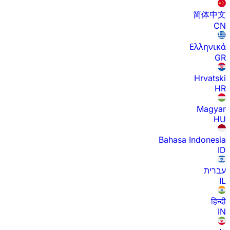
简体中文
CN
Ελληνικά
GR
Hrvatski
HR
Magyar
HU
Bahasa Indonesia
ID
עברית
IL
हिन्दी
IN