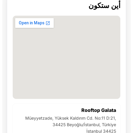
أين ستكون
Rooftop Galata
Müeyyetzade, Yüksek Kaldırım Cd. No:11 D:21,
34425 Beyoğlu/İstanbul, Türkiye
İstanbul 34425