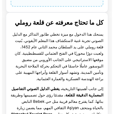
كل ما تحتاج معرفته عن قلعة روملي
يمنحك هذا الدخول مع ميزة تخطي طابور التذاكر مع الدليل
الصوتي تجربة غنية لاستكشاف هذا المعلم الأيقوني. بُنيت
قلعة روملي على يد السلطان محمد الثاني عام 1452،
ولعبت دورًا محوريًا في الفتح العثماني للقسطنطينية. كان
موقعها الاستراتيجي على الجانب الأوروبي من مضيق
البوسفور عاملًا حاسمًا في التحكم بحركة الملاحة البحرية
وتأمين المدينة. وتشهد أسوار القلعة وأبراجها المهيبة على
براعة الهندسة العسكرية والعمارة العثمانية.
إلى جانب أهميتها التاريخية
، يغطي الدليل الصوتي التفاصيل
المعمارية الدقيقة للقلعة
، مقدمًا رؤى حول تصميمها وطريقة
بنائها. كما يقترح معالم قريبة مثل حي Bebek النابض
بالحياة ومتحف Aşiyan الثقافي المهم، مما يضمن زيارة