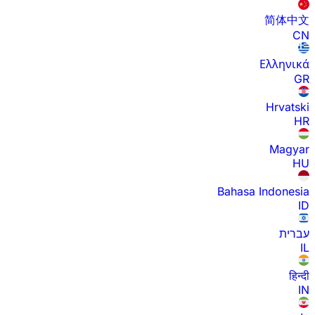
简体中文
CN
Ελληνικά
GR
Hrvatski
HR
Magyar
HU
Bahasa Indonesia
ID
עברית
IL
हिन्दी
IN