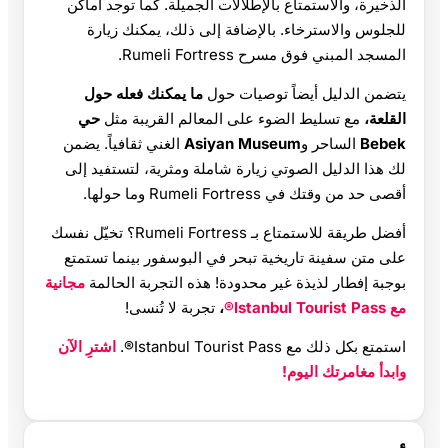
الذخيرة، والاستمتاع بالإطلالات الجميلة. كما توجد أماكن
للجلوس والاسترخاء. بالإضافة إلى ذلك، يمكنك زيارة
المسجد المبني فوق مسرح Rumeli Fortress.
يتضمن الدليل أيضاً توصيات حول
ما يمكنك فعله حول
القلعة،
مع تسليط الضوء على المعالم القريبة مثل
حي
Bebek
الساحر و
Asiyan Museum
الغني ثقافياً. يضمن
لك هذا الدليل الصوتي زيارة شاملة ومثرية، لتستفيد إلى
أقصى حد من وقتك في Rumeli Fortress وما حولها.
أفضل طريقة للاستمتاع بـ Rumeli Fortress؟ تخيّل نفسك
على متن سفينة تاريخية تبحر في البوسفور بينما تستمتع
بوجبة إفطار لذيذة غير محدودة! هذه التجربة الحالمة
مجانية
مع Istanbul Tourist Pass®
،
تجربة لا تُنسى!
استمتع بكل ذلك مع Istanbul Tourist Pass®.
اشترِ الآن
وابدأ مغامرتك اليوم!