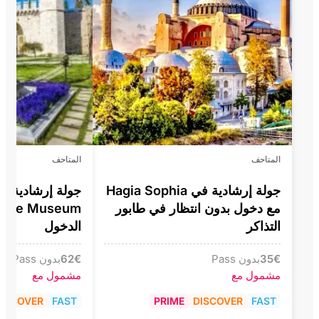
المتاحف
المتاحف
جولة إرشادية في Hagia Sophia
مع دخول بدون انتظار في طابور
التذاكر
الدخول
€
35
بدون Pass
€
62
بدون Pass
مشمول مع
مشمول مع
ISCOVER
FAST
PRIME
DISCOVER
FAST