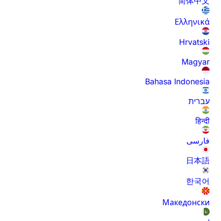
简体中文
Ελληνικά
Hrvatski
Magyar
Bahasa Indonesia
עברית
हिन्दी
فارسی
日本語
한국어
Македонски