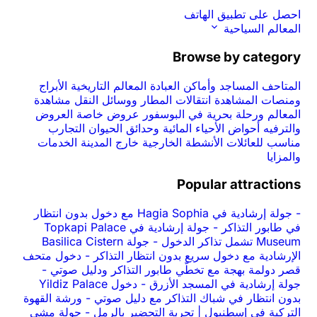
احصل على تطبيق الهاتف
المعالم السياحية
Browse by category
المتاحف
المساجد وأماكن العبادة
المعالم التاريخية
الأبراج
ومنصات المشاهدة
انتقالات المطار ووسائل النقل
مشاهدة
المعالم ورحلة بحرية في البوسفور
عروض خاصة
العروض
والترفيه
أحواض الأحياء المائية وحدائق الحيوان
التجارب
مناسب للعائلات
الأنشطة الخارجية
خارج المدينة
الخدمات
والمزايا
Popular attractions
-
جولة إرشادية في Hagia Sophia مع دخول بدون انتظار
في طابور التذاكر
-
جولة إرشادية في Topkapi Palace
Museum تشمل تذاكر الدخول
-
جولة Basilica Cistern
الإرشادية مع دخول سريع بدون انتظار التذاكر
-
دخول متحف
قصر دولمة بهجة مع تخطّي طابور التذاكر ودليل صوتي
-
جولة إرشادية في المسجد الأزرق
-
دخول Yildiz Palace
بدون انتظار في شباك التذاكر مع دليل صوتي
-
ورشة القهوة
التركية في إسطنبول | تجربة التحضير بالرمل
-
جولة مشي