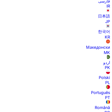
فارسی
IR
日本語
JP
한국어
KR
Македонски
MK
اردو
PK
Polski
PL
Português
PT
Română