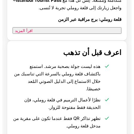
متكاملة وممتعة. عِش كل هذا مع
Istanbul Tourist Pass®
واجعل زيارتك إلى قلعة روملي تجربة لا تُنسى.
قلعة روملي: برج مراقبة عبر الزمن
اقرأ المزيد
اعرف قبل أن تذهب
هذه ليست جولة بصحبة مرشد. استمتع
باكتشاف قلعة روملي بالسرعة التي تناسبك من
خلال الاستماع إلى الدليل الصوتي المُعد
خصيصًا.
نظرًا لأعمال الترميم في قلعة روملي، فإن
الحديقة فقط مفتوحة للزوار.
تظهر تذاكر QR فقط عندما تكون على مقربة من
مدخل قلعة روملي.