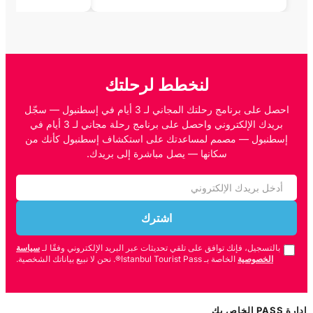
لنخطط لرحلتك
احصل على برنامج رحلتك المجاني لـ 3 أيام في إسطنبول — سجّل
بريدك الإلكتروني واحصل على برنامج رحلة مجاني لـ 3 أيام في
إسطنبول — مصمم لمساعدتك على استكشاف إسطنبول كأنك من
سكانها — يصل مباشرة إلى بريدك.
اشترك
بالتسجيل، فإنك توافق على تلقي تحديثات عبر البريد الإلكتروني وفقًا لـ
سياسة
الخصوصية
الخاصة بـ Istanbul Tourist Pass®. نحن لا نبيع بياناتك الشخصية.
إدارة PASS الخاص بك