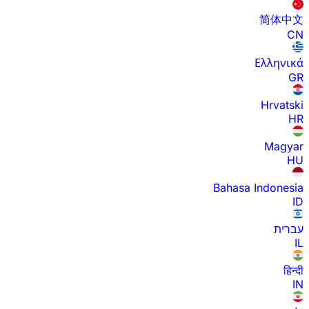
简体中文
CN
Ελληνικά
GR
Hrvatski
HR
Magyar
HU
Bahasa Indonesia
ID
עברית
IL
हिन्दी
IN