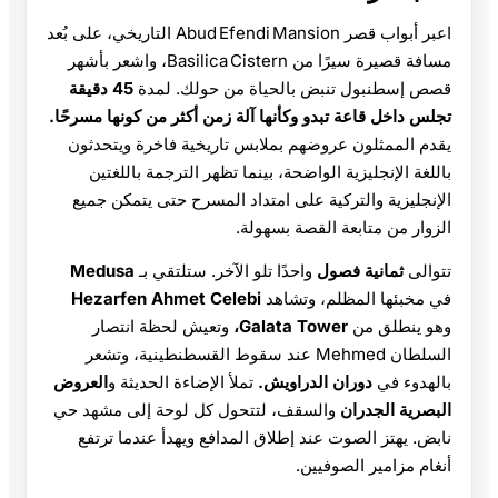
اعبر أبواب قصر Abud Efendi Mansion التاريخي، على بُعد
مسافة قصيرة سيرًا من Basilica Cistern، واشعر بأشهر
قصص إسطنبول تنبض بالحياة من حولك. لمدة
45 دقيقة
تجلس داخل قاعة تبدو وكأنها آلة زمن أكثر من كونها مسرحًا.
يقدم الممثلون عروضهم بملابس تاريخية فاخرة ويتحدثون
باللغة الإنجليزية الواضحة، بينما تظهر الترجمة باللغتين
الإنجليزية والتركية على امتداد المسرح حتى يتمكن جميع
الزوار من متابعة القصة بسهولة.
تتوالى
ثمانية فصول
واحدًا تلو الآخر. ستلتقي بـ
Medusa
في مخبئها المظلم، وتشاهد
Hezarfen Ahmet Celebi
وهو ينطلق من
Galata Tower،
وتعيش لحظة انتصار
السلطان Mehmed عند سقوط القسطنطينية، وتشعر
بالهدوء في
دوران الدراويش.
تملأ الإضاءة الحديثة و
العروض
البصرية الجدران
والسقف، لتتحول كل لوحة إلى مشهد حي
نابض. يهتز الصوت عند إطلاق المدافع ويهدأ عندما ترتفع
أنغام مزامير الصوفيين.