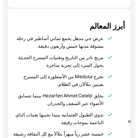
أبرز المعالم
عرض حي مذهل يجمع ثماني أساطير في رحلة
مشوقة مدتها خمس وأربعون دقيقة.
مزيج نادر من التاريخ وتقنيات المسرح الحديثة
يحول السرد إلى تجربة ساحرة
تخرج Medusa من الأسطورة إلى المسرح
بعينين تتلألآن في الظلام.
يحلق Hezarfen Ahmet Celebi بينما تتسابق
الأضواء عبر السقف والجدران.
تدوي الطبول العثمانية بينما تجيبها نغمات الناي
الناعمة بموجات رقيقة.
خمسة عشر زياً مبهراً يتلألأ مع كل التفافة رشيقة