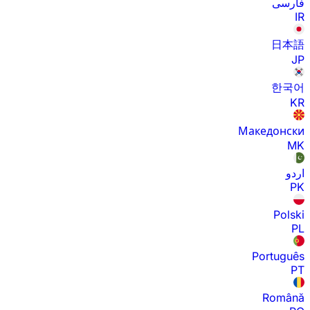
فارسی
IR
日本語
JP
한국어
KR
Македонски
MK
اردو
PK
Polski
PL
Português
PT
Română