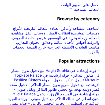
احصل على تطبيق الهاتف
المعالم السياحية
Browse by category
المتاحف
المساجد وأماكن العبادة
المعالم التاريخية
الأبراج
ومنصات المشاهدة
انتقالات المطار ووسائل النقل
مشاهدة
المعالم ورحلة بحرية في البوسفور
عروض خاصة
العروض
والترفيه
أحواض الأحياء المائية وحدائق الحيوان
التجارب
مناسب للعائلات
الأنشطة الخارجية
خارج المدينة
الخدمات
والمزايا
Popular attractions
-
جولة إرشادية في Hagia Sophia مع دخول بدون انتظار
في طابور التذاكر
-
جولة إرشادية في Topkapi Palace
Museum تشمل تذاكر الدخول
-
جولة Basilica Cistern
الإرشادية مع دخول سريع بدون انتظار التذاكر
-
دخول متحف
قصر دولمة بهجة مع تخطّي طابور التذاكر ودليل صوتي
-
جولة إرشادية في المسجد الأزرق
-
دخول Yildiz Palace
بدون انتظار في شباك التذاكر مع دليل صوتي
-
ورشة القهوة
التركية في إسطنبول | تجربة التحضير بالرمل
-
جولة مشي