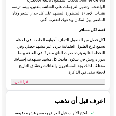
Ahmet Celebi. يتحدث الممثلون باللغة الإنجليزية
الواضحة، وتظهر الترجمات على الشاشة بلغتين، بينما ترسم
تقنيات الإضاءة المتطورة المشهد على كل جدار. تشعر وكأن
الماضي يهزّ المكان ويدعوك لتقترب أكثر.
قصة لكل مسافر
لكل فصل من الفصول الثمانية أجواؤه الخاصة. في لحظة
تسمع قرع الطبول العثمانية يتردد عبر مشهد حصار. وفي
اللحظة التالية يتردد صوت الناي منفردًا في القاعة بينما
يدور درويش في سكون هادئ. كل مشهد يستهدف إحساسًا
مختلفًا، لذلك يجد المسافرون والعائلات وعشّاق التاريخ
لحظة تبقى في الذاكرة.
اقرأ المزيد
اعرف قبل أن تذهب
تُفتح الأبواب قبل العرض بخمس عشرة دقيقة،