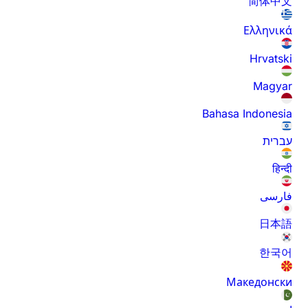
简体中文
Ελληνικά
Hrvatski
Magyar
Bahasa Indonesia
עברית
हिन्दी
فارسی
日本語
한국어
Македонски