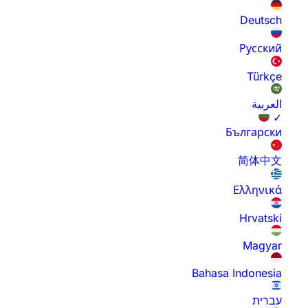
Deutsch
Русский
Türkçe
العربية
✓
Български
简体中文
Ελληνικά
Hrvatski
Magyar
Bahasa Indonesia
עברית