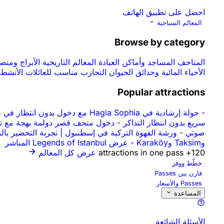
احصل على تطبيق الهاتف
المعالم السياحية
Browse by category
المتاحف
المساجد وأماكن العبادة
المعالم التاريخية
الأبراج ومن
الأحياء المائية وحدائق الحيوان
التجارب
مناسب للعائلات
الأنشطة
Popular attractions
-
جولة إرشادية في Hagia Sophia مع دخول بدون انتظار في طابور التذاكر
سريع بدون انتظار التذاكر
-
دخول متحف قصر دولمة بهجة مع تخ
صوتي
-
ورشة القهوة التركية في إسطنبول | تجربة التحضير با
وTaksim وKaraköy
-
عرض Legends of Istanbul المباشر
120+ attractions in one pass
عرض كل المعالم
خطّط ووفر
قارن بين Passes
Passes والأسعار
المساعدة
الأسئلة الشائعة