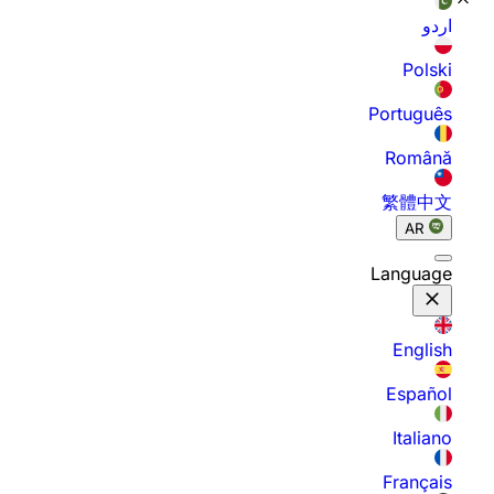
اردو
Polski
Português
Română
繁體中文
AR
Language
English
Español
Italiano
Français