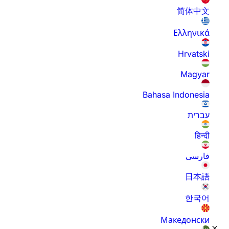
简体中文
Ελληνικά
Hrvatski
Magyar
Bahasa Indonesia
עברית
हिन्दी
فارسی
日本語
한국어
Македонски