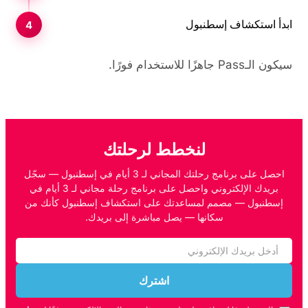
ابدأ استكشاف إسطنبول
سيكون الـPass جاهزًا للاستخدام فورًا.
لنخطط لرحلتك
احصل على برنامج رحلتك المجاني لـ 3 أيام في إسطنبول — سجّل
بريدك الإلكتروني واحصل على برنامج رحلة مجاني لـ 3 أيام في
إسطنبول — مصمم لمساعدتك على استكشاف إسطنبول كأنك من
سكانها — يصل مباشرة إلى بريدك.
اشترك