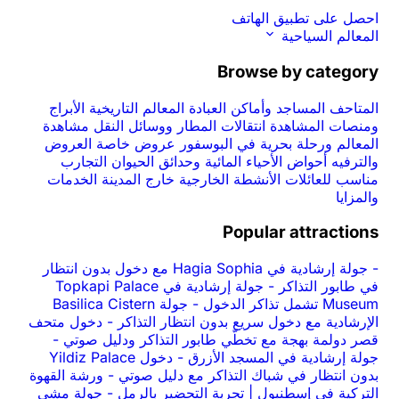
احصل على تطبيق الهاتف
المعالم السياحية
Browse by category
المتاحف
المساجد وأماكن العبادة
المعالم التاريخية
الأبراج
ومنصات المشاهدة
انتقالات المطار ووسائل النقل
مشاهدة
المعالم ورحلة بحرية في البوسفور
عروض خاصة
العروض
والترفيه
أحواض الأحياء المائية وحدائق الحيوان
التجارب
مناسب للعائلات
الأنشطة الخارجية
خارج المدينة
الخدمات
والمزايا
Popular attractions
-
جولة إرشادية في Hagia Sophia مع دخول بدون انتظار
في طابور التذاكر
-
جولة إرشادية في Topkapi Palace
Museum تشمل تذاكر الدخول
-
جولة Basilica Cistern
الإرشادية مع دخول سريع بدون انتظار التذاكر
-
دخول متحف
قصر دولمة بهجة مع تخطّي طابور التذاكر ودليل صوتي
-
جولة إرشادية في المسجد الأزرق
-
دخول Yildiz Palace
بدون انتظار في شباك التذاكر مع دليل صوتي
-
ورشة القهوة
التركية في إسطنبول | تجربة التحضير بالرمل
-
جولة مشي