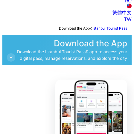
RO
繁體中文
TW
Download the App
Istanbul Tourist Pass
Download the App
Download the Istanbul Tourist Pass® app to access your
digital pass, manage reservations, and explore the city
with our interactive guide and audio tours