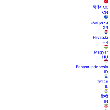
简体中文
CN
Ελληνικά
GR
Hrvatski
HR
Magyar
HU
Bahasa Indonesia
ID
עברית
IL
हिन्दी
IN