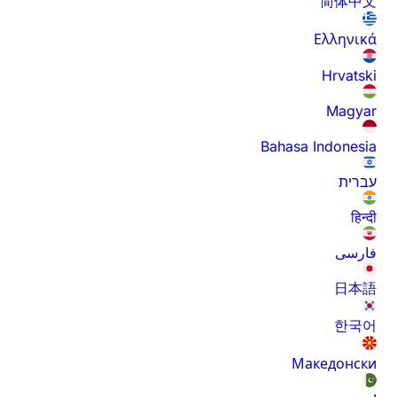
简体中文
Ελληνικά
Hrvatski
Magyar
Bahasa Indonesia
עברית
हिन्दी
فارسی
日本語
한국어
Македонски