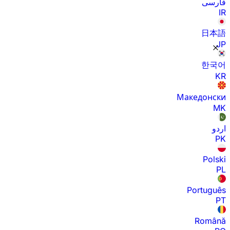
فارسی
IR
日本語
JP
한국어
KR
Македонски
MK
اردو
PK
Polski
PL
Português
PT
Română