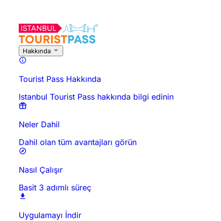
Bu Aktivite Hakkında
Genel Bakış
Saatler ve Süre
Hakkında
Git
Hakkında
Tourist Pass Hakkında
Istanbul Tourist Pass hakkında bilgi edinin
Neler Dahil
Dahil olan tüm avantajları görün
Nasıl Çalışır
Basit 3 adımlı süreç
Uygulamayı İndir