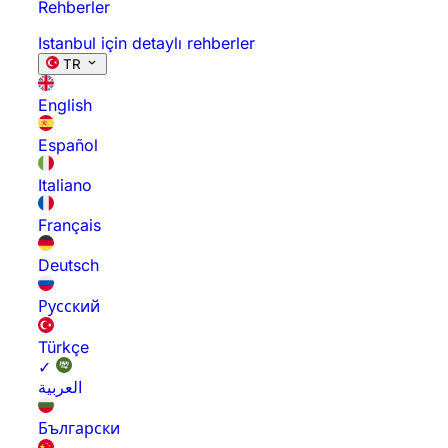
Rehberler
Istanbul için detaylı rehberler
TR
English
Español
Italiano
Français
Deutsch
Русский
Türkçe
✓
العربية
Български