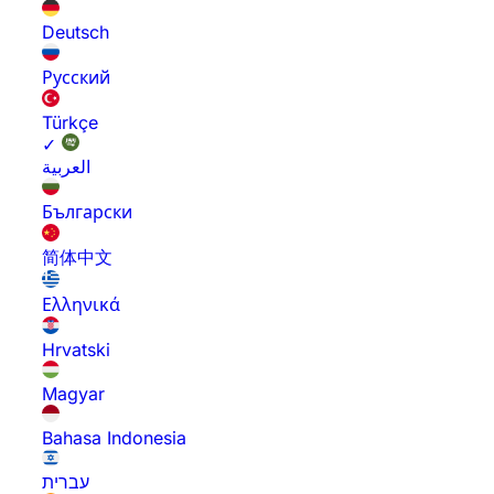
Deutsch
Русский
Türkçe
✓
العربية
Български
简体中文
Ελληνικά
Hrvatski
Magyar
Bahasa Indonesia
עברית