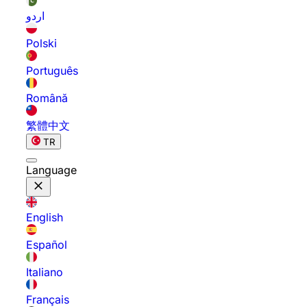
اردو
Polski
Português
Română
繁體中文
TR
Language
English
Español
Italiano
Français