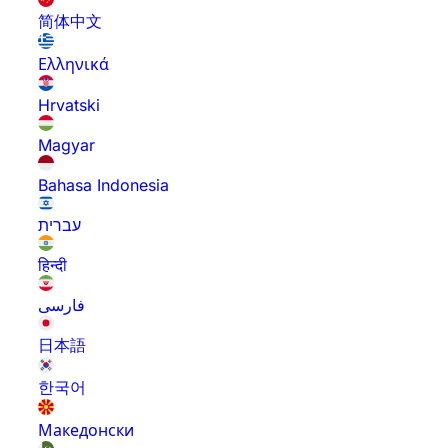
简体中文
Ελληνικά
Hrvatski
Magyar
Bahasa Indonesia
עברית
हिन्दी
فارسی
日本語
한국어
Македонски