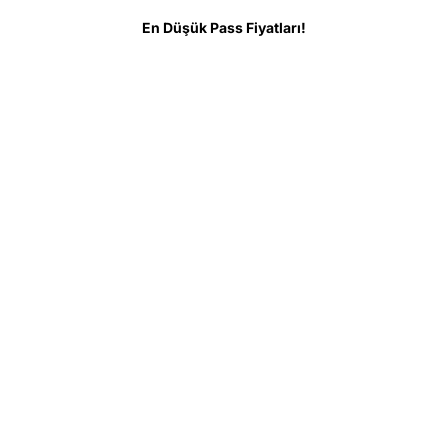
meden Önce Bilinmesi Gerekenler
SSS
En Düşük Pass Fiyatları!