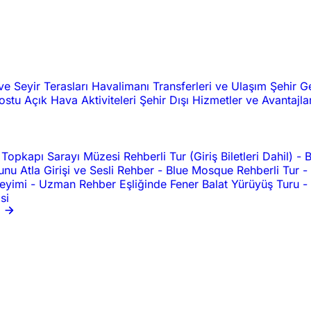
ve Seyir Terasları
Havalimanı Transferleri ve Ulaşım
Şehir G
Dostu
Açık Hava Aktiviteleri
Şehir Dışı
Hizmetler ve Avantajla
Topkapı Sarayı Müzesi Rehberli Tur (Giriş Biletleri Dahil)
-
B
nu Atla Girişi ve Sesli Rehber
-
Blue Mosque Rehberli Tur
-
neyimi
-
Uzman Rehber Eşliğinde Fener Balat Yürüyüş Turu
-
si