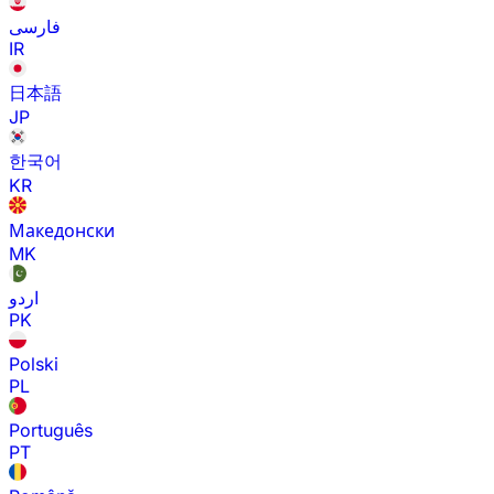
فارسی
IR
日本語
JP
한국어
KR
Македонски
MK
اردو
PK
Polski
PL
Português
PT