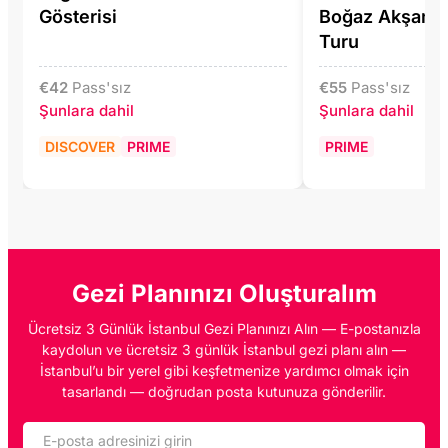
Gösterisi
Boğaz Akşam 
Turu
€
42
Pass'sız
€
55
Pass'sız
Şunlara dahil
Şunlara dahil
DISCOVER
PRIME
PRIME
Gezi Planınızı Oluşturalım
Ücretsiz 3 Günlük İstanbul Gezi Planınızı Alın — E-postanızla
kaydolun ve ücretsiz 3 günlük İstanbul gezi planı alın —
İstanbul’u bir yerel gibi keşfetmenize yardımcı olmak için
tasarlandı — doğrudan posta kutunuza gönderilir.