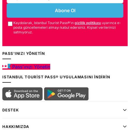
Abone Ol
Kaydolarak, Istanbul Tourist Pass®’ın
gizlilik politikası
uyarınca e-
posta güncellemeleri almayı kabul edersiniz. Kişisel verilerinizi
satmıyoruz.
PASS'INIZI YÖNETIN
Pass'ınızı Yönetin
ISTANBUL TOURIST PASS® UYGULAMASINI İNDIRIN
DESTEK
HAKKIMIZDA