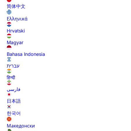
简体中文
Ελληνικά
Hrvatski
Magyar
Bahasa Indonesia
עברית
हिन्दी
فارسی
日本語
한국어
Македонски