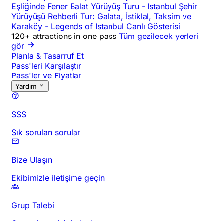
Eşliğinde Fener Balat Yürüyüş Turu
-
Istanbul Şehir
Yürüyüşü Rehberli Tur: Galata, İstiklal, Taksim ve
Karaköy
-
Legends of Istanbul Canlı Gösterisi
120+ attractions in one pass
Tüm gezilecek yerleri
gör
Planla & Tasarruf Et
Pass'leri Karşılaştır
Pass'ler ve Fiyatlar
Yardım
SSS
Sık sorulan sorular
Bize Ulaşın
Ekibimizle iletişime geçin
Grup Talebi