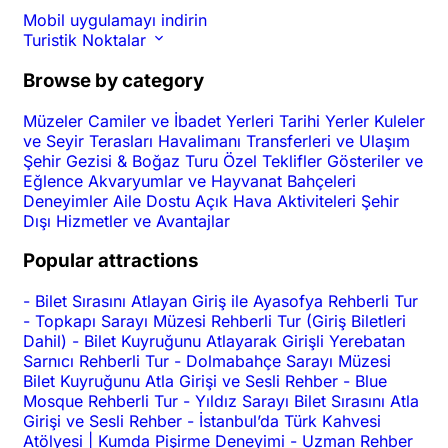
Mobil uygulamayı indirin
Turistik Noktalar
Browse by category
Müzeler
Camiler ve İbadet Yerleri
Tarihi Yerler
Kuleler
ve Seyir Terasları
Havalimanı Transferleri ve Ulaşım
Şehir Gezisi & Boğaz Turu
Özel Teklifler
Gösteriler ve
Eğlence
Akvaryumlar ve Hayvanat Bahçeleri
Deneyimler
Aile Dostu
Açık Hava Aktiviteleri
Şehir
Dışı
Hizmetler ve Avantajlar
Popular attractions
-
Bilet Sırasını Atlayan Giriş ile Ayasofya Rehberli Tur
-
Topkapı Sarayı Müzesi Rehberli Tur (Giriş Biletleri
Dahil)
-
Bilet Kuyruğunu Atlayarak Girişli Yerebatan
Sarnıcı Rehberli Tur
-
Dolmabahçe Sarayı Müzesi
Bilet Kuyruğunu Atla Girişi ve Sesli Rehber
-
Blue
Mosque Rehberli Tur
-
Yıldız Sarayı Bilet Sırasını Atla
Girişi ve Sesli Rehber
-
İstanbul’da Türk Kahvesi
Atölyesi | Kumda Pişirme Deneyimi
-
Uzman Rehber