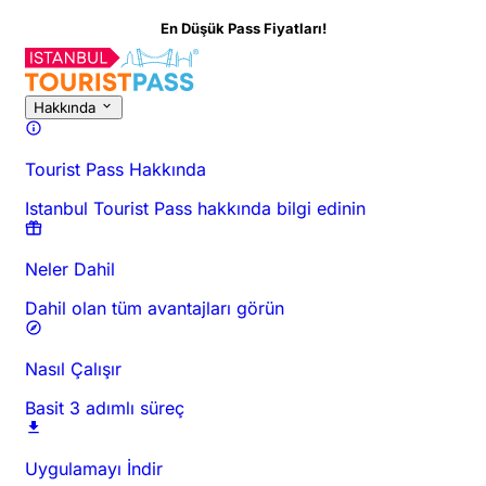
En Düşük Pass Fiyatları!
Bu Aktivite Hakkında
Genel Bakış
Saatler ve Süre
Hakkında
Git
Hakkında
Tourist Pass Hakkında
Istanbul Tourist Pass hakkında bilgi edinin
Neler Dahil
Dahil olan tüm avantajları görün
Nasıl Çalışır
Basit 3 adımlı süreç
Uygulamayı İndir