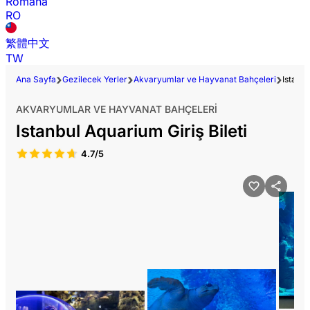
Română
RO
繁體中文
TW
Ana Sayfa
Gezilecek Yerler
Akvaryumlar ve Hayvanat Bahçeleri
Istanbu
AKVARYUMLAR VE HAYVANAT BAHÇELERI
Istanbul Aquarium Giriş Bileti
4.7/5