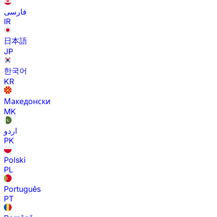
فارسی
IR
日本語
JP
한국어
KR
Македонски
MK
اردو
PK
Polski
PL
Português
PT