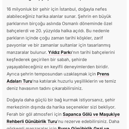
16 milyonluk bir şehir için İstanbul, doğayla nefes
alabileceğiniz harika alanlar sunar. Şehrin en büyük
parklarının birçoğu aslında Osmanlı döneminde özel
bahçelerdi ve 20. yüzyılda halka açıldı. Bu nedenle
parkların içinde çoğu zaman tarihi köşkler, zarif
pavyonlar ve bir zamanlar sultanlar için tasarlanmış
manzaralar bulunur.
Yıldız Parkı
’nın tarihi bahçelerini
keşfederek geçirilen bir sabah, şehirde
yaşayabileceğiniz en keyifli deneyimlerden biridir.
Ayrıca şehrin temposundan uzaklaşmak için
Prens
Adaları Turu
’na katılarak huzurlu yeşilliklerin ve temiz
deniz havasının tadını çıkarabilirsiniz.
Doğayla daha güçlü bir bağ kurmak istiyorsanız, şehir
merkezinin dışında da harika seçenekler sizi bekliyor.
Ferah bir göl atmosferi için
Sapanca Gölü ve Maşukiye
Rehberli Günübirlik Turu
’nu rezerve edebilirsiniz. Daha
görkemli manzaralar için
Bursa Günübirlik Gezi ve