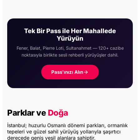
Tek Bir Pass ile Her Mahallede
Yürüyün
Fener, Balat, Pierre Loti, Sultanahmet — 120+ cazibe
noktasıyla birlikte sesli rehberli yürüyüşler dahil.
Pass'ınızı Alın
Parklar ve
Doğa
İstanbul; huzurlu Osmanlı dönemi parkları, ormanlık
tepeleri ve güzel sahil yürüyüş yollarıyla şaşırtıcı
derecede geniş yeşil alanlara sahiptir.