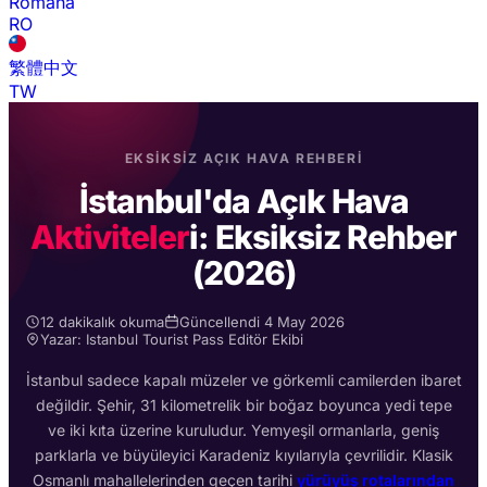
Română
RO
繁體中文
TW
EKSIKSIZ AÇIK HAVA REHBERI
İstanbul'da Açık Hava
Aktiviteler
i: Eksiksiz Rehber
(2026)
12 dakikalık okuma
Güncellendi 4 May 2026
Yazar: Istanbul Tourist Pass Editör Ekibi
İstanbul sadece kapalı müzeler ve görkemli camilerden ibaret
değildir. Şehir, 31 kilometrelik bir boğaz boyunca yedi tepe
ve iki kıta üzerine kuruludur. Yemyeşil ormanlarla, geniş
parklarla ve büyüleyici Karadeniz kıyılarıyla çevrilidir. Klasik
Osmanlı mahallelerinden geçen tarihi
yürüyüş rotalarından