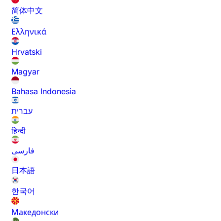
简体中文
Ελληνικά
Hrvatski
Magyar
Bahasa Indonesia
עברית
हिन्दी
فارسی
日本語
한국어
Македонски