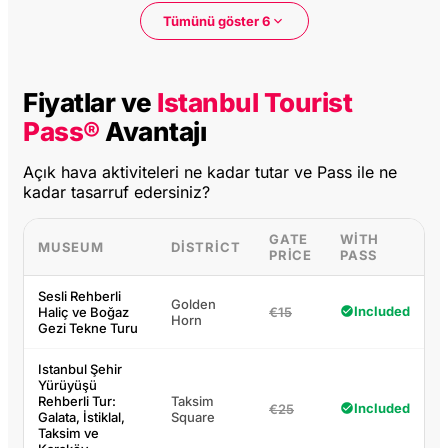
Tümünü göster 6
Fiyatlar ve
Istanbul Tourist
Pass®
Avantajı
Açık hava aktiviteleri ne kadar tutar ve Pass ile ne
kadar tasarruf edersiniz?
GATE
WITH
MUSEUM
DISTRICT
PRICE
PASS
Sesli Rehberli
Golden
Included
Haliç ve Boğaz
€15
Horn
Gezi Tekne Turu
Istanbul Şehir
Yürüyüşü
Rehberli Tur:
Taksim
Included
€25
Galata, İstiklal,
Square
Taksim ve