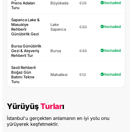
Included
Prens Adaları
Büyükada
€25
Turu
Sapanca Lake &
Masukiye
Lake
Included
€30
Rehberli
Sapanca
Günübirlik Gezi
Bursa Günübirlik
Included
Gezi & Alışveriş
Bursa
€45
Rehberli Tur
Sesli Rehberli
Boğaz Gün
Included
Mahallesi
€12
Batımı Tekne
Turu
Yürüyüş
Turlar
ı
İstanbul'u gerçekten anlamanın en iyi yolu onu
yürüyerek keşfetmektir.