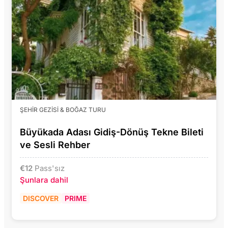
ŞEHIR GEZISI & BOĞAZ TURU
Büyükada Adası Gidiş-Dönüş Tekne Bileti
ve Sesli Rehber
€
12
Pass'sız
Şunlara dahil
DISCOVER
PRIME