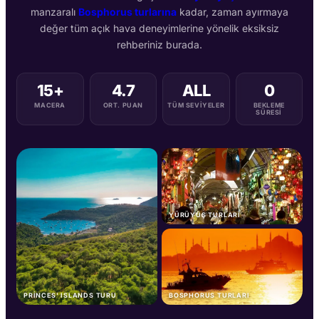
manzaralı
Bosphorus turlarına
kadar, zaman ayırmaya
değer tüm açık hava deneyimlerine yönelik eksiksiz
rehberiniz burada.
15+
4.7
ALL
0
MACERA
ORT. PUAN
TÜM SEVIYELER
BEKLEME
SÜRESI
YÜRÜYÜŞ TURLARI
PRINCES' ISLANDS TURU
BOSPHORUS TURLARI