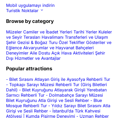
Mobil uygulamayı indirin
Turistik Noktalar
Browse by category
Müzeler
Camiler ve İbadet Yerleri
Tarihi Yerler
Kuleler
ve Seyir Terasları
Havalimanı Transferleri ve Ulaşım
Şehir Gezisi & Boğaz Turu
Özel Teklifler
Gösteriler ve
Eğlence
Akvaryumlar ve Hayvanat Bahçeleri
Deneyimler
Aile Dostu
Açık Hava Aktiviteleri
Şehir
Dışı
Hizmetler ve Avantajlar
Popular attractions
-
Bilet Sırasını Atlayan Giriş ile Ayasofya Rehberli Tur
-
Topkapı Sarayı Müzesi Rehberli Tur (Giriş Biletleri
Dahil)
-
Bilet Kuyruğunu Atlayarak Girişli Yerebatan
Sarnıcı Rehberli Tur
-
Dolmabahçe Sarayı Müzesi
Bilet Kuyruğunu Atla Girişi ve Sesli Rehber
-
Blue
Mosque Rehberli Tur
-
Yıldız Sarayı Bilet Sırasını Atla
Girişi ve Sesli Rehber
-
İstanbul’da Türk Kahvesi
Atölyesi | Kumda Pişirme Deneyimi
-
Uzman Rehber