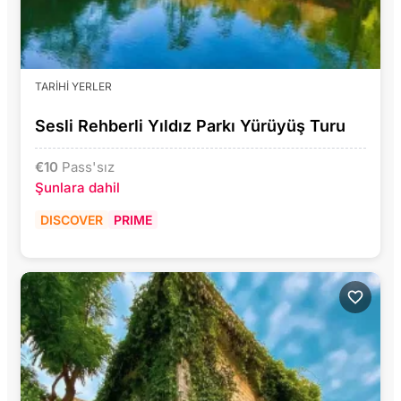
TARIHI YERLER
Sesli Rehberli Yıldız Parkı Yürüyüş Turu
€
10
Pass'sız
Şunlara dahil
DISCOVER
PRIME