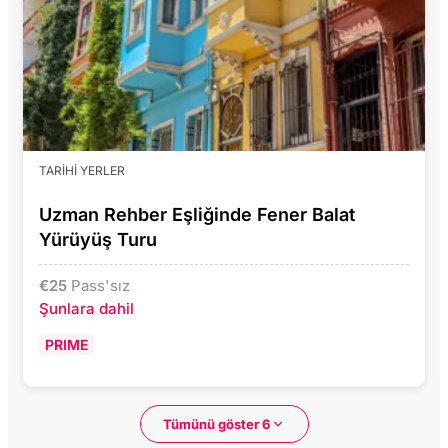
TARIHI YERLER
Uzman Rehber Eşliğinde Fener Balat
Yürüyüş Turu
€
25
Pass'sız
Şunlara dahil
PRIME
Tümünü göster 6