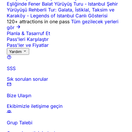
Eşliğinde Fener Balat Yürüyüş Turu
-
Istanbul Şehir
Yürüyüşü Rehberli Tur: Galata, İstiklal, Taksim ve
Karaköy
-
Legends of Istanbul Canlı Gösterisi
120+ attractions in one pass
Tüm gezilecek yerleri
gör
Planla & Tasarruf Et
Pass'leri Karşılaştır
Pass'ler ve Fiyatlar
Yardım
SSS
Sık sorulan sorular
Bize Ulaşın
Ekibimizle iletişime geçin
Grup Talebi