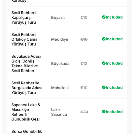
Karaköy
Sesli Rehberli
Included
Kapalıçarşı
Beyazıt
€10
Yürüyüş Turu
Sesli Rehberli
Included
Ortaköy Camii
Mecidiye
€10
Yürüyüş Turu
Büyükada Adası
Gidiş-Dönüş
Included
Büyükada
€12
Tekne Bileti ve
Sesli Rehber
Sesli Rehber ile
Included
Burgazada Adası
Mahallesi
€10
Yürüyüş Turu
Sapanca Lake &
Masukiye
Lake
Included
€30
Rehberli
Sapanca
Günübirlik Gezi
Bursa Günübirlik