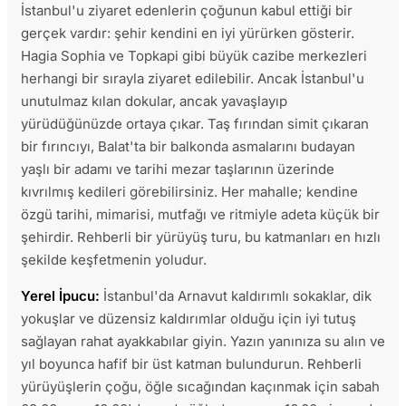
İstanbul'u ziyaret edenlerin çoğunun kabul ettiği bir
gerçek vardır: şehir kendini en iyi yürürken gösterir.
Hagia Sophia ve Topkapi gibi büyük cazibe merkezleri
herhangi bir sırayla ziyaret edilebilir. Ancak İstanbul'u
unutulmaz kılan dokular, ancak yavaşlayıp
yürüdüğünüzde ortaya çıkar. Taş fırından simit çıkaran
bir fırıncıyı, Balat'ta bir balkonda asmalarını budayan
yaşlı bir adamı ve tarihi mezar taşlarının üzerinde
kıvrılmış kedileri görebilirsiniz. Her mahalle; kendine
özgü tarihi, mimarisi, mutfağı ve ritmiyle adeta küçük bir
şehirdir. Rehberli bir yürüyüş turu, bu katmanları en hızlı
şekilde keşfetmenin yoludur.
Yerel İpucu:
İstanbul'da Arnavut kaldırımlı sokaklar, dik
yokuşlar ve düzensiz kaldırımlar olduğu için iyi tutuş
sağlayan rahat ayakkabılar giyin. Yazın yanınıza su alın ve
yıl boyunca hafif bir üst katman bulundurun. Rehberli
yürüyüşlerin çoğu, öğle sıcağından kaçınmak için sabah