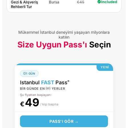
Included
Gezi & Alışveriş
Bursa
€45
Rehberli Tur
Mükemmel İstanbul deneyimi yaşayan milyonlara
katılın
Size Uygun Pass'ı
Seçin
YENİ
1 GÜN
Istanbul
FAST
Pass
®
BIR GÜNDE EN İYI YERLER
Şu fiyattan başlayan:
49
€
/ kişi başına
PASS'I GÖR →