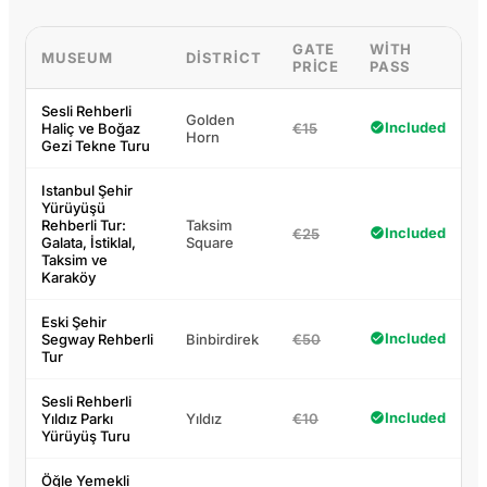
GATE
WITH
MUSEUM
DISTRICT
PRICE
PASS
Sesli Rehberli
Golden
Included
Haliç ve Boğaz
€15
Horn
Gezi Tekne Turu
Istanbul Şehir
Yürüyüşü
Rehberli Tur:
Taksim
Included
€25
Galata, İstiklal,
Square
Taksim ve
Karaköy
Eski Şehir
Included
Segway Rehberli
Binbirdirek
€50
Tur
Sesli Rehberli
Included
Yıldız Parkı
Yıldız
€10
Yürüyüş Turu
Öğle Yemekli